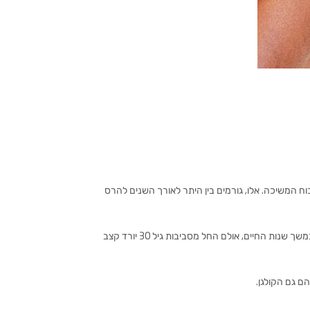
כוח המשיכה. אלו, גורמים בין היתר לאורך השנים להרס
) מהווה כ-80% מהחלבונים בעור הפנים שלנו והוא האחראי העיקרי על המראה הצעיר והרענן של העור. הקולגן מיוצר בגוף במשך שנות החיים, אולם החל מסביבות גיל 30 יורד קצב
הם גם הקולגן.