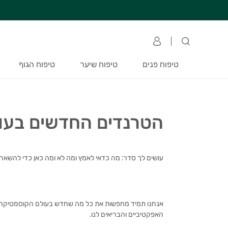
חזרה למעלה
Skip to Conten
ערכת טיפוח לתינוק במתנה!! בקניית מוצרי תינוקות ב – 300 ₪
משלוח חינם בקניה מעל 249 ₪ | אספקה עד 7 ימי עסקים
טיפוח פנים
טיפוח שיער
טיפוח הגוף
הטרנדים החדשים בעו
עושים לך סדר: מה כדאי לאמץ ומה לא ומה כאן כדי להשאר
אנחנו תמיד מחפשות את כל מה שחדש בעולם הקוסמטיקה וא
האפקטיביים והבריאים לנו.