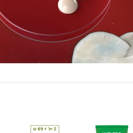
2 יח' = 69 ₪