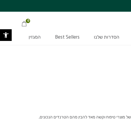
מתנה סודית בכל קניה מעל 349 ₪ >>
ובסכום העולה על 220 ₪ | בכפוף לתקנ
0
פתח 
הסדרות שלנו
Best Sellers
המגזין
 מוצרי טיפוח וקשה מאד להבין מהם הטרנדים הנכונים,