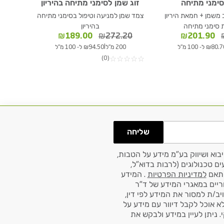
ימני מתיחה
זוג שמן לסימני מתיחה בהיריון
משמן + חמאת היריון
צמד שמן למניעה וטיפול בסימני מתיחה
 סימני מתיחה
בהיריון
המחיר
המחיר
המחיר
המחיר
₪
189.00
₪
272.20
₪
201.90
המקורי
הנוכחי
המקורי
הנוכחי
|
₪80. ל- 100 מ"ל
200 מ"ל
₪94.50 ל- 100 מ"ל
היה:
הוא:
היה:
הוא:
(0)
☆
☆
☆
☆
☆
₪189.00.
₪272.20.
₪201.90.
₪272.20.
שליחה
בוא ושיווק בע"מ מידע על הטבות,
ם טכנולוגים (לרבות בדוא"ל,
למדיניות הפרטיות
. המידע
ריים במאגרי המידע של ד"ר
ויב/ת למסור את המידע לפי דין,
לא אוכל לקבל דיוור עם מידע על
 ניתן לעיין במידע ולבקש את