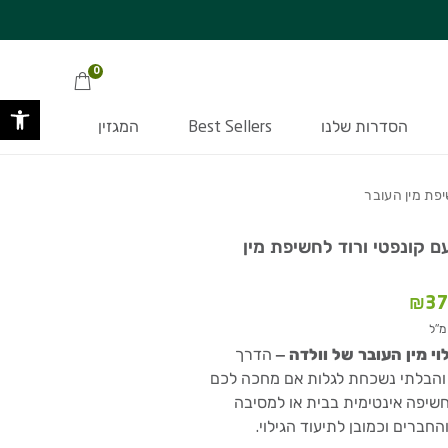
על המוצר
 קונפטי ורוד לחשיפת מין העובר
מתנה סודית בכל קניה מעל 349 ₪ >>
ובסכום העולה על 220 ₪ | בכפוף לת
0
פתח 
הסדרות שלנו
Best Sellers
המגזין
יפת מין העובר
ם קונפטי ורוד לחשיפת מין
המחיר
₪
37
י
הנוכחי
הוא:
וי מין העובר של וולדה –
הדרך
₪373.90.
₪53
והבלתי נשכחת לגלות אם מחכה לכם
חשיפה אינטימית בבית או למסיבה
ברים וכמובן לתיעוד הגילוי.