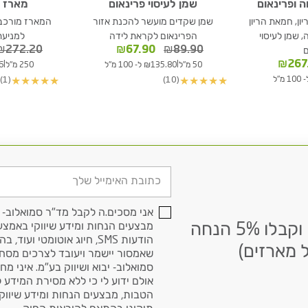
 ופרינאום
שמן לעיסוי פרינאום
מארז ס
ן, חמאת הריון
שמן שקדים מועשר להכנת אזור
המארז מורכב 
 שמן לעיסוי
הפרינאום לקראת לידה
למניעת
המחיר
המחיר
₪
272.20
₪
67.90
₪
89.90
ם
המקורי
הנוכחי
ר
המחיר
₪
267
|
|
50 מ"ל
₪135.80 ל- 100 מ"ל
250 מ"ל
76
היה:
הוא:
י
הנוכחי
(1)
(10)
★
★
★
★
★
★
★
★
★
★
₪67.90.
₪89.90.
הוא:
₪267.90.
₪362
דוא׳׳ל
אני מסכים.ה לקבל מד"ר סמואלוב- י
הרשמו לניוזלטר שלנו וקבלו 5% הנחה
מבצעים הנחות ומידע שיווקי באמצעי
הודעות SMS, חיוג אוטומטי ועוד, בהתאם
 מארזים)
שאמסור יישמר ויעובד לצרכים מסח
סמואלוב- יבוא ושיווק בע"מ. איני מח
אולם ידוע לי כי ללא מסירת המידע 
הטבות, מבצעים הנחות ומידע שיווקי.