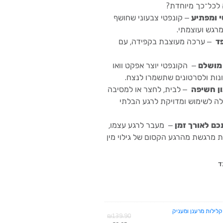
לכל־כך מיוחדת?
 ומפתיע
– קונפטי צבעוני שחושף
רגש ועוצמתי.
ד
– ערכה מעוצבת בקפידה, עם
מושלם
– הקונפטי יוצר אפקט וואו
ונות ולסרטונים שתשמרו לנצח.
ן חשיפה
– לבית, לחצר או למסיבה
ה לשימוש ומדויקת לרגע הבלתי
כם לאורך זמן
– מעבר לרגע עצמו,
 מרגשת מהרגע הקסום של גילוי מין
ד
 קלילות מרענן ומעניק
המחיר
₪
139.90