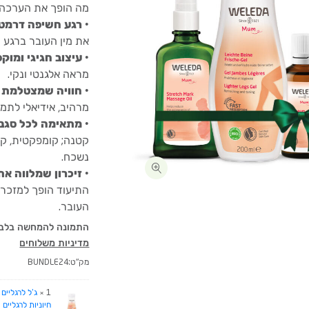
מה הופך את הערכה 
•
רגע חשיפה דרמטי
את מין העובר ברגע מ
•
עיצוב חגיגי ומוקפ
מראה אלגנטי ונקי.
•
חוויה שמצטלמת 
מרהיב, אידיאלי לתמ
•
מתאימה לכל סגנו
קטנה; קומפקטית, קל
נשכח.
•
זיכרון שמלווה את
התיעוד הופך למזכרת
העובר.
התמונה להמחשה בלב
מדיניות משלוחים
מק"ט:
BUNDLE24
1 ×
ג’ל לרגליים
חיוניות לרגליים