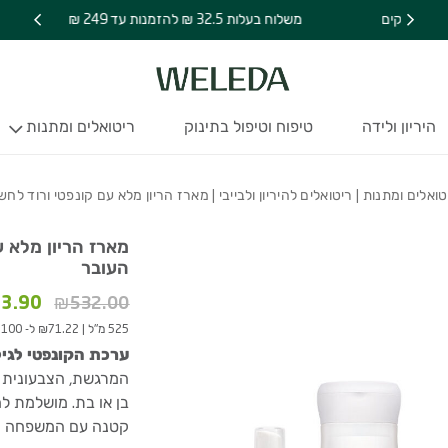
מידע נוסף 
כמות מארז הריון מלא עם
משלוח בעלות 32.5 ₪ להזמנות עד 249 ₪
היריון ולידה
טיפוח וטיפול בתינוק
ריטואלים ומתנות
טואלים ומתנות
|
ריטואלים להיריון ולבייבי
| מארז הריון מלא עם קונפטי ורוד לחש
מארז הריון מלא ע
העובר
המחיר
3.90
₪
532.00
המקור
525 מ"ל
|
₪71.22 ל- 100 מ"ל
היה:
ערכת הקונפטי לגיל
2.00.
המרגשת, הצבעונית 
בן או בת. מושלמת ל
קטנה עם המשפחה והח