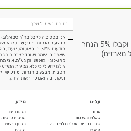
דוא׳׳ל
אני מסכים.ה לקבל מד"ר סמואלוב- י
הרשמו לניוזלטר שלנו וקבלו 5% הנחה
מבצעים הנחות ומידע שיווקי באמצעי
הודעות SMS, חיוג אוטומטי ועוד, בהתאם
 מארזים)
שאמסור יישמר ויעובד לצרכים מסח
סמואלוב- יבוא ושיווק בע"מ. איני מח
אולם ידוע לי כי ללא מסירת המידע 
הטבות, מבצעים הנחות ומידע שיווקי.
תיקונו בהתאם להוראות החוק.
עלינו
מידע
אודות
תקנון האתר
שאלות ותשובות
מדיניות פרטיות
שגרות טיפוח מומלצות לפי סוג עור
תקנון מבצעים
המגזין
נגישות