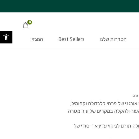
ת המוצר
על המוצר
מתנה סודית בכל קניה מעל 349 ₪ >>
ובסכום העולה על 220 ₪ | בכפוף לתק
0
פתח 
הסדרות שלנו
Best Sellers
המגזין
ורגני של פרחי קלנדולה וקמומיל,
עור ולהקלה במקרים של עור מגורה
ה תורם לניקוי עדין אך יסודי של