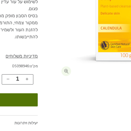
לשימוש על עור עדין 
פגום.
בסיס הסבון מופק מת
ממקור צמחי, התורמ
להזנת העור ולשמירה
להתייבשותו.
מדיניות משלוחים
מק"ט:
DS098946
יעילות ויתרונות