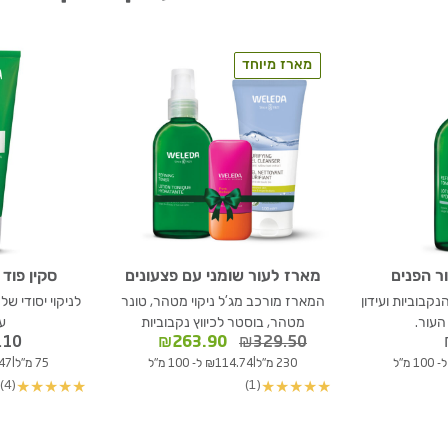
מארז מיוחד
ר הפנים
מארז לעור שומני עם פצעונים
סקין פוד 
 הנקבוביות ועידון
המארז מורכב מג'ל ניקוי מטהר, טונר
לניקוי יסודי של
עור.
מטהר, בוסטר לכיווץ נקבוביות
ע
המחיר
המחיר
.10
₪
263.90
₪
329.50
המקורי
הנוכחי
|
|
230 מ"ל
₪114.74 ל- 100 מ"ל
75 מ"ל
81.47
היה:
הוא:
(4)
(1)
★
★
★
★
★
★
★
★
★
★
₪263.90.
₪329.50.