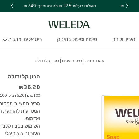
נתוני תכונו
מידע נוסף 
כמות סבון קלנדולה
משלוח בעלות 32.5 ₪ להזמנות עד 249 ₪
היריון ולידה
טיפוח וטיפול בתינוק
ריטואלים ומתנות
עמוד הבית
|
טיפוח פנים
| סבון קלנדולה
סבון קלנדולה
₪
36.20
100 גרם
|
₪36.20 ל- 100 גרם
מכיל תמציות ממקור א
המסייעות להרגעת ה
ואדמומי.
השימוש בסבון קלנדול
העור והוא אידיאלי