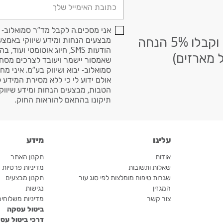
דוא׳׳ל
אני מסכים.ה לקבל מד"ר סמואלוב- י
הרשמו לניוזלטר שלנו וקבלו 5% הנחה
מבצעים הנחות ומידע שיווקי באמצעי
הודעות SMS, חיוג אוטומטי ועוד, בהתאם
 מארזים)
שאמסור יישמר ויעובד לצרכים מסח
סמואלוב- יבוא ושיווק בע"מ. איני מח
אולם ידוע לי כי ללא מסירת המידע 
הטבות, מבצעים הנחות ומידע שיווקי.
תיקונו בהתאם להוראות החוק.
עלינו
מידע
אודות
תקנון האתר
שאלות ותשובות
מדיניות פרטיות
שגרות טיפוח מומלצות לפי סוג עור
תקנון מבצעים
המגזין
נגישות
צור קשר
מדיניות משלוחי
ביטול עסקה
דרכי ביטול עס