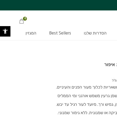
ת המוצר
על המוצר
יפור
מתנה סודית בכל קניה מעל 349 ₪ >>
ובסכום העולה על 220 ₪ | בכפוף
0
פתח 
הסדרות שלנו
Best Sellers
המגזין
איפור
ושאריות לכלוך מעור הפנים והעיניים.
מן גרעין משמש אורגני ומי הממליס
 גמיש ורך. מיועד לעור רגיל עד יבש.
יקה או שמנונית. ללא גימור שמנוני.