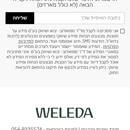
הבאה (לא כולל מארזים)
שליחה
אני מסכים.ה לקבל מד"ר סמואלוב- יבוא ושיווק בע"מ מידע על
הטבות, מבצעים הנחות ומידע שיווקי באמצעים טכנולוגים (לרבות
בדוא"ל, הודעות SMS, חיוג אוטומטי ועוד, בהתאם
למדיניות
הפרטיות
. המידע שאמסור יישמר ויעובד לצרכים מסחריים
במאגרי המידע של ד"ר סמואלוב- יבוא ושיווק בע"מ. איני מחויב/ת
למסור את המידע לפי דין, אולם ידוע לי כי ללא מסירת המידע לא
אוכל לקבל דיוור עם מידע על הטבות, מבצעים הנחות ומידע
שיווקי. ניתן לעיין במידע ולבקש את תיקונו בהתאם להוראות
החוק.
מוקד שירות צרכנים | לפניות בווטסאפ - 054-8335574