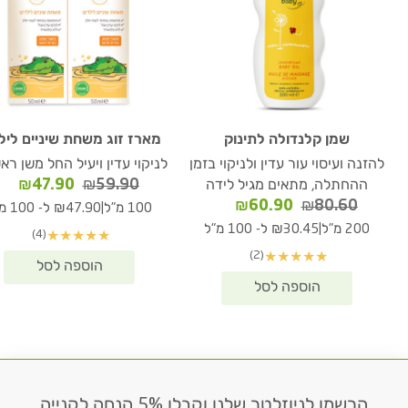
שמן קלנדולה לתינוק
מארז זוג משחת שיניים ליל
להזנה ועיסוי עור עדין ולניקוי בזמן
לניקוי עדין ויעיל החל משן רא
המחיר
המח
₪
47.90
₪
59.90
ההחתלה, מתאים מגיל לידה
המקורי
הנו
המחיר
המחיר
₪
60.90
₪
80.60
|
100 מ"ל
₪47.90 ל- 100 מ"ל
היה:
הוא
המקורי
הנוכחי
|
200 מ"ל
₪30.45 ל- 100 מ"ל
(4)
★
★
★
★
★
90.
₪59.90.
היה:
הוא:
(2)
★
★
★
★
★
₪60.90.
₪80.60.
הרשמו לניוזלטר שלנו וקבלו 5% הנחה לקנייה
דוא׳׳ל