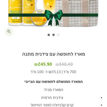
כמות מארז לחופשה עם צידנית מתנה
מידע נוסף על המוצר
מארז לחופשה עם צידנית מתנה
המחיר
המחיר
₪
245.90
₪
340.40
המקורי
הנוכחי
700 מ"ל
|
₪35.13 ל- 100 מ"ל
היה:
הוא:
₪245.90.
₪340.40.
המארז המושלם לחופשה עם הבייבי
המארז מכיל:
צידנית תרמית
קרם קלנדולה לאזור החיתול