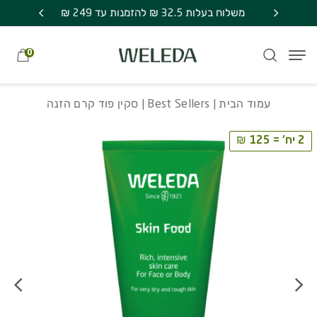
חזרה למעלה
Skip to Conten
משלוח חינם בקניה מעל 249 ₪ | אספקה עד 7
משלוח בעלות 32.5 ₪ להזמנות עד 249 ₪
מתנה סוד
0
עמוד הבית
|
Best Sellers
| סקין פוד קרם הזנה
2 יח' = 125 ₪