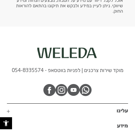
אוכל לקבל דיוור עם מידע על הטבות, מבצעים הנחות ומידע
שיווקי. ניתן לעיין במידע ולבקש את תיקונו בהתאם להוראות
החוק.
מוקד שירות צרכנים | לפניות בווטסאפ - 054-8335574
עלינו
פתח 
מידע