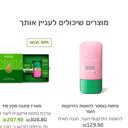
מוצרים שיכולים לעניין אותך
30% הנחה
טיפות בוסטר להאטת הזדקנות
מארז מתנה סקין פוד
העור
ערכת טיפוח אייקונית לעור ז
להאטת הזדקנות העור, הגנה תאית
המחיר
המ
₪
207.90
₪
309.80
₪
129.90
המקורי
הנ
|
70 מ"ל
₪297.00 ל- 100 מ"ל