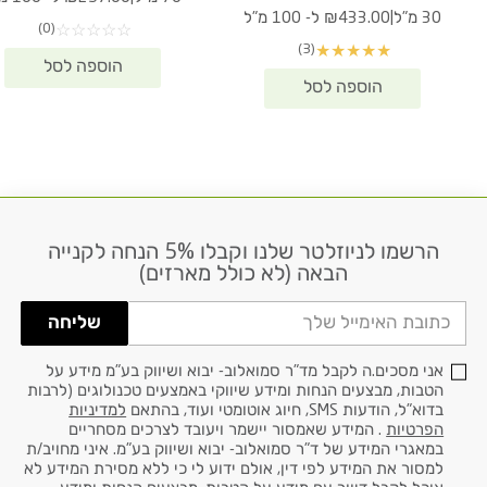
היה:
הו
|
30 מ"ל
₪433.00 ל- 100 מ"ל
(0)
☆
☆
☆
☆
☆
0.
₪309.80.
(3)
★
★
★
★
★
הרשמו לניוזלטר שלנו וקבלו 5% הנחה לקנייה
דוא׳׳ל
הבאה (לא כולל מארזים)
שליחה
אני מסכים.ה לקבל מד"ר סמואלוב- יבוא ושיווק בע"מ מידע על
הטבות, מבצעים הנחות ומידע שיווקי באמצעים טכנולוגים (לרבות
בדוא"ל, הודעות SMS, חיוג אוטומטי ועוד, בהתאם
למדיניות
הפרטיות
. המידע שאמסור יישמר ויעובד לצרכים מסחריים
במאגרי המידע של ד"ר סמואלוב- יבוא ושיווק בע"מ. איני מחויב/ת
למסור את המידע לפי דין, אולם ידוע לי כי ללא מסירת המידע לא