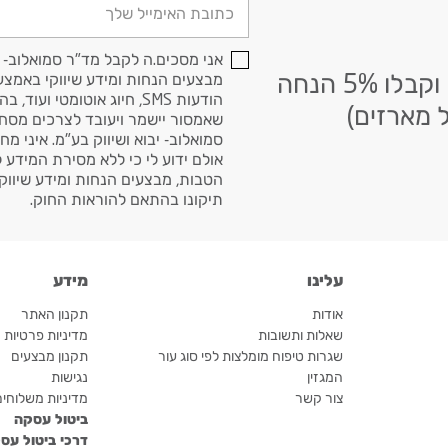
דוא׳׳ל
אני מסכים.ה לקבל מד"ר סמואלוב- י
הרשמו לניוזלטר שלנו וקבלו 5% הנחה
מבצעים הנחות ומידע שיווקי באמצעי
הודעות SMS, חיוג אוטומטי ועוד, בהתאם
 מארזים)
שאמסור יישמר ויעובד לצרכים מסח
סמואלוב- יבוא ושיווק בע"מ. איני מח
אולם ידוע לי כי ללא מסירת המידע 
הטבות, מבצעים הנחות ומידע שיווקי.
תיקונו בהתאם להוראות החוק.
עלינו
מידע
אודות
תקנון האתר
שאלות ותשובות
מדיניות פרטיות
שגרות טיפוח מומלצות לפי סוג עור
תקנון מבצעים
המגזין
נגישות
צור קשר
מדיניות משלוחי
ביטול עסקה
דרכי ביטול עס