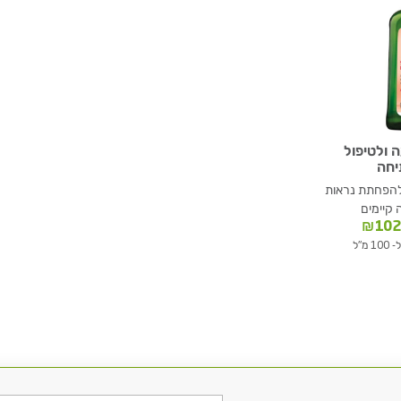
ה ולטיפול
יחה
להפחתת נראות
 קיימים
ר
המחיר
₪
102
י
הנוכחי
הוא:
₪102.90.
₪13