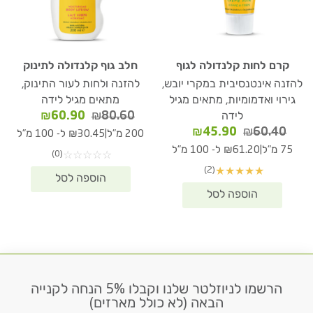
קרם לחות קלנדולה לגוף
חלב גוף קלנדולה לתינוק
להזנה אינטנסיבית במקרי יובש,
להזנה ולחות לעור התינוק,
גירוי ואדמומיות, מתאים מגיל
מתאים מגיל לידה
המחיר
המחיר
₪
60.90
₪
80.60
לידה
המקורי
הנוכחי
המחיר
המחיר
₪
45.90
₪
60.40
|
200 מ"ל
₪30.45 ל- 100 מ"ל
היה:
הוא:
המקורי
הנוכחי
|
75 מ"ל
₪61.20 ל- 100 מ"ל
(0)
☆
☆
☆
☆
☆
₪60.90.
₪80.60.
היה:
הוא:
(2)
★
★
★
★
★
₪45.90.
₪60.40.
הרשמו לניוזלטר שלנו וקבלו 5% הנחה לקנייה
דוא׳׳ל
הבאה (לא כולל מארזים)