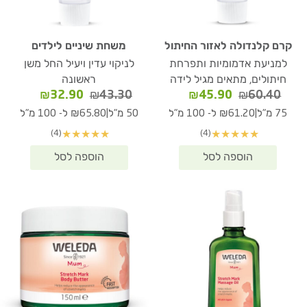
קרם קלנדולה לאזור החיתול
משחת שיניים לילדים
למניעת אדמומיות ותפרחת
לניקוי עדין ויעיל החל משן
חיתולים, מתאים מגיל לידה
ראשונה
המחיר
המחיר
המחיר
המחיר
₪
32.90
₪
43.30
₪
45.90
₪
60.40
המקורי
הנוכחי
המקורי
הנוכחי
|
|
75 מ"ל
₪61.20 ל- 100 מ"ל
50 מ"ל
₪65.80 ל- 100 מ"ל
היה:
הוא:
היה:
הוא:
(4)
(4)
★
★
★
★
★
★
★
★
★
★
₪32.90.
₪43.30.
₪45.90.
₪60.40.