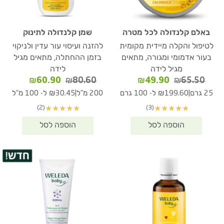
באלם קלנדולה לכל מטרה
שמן קלנדולה לתינוק
לטיפול והקלה מיידית מקומית
להזנה ועיסוי עור עדין ולניקוי
בעור אדמומי ומגורה, מתאים
בזמן ההחתלה, מתאים מגיל
מגיל לידה
לידה
המחיר
המחיר
המחיר
המחיר
₪
60.90
₪
80.60
₪
49.90
₪
65.50
המקורי
הנוכחי
המקורי
הנוכחי
|
|
25 גרם
₪199.60 ל- 100 גרם
200 מ"ל
₪30.45 ל- 100 מ"ל
היה:
הוא:
היה:
הוא:
(2)
(3)
★
★
★
★
★
★
★
★
★
★
₪60.90.
₪80.60.
₪49.90.
₪65.50.