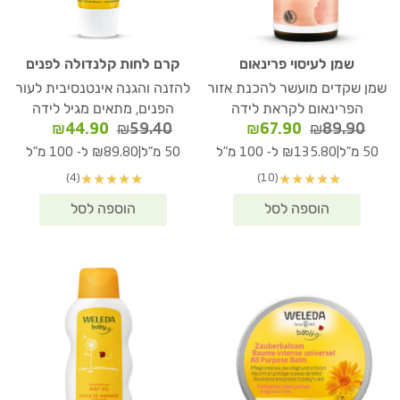
שמן לעיסוי פרינאום
קרם לחות קלנדולה לפנים
שמן שקדים מועשר להכנת אזור
להזנה והגנה אינטנסיבית לעור
הפרינאום לקראת לידה
הפנים, מתאים מגיל לידה
המחיר
המחיר
המחיר
המחיר
₪
44.90
₪
59.40
₪
67.90
₪
89.90
המקורי
הנוכחי
המקורי
הנוכחי
|
|
50 מ"ל
₪135.80 ל- 100 מ"ל
50 מ"ל
₪89.80 ל- 100 מ"ל
היה:
הוא:
היה:
הוא:
(4)
(10)
★
★
★
★
★
★
★
★
★
★
₪44.90.
₪59.40.
₪67.90.
₪89.90.