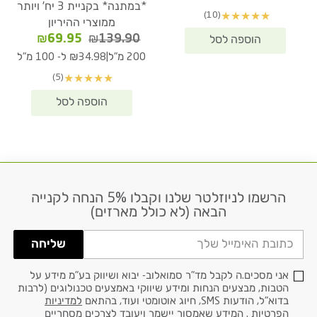
היה:
הוא:
*במתנה* בקניית 3 יח' ויותר
(10)
★
★
★
★
★
₪67.90.
₪89.90.
ממוצרי ההיריון
המחיר
המחיר
₪
69.95
₪
139.90
המקורי
הנוכחי
|
200 מ"ל
₪34.98 ל- 100 מ"ל
היה:
הוא:
(5)
★
★
★
★
★
₪69.95.
₪139.90.
הרשמו לניוזלטר שלנו וקבלו 5% הנחה לקנייה
דוא׳׳ל
הבאה (לא כולל מארזים)
שליחה
אני מסכים.ה לקבל מד"ר סמואלוב- יבוא ושיווק בע"מ מידע על
הטבות, מבצעים הנחות ומידע שיווקי באמצעים טכנולוגים (לרבות
בדוא"ל, הודעות SMS, חיוג אוטומטי ועוד, בהתאם
למדיניות
הפרטיות
. המידע שאמסור יישמר ויעובד לצרכים מסחריים