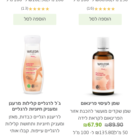
150 מ"ל
₪68.60 ל- 100 מ"ל
100 מ"ל
₪102.90 ל- 100 מ"ל
היה:
הוא:
היה:
הוא:
(13)
(16)
★
★
★
★
★
★
★
★
★
★
02.90.
₪136.10.
₪102.90.
₪136.10.
שמן לעיסוי פרינאום
ג’ל לרגליים קלילות מרענן
ומעניק חיוניות לרגליים
שמן שקדים מועשר להכנת אזור
לריענון רגליים כבדות, מאזן
הפרינאום לקראת לידה
ומעניק חיוניות ותחושת קלילות
המחיר
המחיר
₪
67.90
₪
89.90
המקורי
הנוכחי
לרגליים עייפות. קבלו אותי
|
50 מ"ל
₪135.80 ל- 100 מ"ל