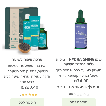
שמן HYDRA SHINE – טיפות
ערכת טיפוח לשיער
גלוס להזנת השיער
הערכה המושלמת לטיפוח
מעניק לשיער ברק יפהפה תוך
השיער, לחיזוק סיב השערה,
טיפול בשיער קופצני, פריזי
הזנה עמוקה ומראה שיער מלא
₪
74.90
ובריא יותר
|
₪
223.40
30 מ"ל
₪249.67 ל- 100 מ"ל
(0)
(3)
☆
☆
☆
☆
☆
★
★
★
★
★