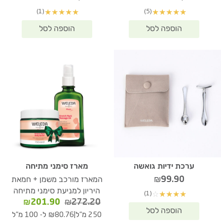
(1)
(5)
★
★
★
★
★
★
★
★
★
★
ערכת ידיות גואשה
מארז סימני מתיחה
₪
99.90
המארז מורכב משמן + חמאת
היריון למניעת סימני מתיחה
(1)
☆
★
★
★
★
המחיר
המחיר
₪
201.90
₪
272.20
המקורי
הנוכחי
|
250 מ"ל
₪80.76 ל- 100 מ"ל