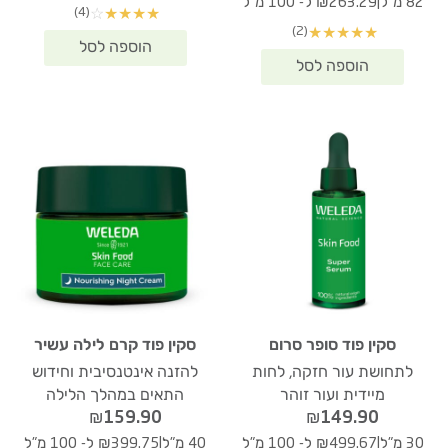
|
82 מ"ל
₪263.29 ל- 100 מ"ל
(4)
☆
★
★
★
★
היה:
הוא:
(2)
★
★
★
★
★
₪215.90.
₪369.70.
סקין פוד סופר סרום
סקין פוד קרם לילה עשיר
לתחושת עור חזקה, לחות
להזנה אינטנסיבית וחידוש
מיידית ועור זוהר
התאים במהלך הלילה
₪
159.90
₪
149.90
|
|
30 מ"ל
₪499.67 ל- 100 מ"ל
40 מ"ל
₪399.75 ל- 100 מ"ל