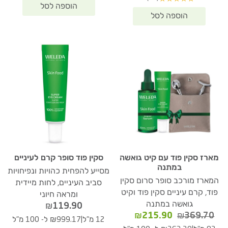
מארז סקין פוד עם קיט גואשה
סקין פוד סופר קרם לעיניים
במתנה
מסייע להפחית כהויות ונפיחויות
המארז מורכב סופר סרום סקין
סביב העיניים, לחות מיידית
פוד, קרם עיניים סקין פוד וקיט
ומראה חיוני
גואשה במתנה
₪
119.90
המחיר
המחיר
₪
215.90
₪
369.70
|
12 מ"ל
₪999.17 ל- 100 מ"ל
המקורי
הנוכחי