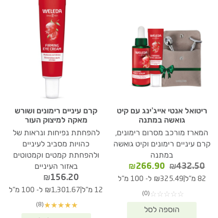
ריטואל אנטי אייג’ינג עם קיט
קרם עיניים רימונים ושורש
גואשה במתנה
מאקה למיצוק העור
המארז מורכב מסרום רימונים,
להפחתת נפיחות ונראות של
קרם עיניים רימונים וקיט גואשה
כהויות מסביב לעיניים
במתנה
ולהפחתת קמטים וקמטוטים
המחיר
המחיר
₪
266.90
₪
432.50
באזור העיניים
המקורי
הנוכחי
₪
156.20
|
82 מ"ל
₪325.49 ל- 100 מ"ל
היה:
הוא:
|
12 מ"ל
₪1,301.67 ל- 100 מ"ל
(0)
☆
☆
☆
☆
☆
₪266.90.
₪432.50.
(8)
★
★
★
★
★