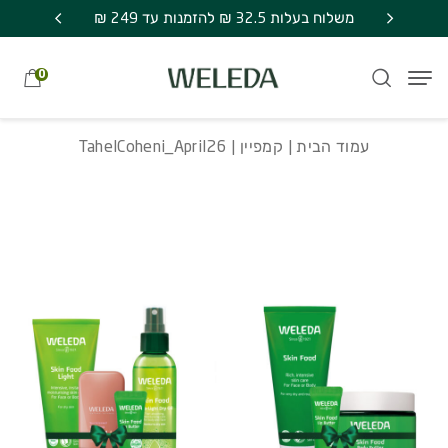
חזרה למעלה
Skip to Conten
משלוח חינם בקניה מעל 249 ₪ | אספקה עד 7
TahelCoheni_April26
משלוח בעלות 32.5 ₪ להזמנות עד 249 ₪
מתנה סוד
0
עמוד הבית
|
קמפיין
| TahelCoheni_April26