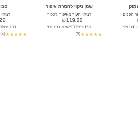
עמוק
שמן ניקוי להסרת איפור
סבון
ור הפנים
לניקוי העור מאיפור ולכלוך
לניקוי
.20
₪
119.00
|
|
150 מ"ל
₪79.33 ל- 100 מ"ל
100 גרם
.20
(4)
(3)
★
★
★
★
★
★
★
★
★
★