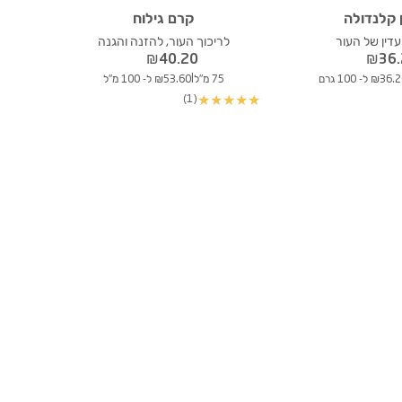
 קלנדולה
קרם גילוח
 עדין של העור
לריכוך העור, להזנה והגנה
₪
40.20
₪
36
|
₪36 ל- 100 גרם
75 מ"ל
₪53.60 ל- 100 מ"ל
(1)
★
★
★
★
★