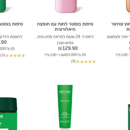
וץ וטיהור
טיפות בוסטר לחות עם חומצה
טיפות בוסט
ת
היאלורונית
יותר ולצמצום
לחות ל- 24 שעות למראה מלא נפח,
להאטת הזדקנו
.90
גמיש וקורן
₪
129.90
|
30 מ"ל
33.00
|
30 מ"ל
₪433.00 ל- 100 מ"ל
(3)
★
★
★
★
★
(9)
★
★
★
★
★