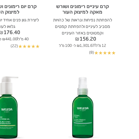
קרם עיניים רימונים ושורש
קרם יום רימונים 
מאקה למיצוק העור
למיצוק הע
להפחתת נפיחות ונראות של כהויות
ליצירת גוון פנים אחיד י
מסביב לעיניים ולהפחתת קמטים
גלואו לעו
₪
176.40
וקמטוטים באזור העיניים
₪
156.20
|
40 מ"ל
₪441.00 ל- 100 מ"ל
|
12 מ"ל
₪1,301.67 ל- 100 מ"ל
(22)
★
★
★
★
★
(8)
★
★
★
★
★