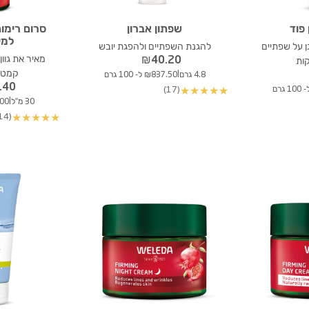
 פוד
שפתון אברון
סרום רימו
למי
ן על שפתיים
להגנת השפתיים ולהפגת יובש
מאיר את גוון
₪
40.20
קות
קמטי
|
4.8 גרם
₪837.50 ל- 100 גרם
.40
(17)
★
★
★
★
★
|
30 מ"ל
88.00
(14)
★
★
★
★
★