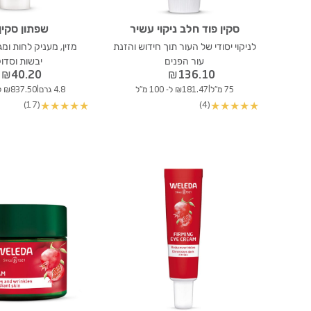
סקין פוד חלב ניקוי עשיר
שפתון סקין
לניקוי יסודי של העור תוך חידוש והזנת
מזין, מעניק לחות ומג
עור הפנים
יבשות וסדו
₪
40.20
₪
136.10
|
|
75 מ"ל
₪181.47 ל- 100 מ"ל
4.8 גרם
₪837.50 ל- 100 גרם
(17)
(4)
★
★
★
★
★
★
★
★
★
★