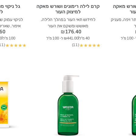
ושורש מאקה
קרם לילה רימונים ושורש מאקה
גל ניקוי מ
ור
למיצוק העור
לפ
ותר ויפה, מעניק
לחידוש תאי העור במהלך הלילה,
לניקוי עמוק ש
ר
מאושש ומשקם את העור
איפור, שאריו
.60
₪
176.40
|
|
40 מ"ל
₪441.00 ל- 100 מ"ל
100 מ"ל
.60
(11)
(11)
★
★
★
★
★
★
★
★
★
★