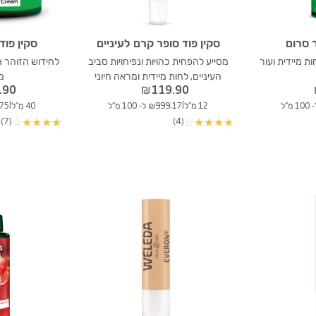
ר סרום
סקין פוד סופר קרם לעיניים
סקין פוד
ת מיידית ועור
מסייע להפחית כהויות ונפיחויות סביב
לחידוש הזוהר ה
העיניים, לחות מיידית ומראה חיוני
מ
.90
₪
119.90
|
|
12 מ"ל
₪999.17 ל- 100 מ"ל
40 מ"ל
99.75
(7)
(4)
☆
★
★
★
★
☆
★
★
★
★