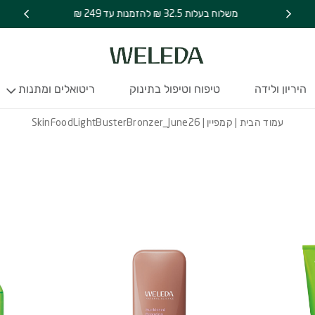
SkinFoodL
משלוח בעלות 32.5 ₪ להזמנות עד 249 ₪
היריון ולידה
טיפוח וטיפול בתינוק
ריטואלים ומתנות
עמוד הבית
|
קמפיין
| SkinFoodLightBusterBronzer_June26