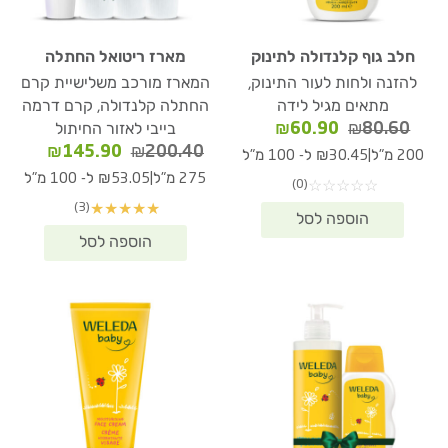
חלב גוף קלנדולה לתינוק
מארז ריטואל החתלה
להזנה ולחות לעור התינוק,
המארז מורכב משלישיית קרם
מתאים מגיל לידה
החתלה קלנדולה, קרם דרמה
המחיר
המחיר
₪
60.90
₪
80.60
בייבי לאזור החיתול
המקורי
הנוכחי
המחיר
המחיר
₪
145.90
₪
200.40
|
200 מ"ל
₪30.45 ל- 100 מ"ל
היה:
הוא:
המקורי
הנוכחי
|
275 מ"ל
₪53.05 ל- 100 מ"ל
(0)
☆
☆
☆
☆
☆
₪60.90.
₪80.60.
היה:
הוא:
(3)
★
★
★
★
★
45.90.
₪200.40.