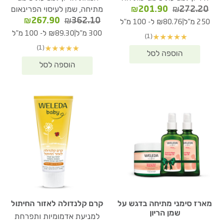
המחיר
המחיר
₪
201.90
₪
272.20
מתיחה, שמן לעיסוי הפרינאום
המקורי
הנוכחי
המחיר
המחיר
₪
267.90
₪
362.10
|
250 מ"ל
₪80.76 ל- 100 מ"ל
היה:
הוא:
המקורי
הנוכחי
|
300 מ"ל
₪89.30 ל- 100 מ"ל
(1)
★
★
★
★
★
₪201.90.
₪272.20.
היה:
הוא:
(1)
★
★
★
★
★
67.90.
₪362.10.
מארז סימני מתיחה בדגש על
קרם קלנדולה לאזור החיתול
שמן הריון
למניעת אדמומיות ותפרחת