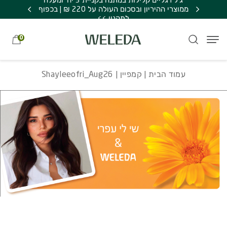
ג'ל רגליים קלילות במתנה בקניית 3 יח' ומעלה
חזרה למעלה
Skip to Conten
ערכת טיפוח לתינוק במתנה!
Shayleeofri_Aug26
ממוצרי ההיריון ובסכום העולה על 220 ₪ | בכפוף
תינוקות ב – 300 ₪ ומעלה
לתקנון >>
0
עמוד הבית
|
קמפיין
| Shayleeofri_Aug26