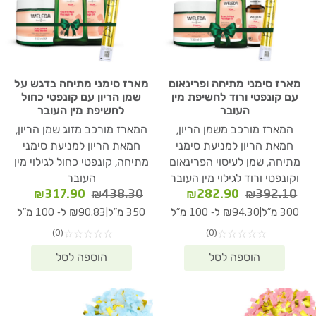
מארז סימני מתיחה ופרינאום
מארז סימני מתיחה בדגש על
עם קונפטי ורוד לחשיפת מין
שמן הריון עם קונפטי כחול
העובר
לחשיפת מין העובר
המארז מורכב משמן הריון,
המארז מורכב מזוג שמן הריון,
חמאת הריון למניעת סימני
חמאת הריון למניעת סימני
מתיחה, שמן לעיסוי הפרינאום
מתיחה, קונפטי כחול לגילוי מין
וקונפטי ורוד לגילוי מין העובר
העובר
המחיר
המחיר
המחיר
המחיר
₪
317.90
₪
438.30
₪
282.90
₪
392.10
המקורי
הנוכחי
המקורי
הנוכחי
|
|
300 מ"ל
₪94.30 ל- 100 מ"ל
350 מ"ל
₪90.83 ל- 100 מ"ל
היה:
הוא:
היה:
הוא:
(0)
(0)
☆
☆
☆
☆
☆
☆
☆
☆
☆
☆
17.90.
₪438.30.
₪282.90.
₪392.10.