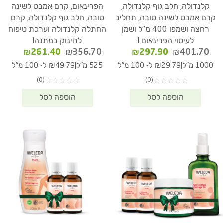
קלנדולה, חלב גוף קלנדולה,
הפרינאום, קרם אמבט לשינה
קרם אמבט לשינה טובה, תחליב
טובה, חלב גוף קלנדולה, קרם
רחצה ושמפו 400 מ"ל ושמן
החתלה קלנדולה וערכת טיפוח
לעיסוי הפרינאום !
לתינוק במתנה!
המחיר
המחיר
המחיר
המחיר
₪
261.40
₪
356.70
₪
297.90
₪
401.70
המקורי
הנוכחי
המקורי
הנוכחי
|
|
1000 מ"ל
₪29.79 ל- 100 מ"ל
525 מ"ל
₪49.79 ל- 100 מ"ל
היה:
הוא:
היה:
הוא:
(0)
(0)
☆
☆
☆
☆
☆
☆
☆
☆
☆
☆
61.40.
₪356.70.
₪297.90.
₪401.70.