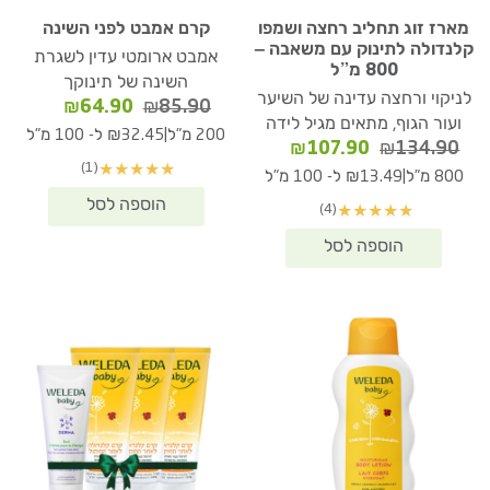
מארז זוג תחליב רחצה ושמפו
קרם אמבט לפני השינה
קלנדולה לתינוק עם משאבה –
אמבט ארומטי עדין לשגרת
800 מ”ל
השינה של תינוקך
לניקוי ורחצה עדינה של השיער
המחיר
המחיר
₪
64.90
₪
85.90
ועור הגוף, מתאים מגיל לידה
המקורי
הנוכחי
|
200 מ"ל
₪32.45 ל- 100 מ"ל
המחיר
המחיר
₪
107.90
₪
134.90
היה:
הוא:
(1)
★
★
★
★
★
המקורי
הנוכחי
₪64.90.
₪85.90.
|
800 מ"ל
₪13.49 ל- 100 מ"ל
היה:
הוא:
(4)
★
★
★
★
★
₪107.90.
₪134.90.