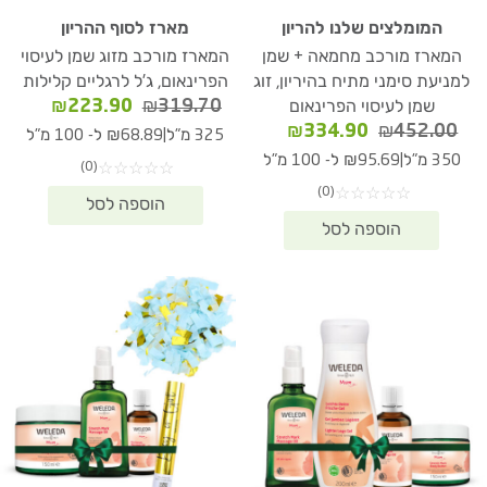
המומלצים שלנו להריון
מארז לסוף ההריון
המארז מורכב מחמאה + שמן
המארז מורכב מזוג שמן לעיסוי
למניעת סימני מתיח בהיריון, זוג
הפרינאום, ג'ל לרגליים קלילות
המחיר
המחיר
₪
223.90
₪
319.70
שמן לעיסוי הפרינאום
המקורי
הנוכחי
המחיר
המחיר
₪
334.90
₪
452.00
|
325 מ"ל
₪68.89 ל- 100 מ"ל
היה:
הוא:
המקורי
הנוכחי
|
350 מ"ל
₪95.69 ל- 100 מ"ל
(0)
☆
☆
☆
☆
☆
23.90.
₪319.70.
היה:
הוא:
(0)
☆
☆
☆
☆
☆
₪334.90.
₪452.00.