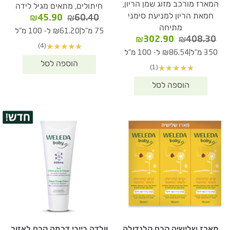
המארז מורכב מזוג שמן הריון,
חיתולים, מתאים מגיל לידה
חמאת הריון למניעת סימני
המחיר
המחיר
₪
45.90
₪
60.40
מתיחה
המקורי
הנוכחי
|
75 מ"ל
₪61.20 ל- 100 מ"ל
המחיר
המחיר
היה:
הוא:
₪
302.90
₪
408.30
(4)
★
★
★
★
★
המקורי
הנוכחי
₪60.40.
₪45.90.
|
350 מ"ל
₪86.54 ל- 100 מ"ל
היה:
הוא:
(1)
★
★
★
★
★
₪302.90.
₪408.30.
מארז שלישיה קרם קלנדולה
וולדה בייבי דרמה קרם לאזור