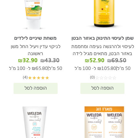
שמן לעיסוי התינוק באזור הבטן
משחת שיניים לילדים
לעיסוי ולהרגשה נעימה ומחממת
לניקוי עדין ויעיל החל משן
באזור הבטן, מתאים מגיל לידה
ראשונה
המחיר
המחיר
המחיר
המחיר
₪
32.90
₪
43.30
₪
52.90
₪
69.50
המקורי
הנוכחי
המקורי
הנוכחי
|
|
50 מ"ל
₪105.80 ל- 100 מ"ל
50 מ"ל
₪65.80 ל- 100 מ"ל
היה:
הוא:
היה:
הוא:
(4)
(0)
★
★
★
★
★
☆
☆
☆
☆
☆
₪32.90.
₪43.30.
₪52.90.
₪69.50.