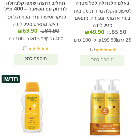
באלם קלנדולה לכל מטרה
תחליב רחצה ושמפו קלנדולה
לתינוק עם משאבה – 400 מ״ל
לטיפול והקלה מיידית מקומית
לניקוי וטיפוח עדין מכף רגל ועד
בעור אדמומי ומגורה, מתאים
ראש, מתאים מגיל לידה
מגיל לידה
המחיר
המחיר
₪
63.90
₪
84.90
המחיר
המחיר
₪
49.90
₪
65.50
המקורי
הנוכחי
המקורי
הנוכחי
|
400 מ"ל
₪15.98 ל- 100 מ"ל
|
25 גרם
₪199.60 ל- 100 גרם
היה:
הוא:
היה:
הוא:
(3)
★
★
★
★
★
(3)
★
★
★
★
★
₪63.90.
₪84.90.
₪49.90.
₪65.50.