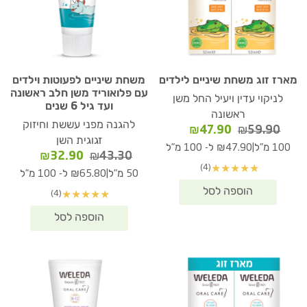
מארז זוג משחת שיניים לילדים
משחת שיניים לפעוטות וילדים
עם פלואוריד משן חלב ראשונה
לניקוי עדין ויעיל החל משן
ועד גיל 6 שנים
ראשונה
להגנה מפני עששת וחיזוק
המחיר
המחיר
₪
47.90
₪
59.90
זגוגית השן
המקורי
הנוכחי
|
100 מ"ל
₪47.90 ל- 100 מ"ל
המחיר
המחיר
₪
32.90
₪
43.30
היה:
הוא:
(4)
★
★
★
★
★
המקורי
הנוכחי
₪47.90.
₪59.90.
|
50 מ"ל
₪65.80 ל- 100 מ"ל
היה:
הוא:
(4)
★
★
★
★
★
₪32.90.
₪43.30.