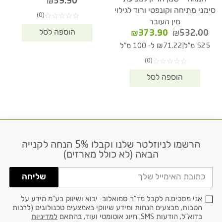
₪
39.90
סימני מתיחה וקונפטי ורוד לגילוי
(0)
☆
☆
☆
☆
☆
מין העובר
המחיר
המחיר
₪
373.90
₪
532.00
המקורי
הנוכחי
|
525 מ"ל
₪71.22 ל- 100 מ"ל
היה:
הוא:
(0)
☆
☆
☆
☆
☆
₪373.90.
₪532.00.
הרשמו לניוזלטר שלנו וקבלו 5% הנחה לקנייה
דוא׳׳ל
הבאה (לא כולל מארזים)
שליחה
אני מסכים.ה לקבל מד"ר סמואלוב- יבוא ושיווק בע"מ מידע על
הטבות, מבצעים הנחות ומידע שיווקי באמצעים טכנולוגים (לרבות
בדוא"ל, הודעות SMS, חיוג אוטומטי ועוד, בהתאם
למדיניות