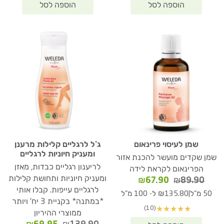
שמן לעיסוי פרינאום
ג’ל לרגליים קלילות מרענן
ומעניק חיוניות לרגליים
שמן שקדים מועשר להכנת אזור
לריענון רגליים כבדות, מאזן
הפרינאום לקראת לידה
ומעניק חיוניות ותחושת קלילות
המחיר
המחיר
₪
67.90
₪
89.90
המקורי
הנוכחי
לרגליים עייפות. קבלו אותי
|
50 מ"ל
₪135.80 ל- 100 מ"ל
היה:
הוא:
*במתנה* בקניית 3 יח' ויותר
(10)
★
★
★
★
★
₪67.90.
₪89.90.
ממוצרי ההיריון