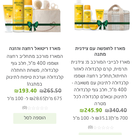
מארז לחופשה עם צידנית
מארז ריטואל רחצה והזנה
מתנה
המארז מורכב מתחליב רחצה
מארז לבייבי המורכב מ: צידנית
ושמפו 400 מ"ל, חלב גוף
תרמית, קרם קלנדולה לאזור
קלנדולה, משחת החתלה
החיתול,תחליב רחצה ושמפו
קלנדולה וערכת טיפוח לתינוק
קלנדולה לתינוק עם משאבה -
במתנה!
400 מ"ל, חלב גוף קלנדולה
המחיר
המחיר
₪
193.40
₪
265.50
לתינוק ובאלם קלנדולה לכל
המקורי
הנוכחי
|
675 מ"ל
₪28.65 ל- 100 מ"ל
היה:
הוא:
מטרה
(0)
☆
☆
☆
☆
☆
93.40.
₪265.50.
המחיר
המחיר
₪
245.90
₪
340.40
המקורי
הנוכחי
|
700 מ"ל
₪35.13 ל- 100 מ"ל
היה:
הוא:
(0)
☆
☆
☆
☆
☆
₪245.90.
₪340.40.