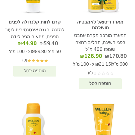
מארז ריטואל לאמבטיה
קרם לחות קלנדולה לפנים
מושלמת
להזנה והגנה אינטנסיבית לעור
המארז מורכב מקרם אמבט
הפנים, מתאים מגיל לידה
לפני השינה, תחליב רחצה
המחיר
המחיר
₪
44.90
₪
59.40
ושמפו 400 מ"ל
המקורי
הנוכחי
|
50 מ"ל
₪89.80 ל- 100 מ"ל
המחיר
המחיר
היה:
הוא:
₪
126.90
₪
170.80
(3)
★
★
★
★
★
המקורי
הנוכחי
₪59.40.
₪44.90.
|
600 מ"ל
₪21.15 ל- 100 מ"ל
היה:
הוא:
(0)
☆
☆
☆
☆
☆
₪126.90.
₪170.80.