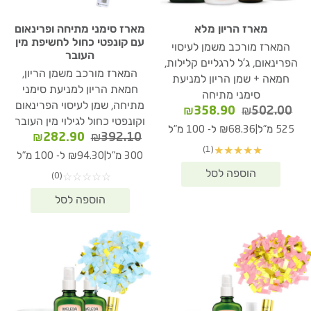
מארז הריון מלא
מארז סימני מתיחה ופרינאום
עם קונפטי כחול לחשיפת מין
המארז מורכב משמן לעיסוי
העובר
הפרינאום, ג'ל לרגליים קלילות,
המארז מורכב משמן הריון,
חמאה + שמן הריון למניעת
חמאת הריון למניעת סימני
סימני מתיחה
מתיחה, שמן לעיסוי הפרינאום
המחיר
המחיר
₪
358.90
₪
502.00
וקונפטי כחול לגילוי מין העובר
המקורי
הנוכחי
|
525 מ"ל
₪68.36 ל- 100 מ"ל
המחיר
המחיר
₪
282.90
₪
392.10
היה:
הוא:
(1)
★
★
★
★
★
המקורי
הנוכחי
₪358.90.
₪502.00.
|
300 מ"ל
₪94.30 ל- 100 מ"ל
היה:
הוא:
(0)
☆
☆
☆
☆
☆
82.90.
₪392.10.