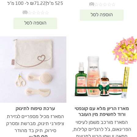
היה:
הוא:
המקורי
הנוכחי
|
525 מ"ל
₪71.22 ל- 100 מ"ל
(0)
☆
☆
☆
☆
☆
₪317.90.
₪438.30.
היה:
הוא:
(0)
☆
☆
☆
☆
☆
73.90.
₪532.00.
מארז הריון מלא עם קונפטי
ערכת טיפוח לתינוק
ורוד לחשיפת מין העובר
המארז מכיל מספריים לגזירת
המארז מורכב משמן לעיסוי
ציפורני תינוק, מברשת ומסרק
הפרינאום, ג'ל לרגליים קלילות,
סירוק, תיק בד מהודר
חמאה + שמן הריון למניעת