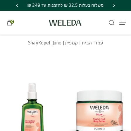
חזרה למעלה
Skip to Conten
משלוח חינם בקניה מעל 249 ₪ | אספקה עד 7
ShayKopel_June
משלוח בעלות 32.5 ₪ להזמנות עד 249 ₪
מתנה סוד
0
עמוד הבית
|
קמפיין
| ShayKopel_June