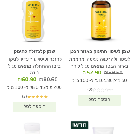
שמן לעיסוי התינוק באזור הבטן
שמן קלנדולה לתינוק
לעיסוי ולהרגשה נעימה ומחממת
להזנה ועיסוי עור עדין ולניקוי
באזור הבטן, מתאים מגיל לידה
בזמן ההחתלה, מתאים מגיל
המחיר
המחיר
₪
52.90
₪
69.50
לידה
המקורי
הנוכחי
המחיר
המחיר
₪
60.90
₪
80.60
|
50 מ"ל
₪105.80 ל- 100 מ"ל
היה:
הוא:
המקורי
הנוכחי
|
200 מ"ל
₪30.45 ל- 100 מ"ל
(0)
☆
☆
☆
☆
☆
₪52.90.
₪69.50.
היה:
הוא:
(2)
★
★
★
★
★
₪60.90.
₪80.60.