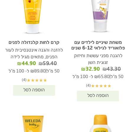
משחת שיניים לילדים עם
קרם לחות קלנדולה לפנים
פלואוריד לגילאי 6-12 שנים
להזנה והגנה אינטנסיבית לעור
להגנה מפני עששת וחיזוק
הפנים, מתאים מגיל לידה
זגוגית השן
המחיר
המחיר
₪
44.90
₪
59.40
המחיר
המחיר
₪
32.90
₪
43.30
המקורי
הנוכחי
|
50 מ"ל
₪89.80 ל- 100 מ"ל
המקורי
הנוכחי
היה:
הוא:
|
50 מ"ל
₪65.80 ל- 100 מ"ל
(4)
★
★
★
★
★
היה:
הוא:
₪44.90.
₪59.40.
(4)
★
★
★
★
★
₪32.90.
₪43.30.