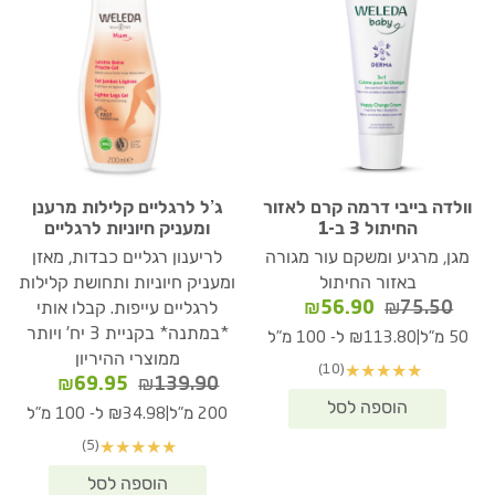
וולדה בייבי דרמה קרם לאזור
ג’ל לרגליים קלילות מרענן
החיתול 3 ב-1
ומעניק חיוניות לרגליים
מגן, מרגיע ומשקם עור מגורה
לריענון רגליים כבדות, מאזן
באזור החיתול
ומעניק חיוניות ותחושת קלילות
המחיר
המחיר
₪
56.90
₪
75.50
לרגליים עייפות. קבלו אותי
המקורי
הנוכחי
*במתנה* בקניית 3 יח' ויותר
|
50 מ"ל
₪113.80 ל- 100 מ"ל
היה:
הוא:
ממוצרי ההיריון
(10)
★
★
★
★
★
₪56.90.
₪75.50.
המחיר
המחיר
₪
69.95
₪
139.90
המקורי
הנוכחי
|
200 מ"ל
₪34.98 ל- 100 מ"ל
היה:
הוא:
(5)
★
★
★
★
★
₪69.95.
₪139.90.