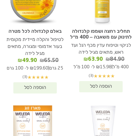
תחליב רחצה ושמפו קלנדולה
באלם קלנדולה לכל מטרה
לתינוק עם משאבה – 400 מ״ל
לטיפול והקלה מיידית מקומית
לניקוי וטיפוח עדין מכף רגל ועד
בעור אדמומי ומגורה, מתאים
ראש, מתאים מגיל לידה
מגיל לידה
המחיר
המחיר
₪
63.90
₪
84.90
המחיר
המחיר
₪
49.90
₪
65.50
המקורי
הנוכחי
המקורי
הנוכחי
|
400 מ"ל
₪15.98 ל- 100 מ"ל
|
25 גרם
₪199.60 ל- 100 גרם
היה:
הוא:
היה:
הוא:
(3)
★
★
★
★
★
(3)
★
★
★
★
★
₪63.90.
₪84.90.
₪49.90.
₪65.50.