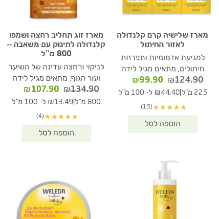
מארז שלישיה קרם קלנדולה
מארז זוג תחליב רחצה ושמפו
לאזור החיתול
קלנדולה לתינוק עם משאבה –
800 מ”ל
למניעת אדמומיות ותפרחת
לניקוי ורחצה עדינה של השיער
חיתולים, מתאים מגיל לידה
ועור הגוף, מתאים מגיל לידה
המחיר
המחיר
₪
99.90
₪
124.90
המחיר
המחיר
₪
107.90
₪
134.90
המקורי
הנוכחי
|
225 מ"ל
₪44.40 ל- 100 מ"ל
המקורי
הנוכחי
היה:
הוא:
|
800 מ"ל
₪13.49 ל- 100 מ"ל
(15)
★
★
★
★
★
היה:
הוא:
₪99.90.
₪124.90.
(4)
★
★
★
★
★
07.90.
₪134.90.