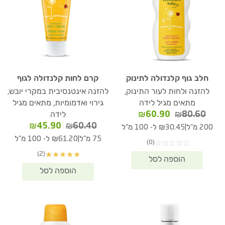
חלב גוף קלנדולה לתינוק
קרם לחות קלנדולה לגוף
להזנה ולחות לעור התינוק,
להזנה אינטנסיבית במקרי יובש,
מתאים מגיל לידה
גירוי ואדמומיות, מתאים מגיל
המחיר
המחיר
₪
60.90
₪
80.60
לידה
המקורי
הנוכחי
המחיר
המחיר
₪
45.90
₪
60.40
|
200 מ"ל
₪30.45 ל- 100 מ"ל
היה:
הוא:
המקורי
הנוכחי
|
75 מ"ל
₪61.20 ל- 100 מ"ל
(0)
☆
☆
☆
☆
☆
₪60.90.
₪80.60.
היה:
הוא:
(2)
★
★
★
★
★
₪45.90.
₪60.40.