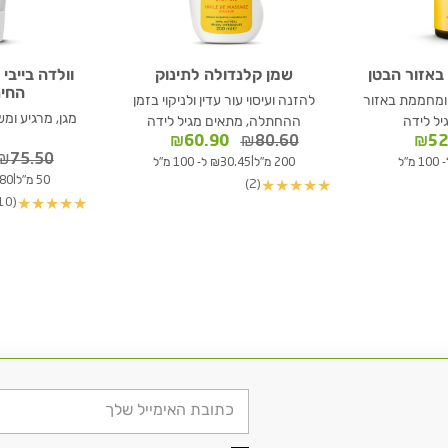
 באזור הבטן
שמן קלנדולה לתינוק
וולדה בייבי
החיתול
 ומחממת באזור
להזנה ועיסוי עור עדין ולניקוי בזמן
מגן, מרגיע ומ
יל לידה
ההחתלה, מתאים מגיל לידה
ר
המחיר
המחיר
המחיר
₪
60.90
₪
80.60
₪
52
י
הנוכחי
המקורי
הנוכחי
₪
75.50
|
200 מ"ל
₪30.45 ל- 100 מ"ל
הוא:
היה:
הוא:
|
50 מ"ל
13.80
(2)
★
★
★
★
★
₪60.90.
₪80.60.
₪52.90.
₪6
(10)
★
★
★
★
★
דוא׳׳ל