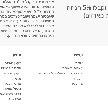
אני מסכים.ה לקבל מד"ר סמואלוב- י
הרשמו לניוזלטר שלנו וקבלו 5% הנחה
מבצעים הנחות ומידע שיווקי באמצעי
הודעות SMS, חיוג אוטומטי ועוד, בהתאם
 מארזים)
שאמסור יישמר ויעובד לצרכים מסח
סמואלוב- יבוא ושיווק בע"מ. איני מח
אולם ידוע לי כי ללא מסירת המידע 
הטבות, מבצעים הנחות ומידע שיווקי.
תיקונו בהתאם להוראות החוק.
עלינו
מידע
אודות
תקנון האתר
שאלות ותשובות
מדיניות פרטיות
שגרות טיפוח מומלצות לפי סוג עור
תקנון מבצעים
המגזין
נגישות
צור קשר
מדיניות משלוחי
ביטול עסקה
דרכי ביטול עס
מפת אתר