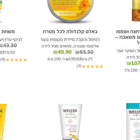
חצה ושמפו
באלם קלנדולה לכל מטרה
משחת שי
ם משאבה –
לטיפול והקלה מיידית מקומית בעור
לניקוי עדין ו
₪
43.30
אדמומי ומגורה, מתאים מגיל לידה
ל השיער ועור
המחיר
המחיר
₪
49.90
₪
65.50
|
50 מ"ל
65.80
יל לידה
המקורי
הנוכחי
|
25 גרם
₪199.60 ל- 100 גרם
(4)
★
★
★
★
★
ר
המחיר
היה:
הוא:
₪
107
(3)
★
★
★
★
★
י
הנוכחי
₪65.50.
₪49.90.
הוא:
₪107.90.
₪134