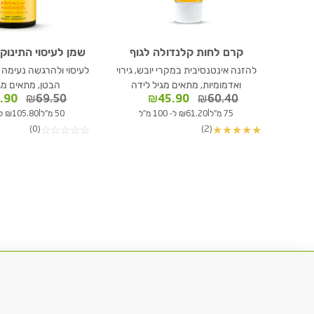
קרם לחות קלנדולה לגוף
שמן לעיסוי התינוק
להזנה אינטנסיבית במקרי יובש, גירוי
לעיסוי ולהרגשה נעימה
ואדמומיות, מתאים מגיל לידה
הבטן, מתאים מג
המחיר
המחיר
המחי
.90
₪
69.50
₪
45.90
₪
60.40
המקורי
הנוכחי
המקור
|
|
75 מ"ל
₪61.20 ל- 100 מ"ל
50 מ"ל
₪105.80 ל- 100 מ"ל
היה:
הוא:
היה:
(0)
(2)
☆
☆
☆
☆
☆
★
★
★
★
★
9.50.
₪45.90.
₪60.40.