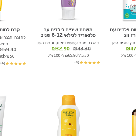
ת וילדים עם
משחת שיניים לילדים עם
קרם לחות 
ז זוג
פלואוריד לגילאי 6-12 שנים
להזנה והגנה אי
וק זגוגית השן
להגנה מפני עששת וחיזוק זגוגית השן
מתאים
ר
המחיר
המחיר
המחיר
₪
32.90
₪
43.30
₪
47
₪
59.40
י
הנוכחי
המקורי
הנוכחי
|
50 מ"ל
₪65.80 ל- 100 מ"ל
|
50 מ"ל
89.80
הוא:
היה:
הוא:
(4)
★
★
★
★
★
(4)
★
★
★
★
★
₪32.90.
₪43.30.
₪47.90.
₪5