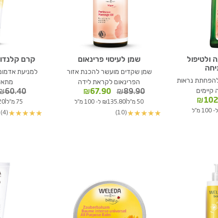
ה ולטיפול
שמן לעיסוי פרינאום
קרם קלנדול
יחה
שמן שקדים מועשר להכנת אזור
למניעת אדמומי
להפחתת נראות
הפרינאום לקראת לידה
מתאים
 קיימים
המחיר
המחיר
₪
60.40
₪
67.90
₪
89.90
ר
המחיר
המקורי
הנוכחי
₪
102
|
|
50 מ"ל
₪135.80 ל- 100 מ"ל
75 מ"ל
61.20
י
הנוכחי
היה:
הוא:
(4)
(10)
★
★
★
★
★
★
★
★
★
★
הוא:
₪89.90.
₪67.90.
₪102.90.
₪13