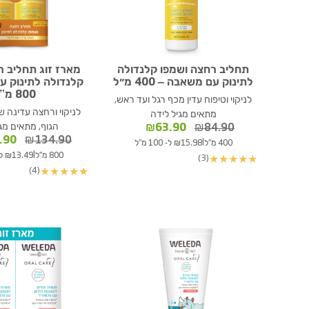
תחליב רחצה ושמפו קלנדולה
מארז זוג תחליב ר
לתינוק עם משאבה – 400 מ״ל
קלנדולה לתינוק ע
800 מ”ל
לניקוי וטיפוח עדין מכף רגל ועד ראש,
לניקוי ורחצה עדינה ש
מתאים מגיל לידה
המחיר
המחיר
הגוף, מתאים מג
₪
63.90
₪
84.90
המקורי
הנוכחי
המחי
.90
₪
134.90
|
400 מ"ל
₪15.98 ל- 100 מ"ל
היה:
הוא:
המקור
|
800 מ"ל
₪13.49 ל- 100 מ"ל
(3)
★
★
★
★
★
₪84.90.
₪63.90.
היה:
(4)
★
★
★
★
★
.90.