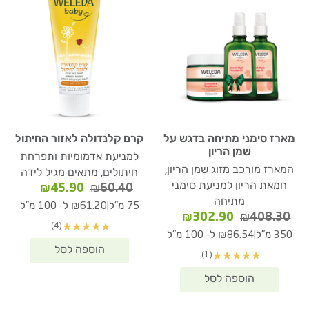
מארז סימני מתיחה בדגש על
קרם קלנדולה לאזור החיתול
שמן הריון
למניעת אדמומיות ותפרחת
המארז מורכב מזוג שמן הריון,
חיתולים, מתאים מגיל לידה
חמאת הריון למניעת סימני
המחיר
המחיר
₪
45.90
₪
60.40
מתיחה
המקורי
הנוכחי
|
75 מ"ל
₪61.20 ל- 100 מ"ל
המחיר
המחיר
היה:
הוא:
₪
302.90
₪
408.30
(4)
★
★
★
★
★
המקורי
הנוכחי
₪60.40.
₪45.90.
|
350 מ"ל
₪86.54 ל- 100 מ"ל
היה:
הוא:
(1)
★
★
★
★
★
₪302.90.
₪408.30.