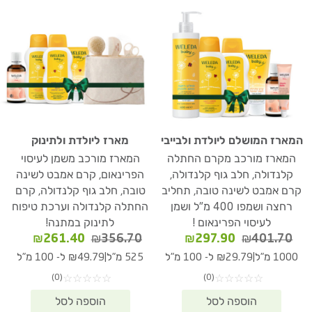
המארז המושלם ליולדת ולבייבי
מארז ליולדת ולתינוק
המארז מורכב מקרם החתלה
המארז מורכב משמן לעיסוי
קלנדולה, חלב גוף קלנדולה,
הפרינאום, קרם אמבט לשינה
קרם אמבט לשינה טובה, תחליב
טובה, חלב גוף קלנדולה, קרם
רחצה ושמפו 400 מ"ל ושמן
החתלה קלנדולה וערכת טיפוח
לעיסוי הפרינאום !
לתינוק במתנה!
המחיר
המחיר
המחיר
המחיר
₪
261.40
₪
356.70
₪
297.90
₪
401.70
המקורי
הנוכחי
המקורי
הנוכחי
|
|
1000 מ"ל
₪29.79 ל- 100 מ"ל
525 מ"ל
₪49.79 ל- 100 מ"ל
היה:
הוא:
היה:
הוא:
(0)
(0)
☆
☆
☆
☆
☆
☆
☆
☆
☆
☆
61.40.
₪356.70.
₪297.90.
₪401.70.