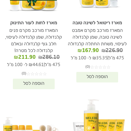
מארז ריטואל לשינה טובה
מארז לחות לעור התינוק
המארז מורכב מקרם אמבט
המארז מורכב מקרם פנים
לשינה טובה, שמן קלנדולה
קלנדולה, שמן קלנדולה לעיסוי,
לעיסוי, משחת החתלה קלנדולה
חלב גוף קלנדולה ובאלם
המחיר
המחיר
₪
167.90
₪
226.90
קלנדולה לכל מטרה!
המקורי
הנוכחי
המחיר
המחיר
₪
211.90
₪
286.10
|
475 מ"ל
₪35.35 ל- 100 מ"ל
היה:
הוא:
המקורי
הנוכחי
|
475 מ"ל
₪44.61 ל- 100 מ"ל
(0)
☆
☆
☆
☆
☆
₪167.90.
₪226.90.
היה:
הוא:
(0)
☆
☆
☆
☆
☆
11.90.
₪286.10.