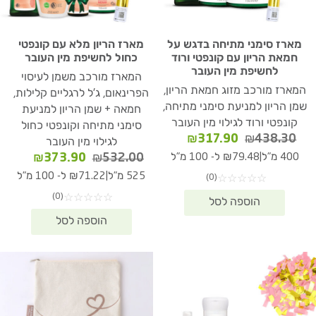
מארז סימני מתיחה בדגש על
מארז הריון מלא עם קונפטי
חמאת הריון עם קונפטי ורוד
כחול לחשיפת מין העובר
לחשיפת מין העובר
המארז מורכב משמן לעיסוי
המארז מורכב מזוג חמאת הריון,
הפרינאום, ג'ל לרגליים קלילות,
שמן הריון למניעת סימני מתיחה,
חמאה + שמן הריון למניעת
קונפטי ורוד לגילוי מין העובר
סימני מתיחה וקונפטי כחול
המחיר
המחיר
₪
317.90
₪
438.30
לגילוי מין העובר
המקורי
הנוכחי
המחיר
המחיר
|
₪
373.90
₪
532.00
400 מ"ל
₪79.48 ל- 100 מ"ל
היה:
הוא:
המקורי
הנוכחי
|
525 מ"ל
₪71.22 ל- 100 מ"ל
(0)
☆
☆
☆
☆
☆
₪317.90.
₪438.30.
היה:
הוא:
(0)
☆
☆
☆
☆
☆
73.90.
₪532.00.