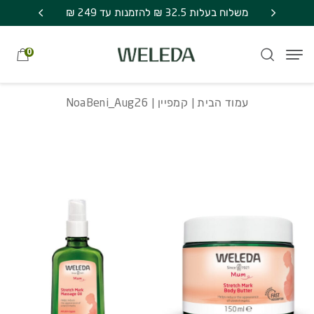
חזרה למעלה
Skip to Conten
NoaBeni_Aug26
משלוח בעלות 32.5 ₪ להזמנות עד 249 ₪
מתנה סודית בכל קניה מע
0
עמוד הבית
|
קמפיין
| NoaBeni_Aug26