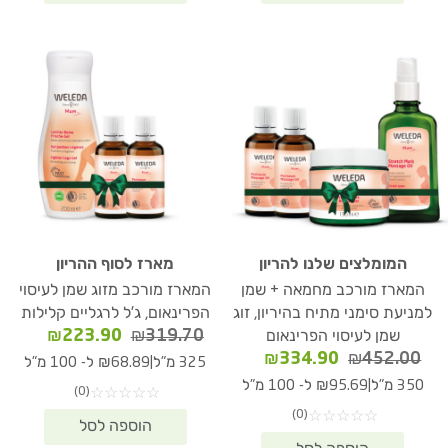
המומלצים שלנו להריון
מארז לסוף ההריון
המארז מורכב מחמאה + שמן
המארז מורכב מזוג שמן לעיסוי
למניעת סימני מתיח בהיריון, זוג
הפרינאום, ג'ל לרגליים קלילות
המחיר
המחיר
₪
223.90
₪
319.70
שמן לעיסוי הפרינאום
המקורי
הנוכחי
המחיר
המחיר
₪
334.90
₪
452.00
|
325 מ"ל
₪68.89 ל- 100 מ"ל
היה:
הוא:
המקורי
הנוכחי
|
350 מ"ל
₪95.69 ל- 100 מ"ל
(0)
☆
☆
☆
☆
☆
23.90.
₪319.70.
היה:
הוא:
(0)
☆
☆
☆
☆
☆
₪334.90.
₪452.00.