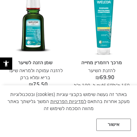
פתח 
מרכך רוזמרין מחייה
שמן הזנה לשיער
להזנת השיער
להזנה עמוקה ולמראה שיער
₪
69.90
בריא ומלא ברק
₪
75.50
|
150 מ"ל
₪46.60 ל- 100 מ"ל
|
50 מ"ל
₪151.00 ל- 100 מ"ל
באתר זה נעשה שימוש בקבצי עוגיות (cookies) ובטכנולוגיות
(4)
★
★
★
★
★
מעקב אחרות בהתאם
למדיניות הפרטיות
המשך גלישתך באתר
(2)
★
★
★
★
★
מהווה הסכמה לשימוש זה
אישור