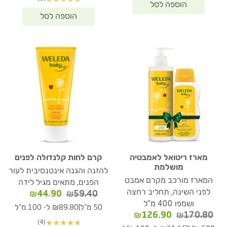
45.90.
₪200.40.
מארז ריטואל לאמבטיה
קרם לחות קלנדולה לפנים
מושלמת
להזנה והגנה אינטנסיבית לעור
המארז מורכב מקרם אמבט
הפנים, מתאים מגיל לידה
לפני השינה, תחליב רחצה
המחיר
המחיר
₪
44.90
₪
59.40
ושמפו 400 מ"ל
המקורי
הנוכחי
|
50 מ"ל
₪89.80 ל- 100 מ"ל
המחיר
המחיר
היה:
הוא:
₪
126.90
₪
170.80
(4)
★
★
★
★
★
המקורי
הנוכחי
₪59.40.
₪44.90.