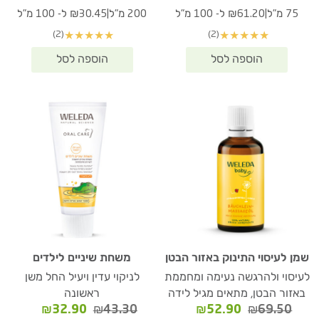
המקורי
הנוכחי
המקורי
הנוכחי
|
|
75 מ"ל
₪61.20 ל- 100 מ"ל
200 מ"ל
₪30.45 ל- 100 מ"ל
היה:
הוא:
היה:
הוא:
(2)
(2)
★
★
★
★
★
★
★
★
★
★
₪60.90.
₪80.60.
₪45.90.
₪60.40.
שמן לעיסוי התינוק באזור הבטן
משחת שיניים לילדים
לעיסוי ולהרגשה נעימה ומחממת
לניקוי עדין ויעיל החל משן
באזור הבטן, מתאים מגיל לידה
ראשונה
המחיר
המחיר
המחיר
המחיר
₪
32.90
₪
43.30
₪
52.90
₪
69.50