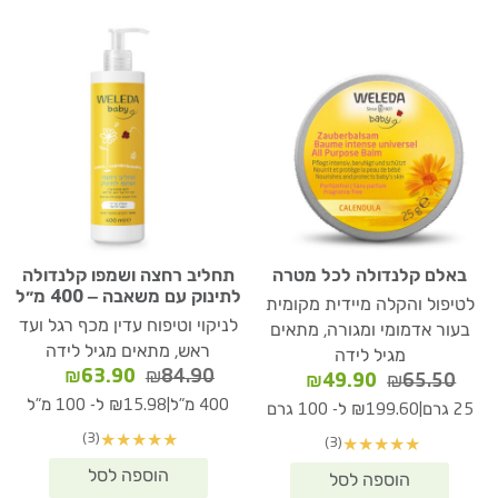
באלם קלנדולה לכל מטרה
תחליב רחצה ושמפו קלנדולה
לתינוק עם משאבה – 400 מ״ל
לטיפול והקלה מיידית מקומית
לניקוי וטיפוח עדין מכף רגל ועד
בעור אדמומי ומגורה, מתאים
ראש, מתאים מגיל לידה
מגיל לידה
המחיר
המחיר
₪
63.90
₪
84.90
המחיר
המחיר
₪
49.90
₪
65.50
המקורי
הנוכחי
המקורי
הנוכחי
|
400 מ"ל
₪15.98 ל- 100 מ"ל
|
25 גרם
₪199.60 ל- 100 גרם
היה:
הוא:
היה:
הוא:
(3)
★
★
★
★
★
(3)
★
★
★
★
★
₪63.90.
₪84.90.
₪49.90.
₪65.50.