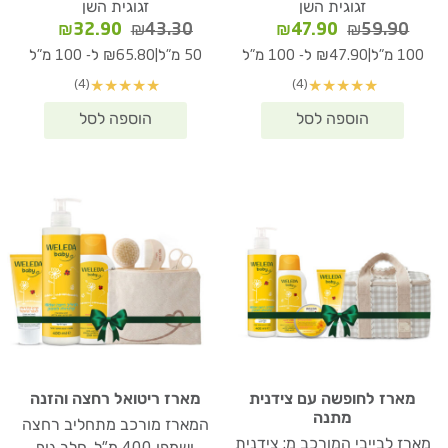
זגוגית השן
זגוגית השן
המחיר
המחיר
המחיר
המחיר
₪
32.90
₪
43.30
₪
47.90
₪
59.90
המקורי
הנוכחי
המקורי
הנוכחי
|
|
100 מ"ל
₪47.90 ל- 100 מ"ל
50 מ"ל
₪65.80 ל- 100 מ"ל
היה:
הוא:
היה:
הוא:
(4)
(4)
★
★
★
★
★
★
★
★
★
★
₪32.90.
₪43.30.
₪47.90.
₪59.90.
מארז לחופשה עם צידנית
מארז ריטואל רחצה והזנה
מתנה
המארז מורכב מתחליב רחצה
מארז לבייבי המורכב מ: צידנית