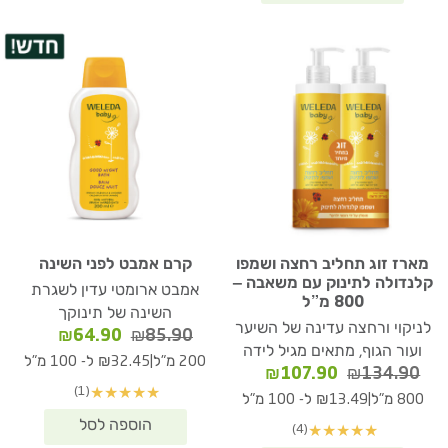
מארז זוג תחליב רחצה ושמפו
קרם אמבט לפני השינה
קלנדולה לתינוק עם משאבה –
אמבט ארומטי עדין לשגרת
800 מ”ל
השינה של תינוקך
לניקוי ורחצה עדינה של השיער
המחיר
המחיר
₪
64.90
₪
85.90
ועור הגוף, מתאים מגיל לידה
המקורי
הנוכחי
|
200 מ"ל
₪32.45 ל- 100 מ"ל
המחיר
המחיר
₪
107.90
₪
134.90
היה:
הוא:
(1)
★
★
★
★
★
המקורי
הנוכחי
₪64.90.
₪85.90.
|
800 מ"ל
₪13.49 ל- 100 מ"ל
היה:
הוא:
(4)
★
★
★
★
★
₪107.90.
₪134.90.