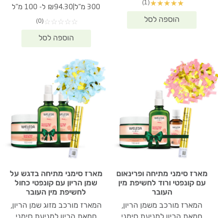
(1)
★
★
★
★
★
המקורי
הנוכחי
₪358.90.
₪502.00.
|
300 מ"ל
₪94.30 ל- 100 מ"ל
היה:
הוא:
(0)
☆
☆
☆
☆
☆
82.90.
₪392.10.
מארז סימני מתיחה ופרינאום
מארז סימני מתיחה בדגש על
עם קונפטי ורוד לחשיפת מין
שמן הריון עם קונפטי כחול
העובר
לחשיפת מין העובר
המארז מורכב משמן הריון,
המארז מורכב מזוג שמן הריון,
חמאת הריון למניעת סימני
חמאת הריון למניעת סימני