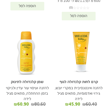
|
600 מ"ל
₪21.15 ל- 100 מ"ל
היה:
הוא:
(0)
☆
☆
☆
☆
☆
₪126.90.
₪170.80.
קרם לחות קלנדולה לגוף
שמן קלנדולה לתינוק
להזנה אינטנסיבית במקרי יובש,
להזנה ועיסוי עור עדין ולניקוי
גירוי ואדמומיות, מתאים מגיל
בזמן ההחתלה, מתאים מגיל
לידה
לידה
המחיר
המחיר
המחיר
המחיר
₪
60.90
₪
80.60
₪
45.90
₪
60.40