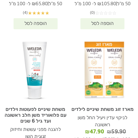
המקורי
הנוכחי
המקורי
הנוכחי
|
|
50 מ"ל
₪105.80 ל- 100 מ"ל
50 מ"ל
₪65.80 ל- 100 מ"ל
היה:
הוא:
היה:
הוא:
(4)
(0)
★
★
★
★
★
☆
☆
☆
☆
☆
₪32.90.
₪43.30.
₪52.90.
₪69.50.
מארז זוג משחת שיניים לילדים
משחת שיניים לפעוטות וילדים
עם פלואוריד משן חלב ראשונה
לניקוי עדין ויעיל החל משן
ועד גיל 6 שנים
ראשונה
להגנה מפני עששת וחיזוק
המחיר
המחיר
₪
47.90
₪
59.90
זגוגית השן