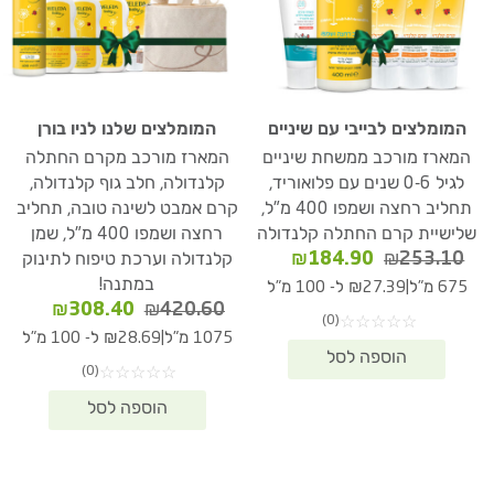
המומלצים לבייבי עם שיניים
המומלצים שלנו לניו בורן
המארז מורכב ממשחת שיניים
המארז מורכב מקרם החתלה
לגיל 0-6 שנים עם פלואוריד,
קלנדולה, חלב גוף קלנדולה,
תחליב רחצה ושמפו 400 מ"ל,
קרם אמבט לשינה טובה, תחליב
שלישיית קרם החתלה קלנדולה
רחצה ושמפו 400 מ"ל, שמן
המחיר
המחיר
₪
184.90
₪
253.10
קלנדולה וערכת טיפוח לתינוק
המקורי
הנוכחי
במתנה!
|
675 מ"ל
₪27.39 ל- 100 מ"ל
היה:
הוא:
המחיר
המחיר
₪
308.40
₪
420.60
(0)
☆
☆
☆
☆
☆
₪184.90.
₪253.10.
המקורי
הנוכחי
|
1075 מ"ל
₪28.69 ל- 100 מ"ל
היה:
הוא:
(0)
☆
☆
☆
☆
☆
08.40.
₪420.60.