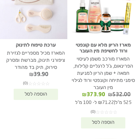
מארז הריון מלא עם קונפטי
ערכת טיפוח לתינוק
ורוד לחשיפת מין העובר
המארז מכיל מספריים לגזירת
המארז מורכב משמן לעיסוי
ציפורני תינוק, מברשת ומסרק
הפרינאום, ג'ל לרגליים קלילות,
סירוק, תיק בד מהודר
חמאה + שמן הריון למניעת
₪
39.90
סימני מתיחה וקונפטי ורוד לגילוי
(0)
☆
☆
☆
☆
☆
מין העובר
המחיר
המחיר
₪
373.90
₪
532.00
המקורי
הנוכחי
|
525 מ"ל
₪71.22 ל- 100 מ"ל
היה:
הוא:
(0)
☆
☆
☆
☆
☆
₪373.90.
₪532.00.