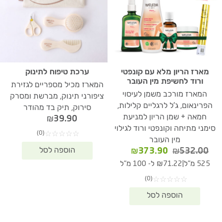
מארז הריון מלא עם קונפטי
ערכת טיפוח לתינוק
ורוד לחשיפת מין העובר
המארז מכיל מספריים לגזירת
המארז מורכב משמן לעיסוי
ציפורני תינוק, מברשת ומסרק
הפרינאום, ג'ל לרגליים קלילות,
סירוק, תיק בד מהודר
חמאה + שמן הריון למניעת
₪
39.90
סימני מתיחה וקונפטי ורוד לגילוי
(0)
☆
☆
☆
☆
☆
מין העובר
המחיר
המחיר
₪
373.90
₪
532.00
המקורי
הנוכחי
|
525 מ"ל
₪71.22 ל- 100 מ"ל
היה:
הוא:
(0)
☆
☆
☆
☆
☆
₪373.90.
₪532.00.