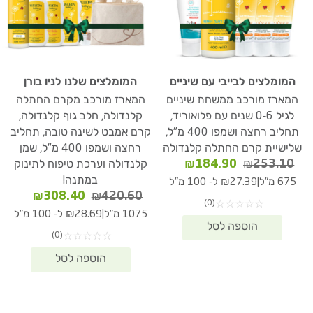
המומלצים לבייבי עם שיניים
המומלצים שלנו לניו בורן
המארז מורכב ממשחת שיניים
המארז מורכב מקרם החתלה
לגיל 0-6 שנים עם פלואוריד,
קלנדולה, חלב גוף קלנדולה,
תחליב רחצה ושמפו 400 מ"ל,
קרם אמבט לשינה טובה, תחליב
שלישיית קרם החתלה קלנדולה
רחצה ושמפו 400 מ"ל, שמן
המחיר
המחיר
₪
184.90
₪
253.10
קלנדולה וערכת טיפוח לתינוק
המקורי
הנוכחי
במתנה!
|
675 מ"ל
₪27.39 ל- 100 מ"ל
היה:
הוא:
המחיר
המחיר
₪
308.40
₪
420.60
(0)
☆
☆
☆
☆
☆
₪184.90.
₪253.10.
המקורי
הנוכחי
|
1075 מ"ל
₪28.69 ל- 100 מ"ל
היה:
הוא:
(0)
☆
☆
☆
☆
☆
08.40.
₪420.60.