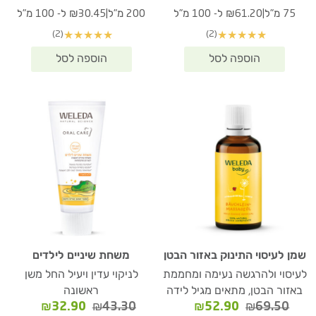
המקורי
הנוכחי
המקורי
הנוכחי
|
|
75 מ"ל
₪61.20 ל- 100 מ"ל
200 מ"ל
₪30.45 ל- 100 מ"ל
היה:
הוא:
היה:
הוא:
(2)
(2)
★
★
★
★
★
★
★
★
★
★
₪60.90.
₪80.60.
₪45.90.
₪60.40.
שמן לעיסוי התינוק באזור הבטן
משחת שיניים לילדים
לעיסוי ולהרגשה נעימה ומחממת
לניקוי עדין ויעיל החל משן
באזור הבטן, מתאים מגיל לידה
ראשונה
המחיר
המחיר
המחיר
המחיר
₪
32.90
₪
43.30
₪
52.90
₪
69.50