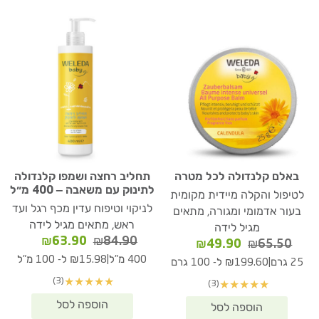
באלם קלנדולה לכל מטרה
תחליב רחצה ושמפו קלנדולה
לתינוק עם משאבה – 400 מ״ל
לטיפול והקלה מיידית מקומית
לניקוי וטיפוח עדין מכף רגל ועד
בעור אדמומי ומגורה, מתאים
ראש, מתאים מגיל לידה
מגיל לידה
המחיר
המחיר
₪
63.90
₪
84.90
המחיר
המחיר
₪
49.90
₪
65.50
המקורי
הנוכחי
המקורי
הנוכחי
|
400 מ"ל
₪15.98 ל- 100 מ"ל
|
25 גרם
₪199.60 ל- 100 גרם
היה:
הוא:
היה:
הוא:
(3)
★
★
★
★
★
(3)
★
★
★
★
★
₪63.90.
₪84.90.
₪49.90.
₪65.50.