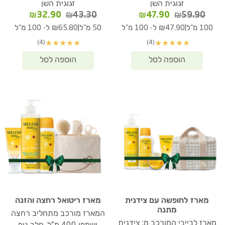
זגוגית השן
זגוגית השן
המחיר
המחיר
המחיר
המחיר
₪
32.90
₪
43.30
₪
47.90
₪
59.90
המקורי
הנוכחי
המקורי
הנוכחי
|
|
100 מ"ל
₪47.90 ל- 100 מ"ל
50 מ"ל
₪65.80 ל- 100 מ"ל
היה:
הוא:
היה:
הוא:
(4)
(4)
★
★
★
★
★
★
★
★
★
★
₪32.90.
₪43.30.
₪47.90.
₪59.90.
מארז לחופשה עם צידנית
מארז ריטואל רחצה והזנה
מתנה
המארז מורכב מתחליב רחצה
מארז לבייבי המורכב מ: צידנית