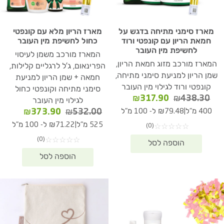
מארז סימני מתיחה בדגש על
מארז הריון מלא עם קונפטי
חמאת הריון עם קונפטי ורוד
כחול לחשיפת מין העובר
לחשיפת מין העובר
המארז מורכב משמן לעיסוי
המארז מורכב מזוג חמאת הריון,
הפרינאום, ג'ל לרגליים קלילות,
שמן הריון למניעת סימני מתיחה,
חמאה + שמן הריון למניעת
קונפטי ורוד לגילוי מין העובר
סימני מתיחה וקונפטי כחול
המחיר
המחיר
₪
317.90
₪
438.30
לגילוי מין העובר
המקורי
הנוכחי
המחיר
המחיר
|
₪
373.90
₪
532.00
400 מ"ל
₪79.48 ל- 100 מ"ל
היה:
הוא:
המקורי
הנוכחי
|
525 מ"ל
₪71.22 ל- 100 מ"ל
(0)
☆
☆
☆
☆
☆
₪317.90.
₪438.30.
היה:
הוא:
(0)
☆
☆
☆
☆
☆
73.90.
₪532.00.