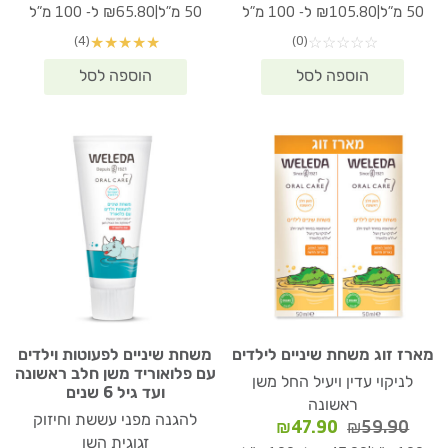
המקורי
הנוכחי
המקורי
הנוכחי
|
|
50 מ"ל
₪105.80 ל- 100 מ"ל
50 מ"ל
₪65.80 ל- 100 מ"ל
היה:
הוא:
היה:
הוא:
(4)
(0)
★
★
★
★
★
☆
☆
☆
☆
☆
₪32.90.
₪43.30.
₪52.90.
₪69.50.
מארז זוג משחת שיניים לילדים
משחת שיניים לפעוטות וילדים
עם פלואוריד משן חלב ראשונה
לניקוי עדין ויעיל החל משן
ועד גיל 6 שנים
ראשונה
להגנה מפני עששת וחיזוק
המחיר
המחיר
₪
47.90
₪
59.90
זגוגית השן