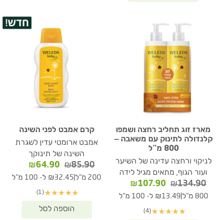
מארז זוג תחליב רחצה ושמפו
קרם אמבט לפני השינה
קלנדולה לתינוק עם משאבה –
אמבט ארומטי עדין לשגרת
800 מ”ל
השינה של תינוקך
לניקוי ורחצה עדינה של השיער
המחיר
המחיר
₪
64.90
₪
85.90
ועור הגוף, מתאים מגיל לידה
המקורי
הנוכחי
|
200 מ"ל
₪32.45 ל- 100 מ"ל
המחיר
המחיר
₪
107.90
₪
134.90
היה:
הוא:
(1)
★
★
★
★
★
המקורי
הנוכחי
₪64.90.
₪85.90.
|
800 מ"ל
₪13.49 ל- 100 מ"ל
היה:
הוא:
(4)
★
★
★
★
★
₪107.90.
₪134.90.