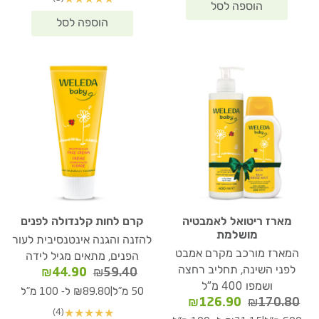
45.90.
₪200.40.
מארז ריטואל לאמבטיה
קרם לחות קלנדולה לפנים
מושלמת
להזנה והגנה אינטנסיבית לעור
המארז מורכב מקרם אמבט
הפנים, מתאים מגיל לידה
לפני השינה, תחליב רחצה
המחיר
המחיר
₪
44.90
₪
59.40
ושמפו 400 מ"ל
המקורי
הנוכחי
|
50 מ"ל
₪89.80 ל- 100 מ"ל
המחיר
המחיר
היה:
הוא:
₪
126.90
₪
170.80
(4)
★
★
★
★
★
המקורי
הנוכחי
₪59.40.
₪44.90.