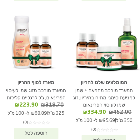
המומלצים שלנו להריון
מארז לסוף ההריון
המארז מורכב מחמאה + שמן
המארז מורכב מזוג שמן לעיסוי
למניעת סימני מתיח בהיריון, זוג
הפרינאום, ג'ל לרגליים קלילות
המחיר
המחיר
₪
223.90
₪
319.70
שמן לעיסוי הפרינאום
המקורי
הנוכחי
המחיר
המחיר
₪
334.90
₪
452.00
|
325 מ"ל
₪68.89 ל- 100 מ"ל
היה:
הוא:
המקורי
הנוכחי
|
350 מ"ל
₪95.69 ל- 100 מ"ל
(0)
☆
☆
☆
☆
☆
23.90.
₪319.70.
היה:
הוא:
(0)
☆
☆
☆
☆
☆
₪334.90.
₪452.00.