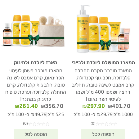
המארז המושלם ליולדת ולבייבי
מארז ליולדת ולתינוק
המארז מורכב מקרם החתלה
המארז מורכב משמן לעיסוי
קלנדולה, חלב גוף קלנדולה,
הפרינאום, קרם אמבט לשינה
קרם אמבט לשינה טובה, תחליב
טובה, חלב גוף קלנדולה, קרם
רחצה ושמפו 400 מ"ל ושמן
החתלה קלנדולה וערכת טיפוח
לעיסוי הפרינאום !
לתינוק במתנה!
המחיר
המחיר
המחיר
המחיר
₪
261.40
₪
356.70
₪
297.90
₪
401.70
המקורי
הנוכחי
המקורי
הנוכחי
|
|
1000 מ"ל
₪29.79 ל- 100 מ"ל
525 מ"ל
₪49.79 ל- 100 מ"ל
היה:
הוא:
היה:
הוא:
(0)
(0)
☆
☆
☆
☆
☆
☆
☆
☆
☆
☆
61.40.
₪356.70.
₪297.90.
₪401.70.