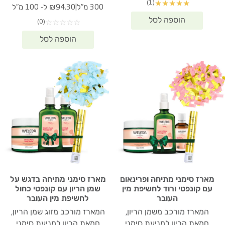
(1)
★
★
★
★
★
המקורי
הנוכחי
₪358.90.
₪502.00.
|
300 מ"ל
₪94.30 ל- 100 מ"ל
היה:
הוא:
(0)
☆
☆
☆
☆
☆
82.90.
₪392.10.
מארז סימני מתיחה ופרינאום
מארז סימני מתיחה בדגש על
עם קונפטי ורוד לחשיפת מין
שמן הריון עם קונפטי כחול
העובר
לחשיפת מין העובר
המארז מורכב משמן הריון,
המארז מורכב מזוג שמן הריון,
חמאת הריון למניעת סימני
חמאת הריון למניעת סימני