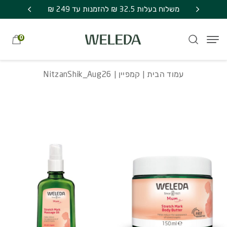
חזרה למעלה
Skip to Conten
משלוח חינם בקניה מעל 249 ₪ | אספקה עד 7
NitzanShik_Aug26
משלוח בעלות 32.5 ₪ להזמנות עד 249 ₪
מתנה סוד
0
עמוד הבית
|
קמפיין
| NitzanShik_Aug26