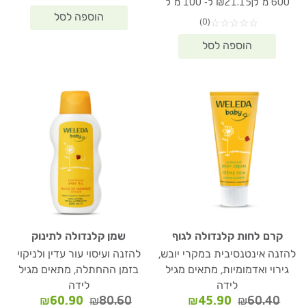
|
600 מ"ל
₪21.15 ל- 100 מ"ל
היה:
הוא:
(0)
☆
☆
☆
☆
☆
₪126.90.
₪170.80.
קרם לחות קלנדולה לגוף
שמן קלנדולה לתינוק
להזנה אינטנסיבית במקרי יובש,
להזנה ועיסוי עור עדין ולניקוי
גירוי ואדמומיות, מתאים מגיל
בזמן ההחתלה, מתאים מגיל
לידה
לידה
המחיר
המחיר
המחיר
המחיר
₪
60.90
₪
80.60
₪
45.90
₪
60.40