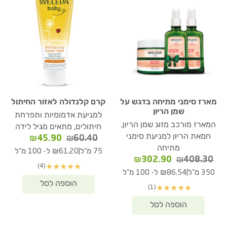
מארז סימני מתיחה בדגש על
קרם קלנדולה לאזור החיתול
שמן הריון
למניעת אדמומיות ותפרחת
המארז מורכב מזוג שמן הריון,
חיתולים, מתאים מגיל לידה
חמאת הריון למניעת סימני
המחיר
המחיר
₪
45.90
₪
60.40
מתיחה
המקורי
הנוכחי
|
75 מ"ל
₪61.20 ל- 100 מ"ל
המחיר
המחיר
היה:
הוא:
₪
302.90
₪
408.30
(4)
★
★
★
★
★
המקורי
הנוכחי
₪60.40.
₪45.90.
|
350 מ"ל
₪86.54 ל- 100 מ"ל
היה:
הוא:
(1)
★
★
★
★
★
₪302.90.
₪408.30.