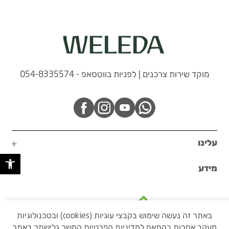
מוקד שירות צרכנים | לפניות בווטסאפ - 054-8335574
עלינו
פתח 
מידע
באתר זה נעשה שימוש בקבצי עוגיות (cookies) ובטכנולוגיות
מעקב אחרות בהתאם
למדיניות הפרטיות
המשך גלישתך באתר