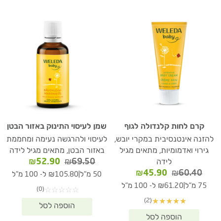
קרם לחות קלנדולה לגוף
שמן לעיסוי התינוק באזור הבטן
להזנה אינטנסיבית במקרי יובש,
לעיסוי ולהרגשה נעימה ומחממת
גירוי ואדמומיות, מתאים מגיל
באזור הבטן, מתאים מגיל לידה
המחיר
המחיר
₪
52.90
₪
69.50
לידה
המקורי
הנוכחי
המחיר
המחיר
₪
45.90
₪
60.40
|
50 מ"ל
₪105.80 ל- 100 מ"ל
היה:
הוא:
המקורי
הנוכחי
|
75 מ"ל
₪61.20 ל- 100 מ"ל
(0)
☆
☆
☆
☆
☆
₪52.90.
₪69.50.
היה:
הוא:
(2)
★
★
★
★
★
₪45.90.
₪60.40.