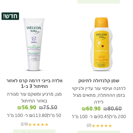
שמן קלנדולה לתינוק
וולדה בייבי דרמה קרם לאזור
החיתול 3 ב-1
להזנה ועיסוי עור עדין ולניקוי
מגן, מרגיע ומשקם עור מגורה
בזמן ההחתלה, מתאים מגיל
באזור החיתול
לידה
המחיר
המחיר
₪
56.90
₪
75.50
המחיר
המחיר
₪
60.90
₪
80.60
המקורי
הנוכחי
המקורי
הנוכחי
|
50 מ"ל
₪113.80 ל- 100 מ"ל
|
200 מ"ל
₪30.45 ל- 100 מ"ל
היה:
הוא:
היה:
הוא:
(10)
★
★
★
★
★
(2)
★
★
★
★
★
₪56.90.
₪75.50.
₪60.90.
₪80.60.