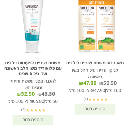
מארז זוג משחת שיניים לילדים
משחת שיניים לפעוטות וילדים
עם פלואוריד משן חלב ראשונה
לניקוי עדין ויעיל החל משן
ועד גיל 6 שנים
ראשונה
להגנה מפני עששת וחיזוק
המחיר
המחיר
₪
47.90
₪
59.90
זגוגית השן
המקורי
הנוכחי
|
100 מ"ל
₪47.90 ל- 100 מ"ל
המחיר
המחיר
₪
32.90
₪
43.30
היה:
הוא:
(4)
★
★
★
★
★
המקורי
הנוכחי
₪47.90.
₪59.90.
|
50 מ"ל
₪65.80 ל- 100 מ"ל
היה:
הוא:
(4)
★
★
★
★
★
₪32.90.
₪43.30.