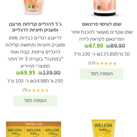
שמן לעיסוי פרינאום
ג’ל לרגליים קלילות מרענן
ומעניק חיוניות לרגליים
שמן שקדים מועשר להכנת אזור
לריענון רגליים כבדות, מאזן
הפרינאום לקראת לידה
ומעניק חיוניות ותחושת קלילות
המחיר
המחיר
₪
67.90
₪
89.90
המקורי
הנוכחי
לרגליים עייפות. קבלו אותי
|
50 מ"ל
₪135.80 ל- 100 מ"ל
היה:
הוא:
*במתנה* בקניית 3 יח' ויותר
(10)
★
★
★
★
★
₪67.90.
₪89.90.
ממוצרי ההיריון
המחיר
המחיר
₪
69.95
₪
139.90
המקורי
הנוכחי
|
200 מ"ל
₪34.98 ל- 100 מ"ל
היה:
הוא:
(5)
★
★
★
★
★
₪69.95.
₪139.90.