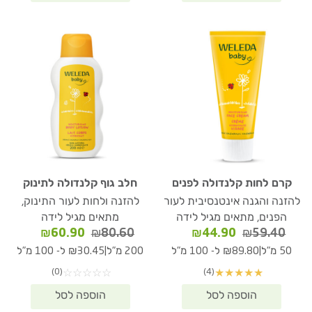
קרם לחות קלנדולה לפנים
חלב גוף קלנדולה לתינוק
להזנה והגנה אינטנסיבית לעור
להזנה ולחות לעור התינוק,
הפנים, מתאים מגיל לידה
מתאים מגיל לידה
המחיר
המחיר
המחיר
המחיר
₪
60.90
₪
80.60
₪
44.90
₪
59.40
המקורי
הנוכחי
המקורי
הנוכחי
|
|
50 מ"ל
₪89.80 ל- 100 מ"ל
200 מ"ל
₪30.45 ל- 100 מ"ל
היה:
הוא:
היה:
הוא:
(0)
(4)
☆
☆
☆
☆
☆
★
★
★
★
★
₪60.90.
₪80.60.
₪44.90.
₪59.40.