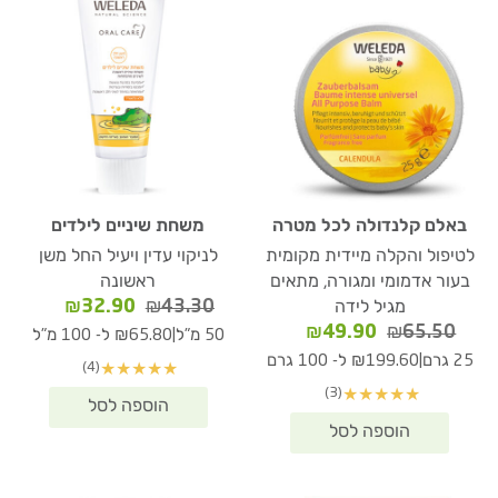
באלם קלנדולה לכל מטרה
משחת שיניים לילדים
לטיפול והקלה מיידית מקומית
לניקוי עדין ויעיל החל משן
בעור אדמומי ומגורה, מתאים
ראשונה
המחיר
המחיר
₪
32.90
₪
43.30
מגיל לידה
המקורי
הנוכחי
המחיר
המחיר
₪
49.90
₪
65.50
|
50 מ"ל
₪65.80 ל- 100 מ"ל
היה:
הוא:
המקורי
הנוכחי
|
25 גרם
₪199.60 ל- 100 גרם
(4)
★
★
★
★
★
₪32.90.
₪43.30.
היה:
הוא:
(3)
★
★
★
★
★
₪49.90.
₪65.50.