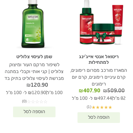
ריטואל אנטי אייג’ינג
שמן לעיסוי צלוליט
למתחילות
לשיפור מרקם העור ומיצוק
המארז מורכב מסרום רימונים,
צלוליט | קני אותי וקבלי במתנה
קרם עיניים רימונים, קרם יום
מברשת לעיסוי צלוליט בתיק בד
רימונים
₪
120.90
המחיר
המחיר
₪
407.90
₪
509.00
|
100 מ"ל
₪120.90 ל- 100 מ"ל
המקורי
הנוכחי
|
82 מ"ל
₪497.44 ל- 100 מ"ל
(0)
☆
☆
☆
☆
☆
היה:
הוא:
(1)
★
★
★
★
★
₪407.90.
₪509.00.