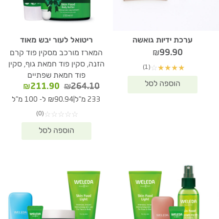
ערכת ידיות גואשה
ריטואל לעור יבש מאוד
₪
99.90
המארז מורכב מסקין פוד קרם
הזנה, סקין פוד חמאת גוף, סקין
(1)
☆
★
★
★
★
פוד חמאת שפתיים
המחיר
המחיר
₪
211.90
₪
264.10
המקורי
הנוכחי
|
233 מ"ל
₪90.94 ל- 100 מ"ל
היה:
הוא:
(0)
☆
☆
☆
☆
☆
11.90.
₪264.10.