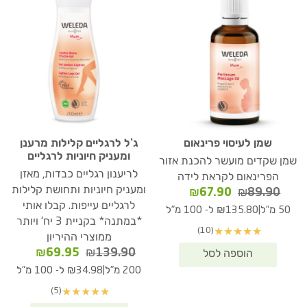
שמן לעיסוי פרינאום
ג’ל לרגליים קלילות מרענן
ומעניק חיוניות לרגליים
שמן שקדים מועשר להכנת אזור
לריענון רגליים כבדות, מאזן
הפרינאום לקראת לידה
ומעניק חיוניות ותחושת קלילות
המחיר
המחיר
₪
67.90
₪
89.90
המקורי
הנוכחי
לרגליים עייפות. קבלו אותי
|
50 מ"ל
₪135.80 ל- 100 מ"ל
היה:
הוא:
*במתנה* בקניית 3 יח' ויותר
(10)
★
★
★
★
★
₪67.90.
₪89.90.
ממוצרי ההיריון
המחיר
המחיר
₪
69.95
₪
139.90
המקורי
הנוכחי
|
200 מ"ל
₪34.98 ל- 100 מ"ל
היה:
הוא:
(5)
★
★
★
★
★
₪69.95.
₪139.90.