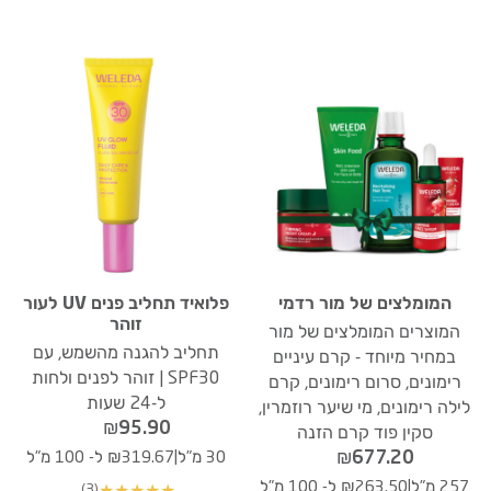
המומלצים של מור רדמי
פלואיד תחליב פנים UV לעור
זוהר
המוצרים המומלצים של מור
תחליב להגנה מהשמש, עם
במחיר מיוחד - קרם עיניים
SPF30 | זוהר לפנים ולחות
רימונים, סרום רימונים, קרם
ל-24 שעות
לילה רימונים, מי שיער רוזמרין,
₪
95.90
סקין פוד קרם הזנה
|
₪
677.20
30 מ"ל
₪319.67 ל- 100 מ"ל
|
257 מ"ל
₪263.50 ל- 100 מ"ל
(3)