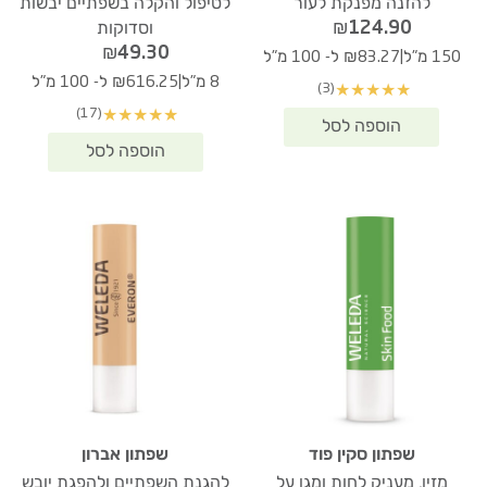
להזנה מפנקת לעור
לטיפול והקלה בשפתיים יבשות
₪
124.90
וסדוקות
₪
49.30
|
150 מ"ל
₪83.27 ל- 100 מ"ל
|
8 מ"ל
₪616.25 ל- 100 מ"ל
(3)
★
★
★
★
★
(17)
★
★
★
★
★
שפתון סקין פוד
שפתון אברון
מזין, מעניק לחות ומגן על
להגנת השפתיים ולהפגת יובש