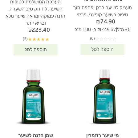
הערכה המושלמת לטיפוח
מעניק לשיער ברק יפהפה תוך
השיער, לחיזוק סיב השערה,
טיפול בשיער קופצני, פריזי
הזנה עמוקה ומראה שיער מלא
₪
74.90
ובריא יותר
|
₪
223.40
30 מ"ל
₪249.67 ל- 100 מ"ל
(0)
(3)
☆
☆
☆
☆
☆
★
★
★
★
★
מי שיער רוזמרין
שמן הזנה לשיער