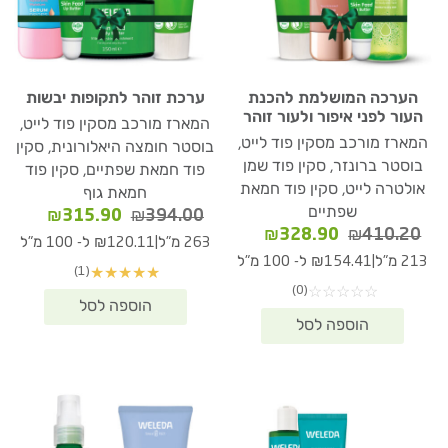
הערכה המושלמת להכנת
ערכת זוהר לתקופות יבשות
העור לפני איפור ולעור זוהר
המארז מורכב מסקין פוד לייט,
המארז מורכב מסקין פוד לייט,
בוסטר חומצה היאלורונית, סקין
בוסטר ברונזר, סקין פוד שמן
פוד חמאת שפתיים, סקין פוד
אולטרה לייט, סקין פוד חמאת
חמאת גוף
שפתיים
המחיר
המחיר
₪
315.90
₪
394.00
המחיר
המחיר
₪
328.90
₪
410.20
המקורי
הנוכחי
|
263 מ"ל
₪120.11 ל- 100 מ"ל
המקורי
הנוכחי
היה:
הוא:
|
213 מ"ל
₪154.41 ל- 100 מ"ל
(1)
★
★
★
★
★
היה:
הוא:
15.90.
₪394.00.
(0)
☆
☆
☆
☆
☆
₪328.90.
₪410.20.