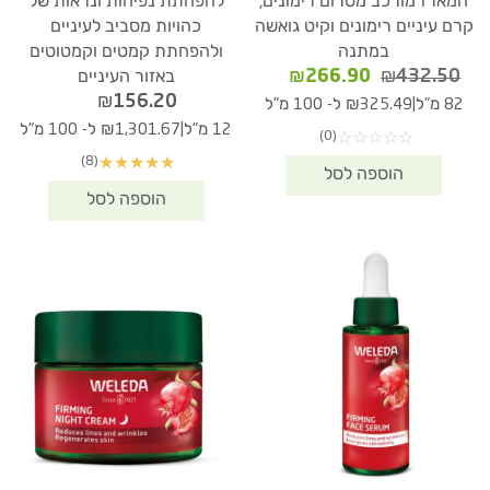
המארז מורכב מסרום רימונים,
להפחתת נפיחות ונראות של
קרם עיניים רימונים וקיט גואשה
כהויות מסביב לעיניים
במתנה
ולהפחתת קמטים וקמטוטים
המחיר
המחיר
₪
266.90
₪
432.50
באזור העיניים
המקורי
הנוכחי
₪
156.20
|
82 מ"ל
₪325.49 ל- 100 מ"ל
היה:
הוא:
|
12 מ"ל
₪1,301.67 ל- 100 מ"ל
(0)
☆
☆
☆
☆
☆
₪266.90.
₪432.50.
(8)
★
★
★
★
★