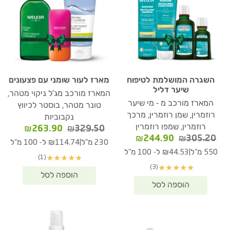
השגרה המושלמת לטיפוח
מארז לעור שומני עם פצעונים
שיער דליל
המארז מורכב מג'ל ניקוי מטהר,
המארז מורכב מ - מי שיער
טונר מטהר, בוסטר לכיווץ
רוזמרין, שמן רוזמרין, מרכך
נקבוביות
רוזמרין, שמפו רוזמרין
המחיר
המחיר
₪
263.90
₪
329.50
המחיר
המחיר
₪
244.90
₪
305.20
המקורי
הנוכחי
|
230 מ"ל
₪114.74 ל- 100 מ"ל
המקורי
הנוכחי
היה:
הוא:
|
550 מ"ל
₪44.53 ל- 100 מ"ל
(1)
★
★
★
★
★
היה:
הוא:
63.90.
₪329.50.
(3)
★
★
★
★
★
₪244.90.
₪305.20.