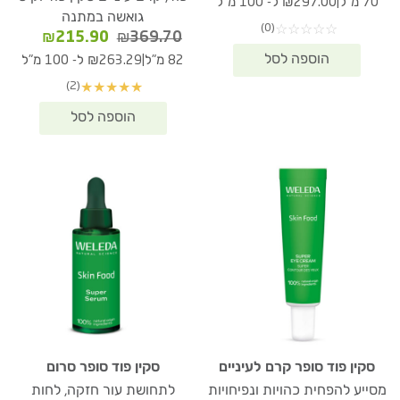
|
70 מ"ל
₪297.00 ל- 100 מ"ל
היה:
הוא:
גואשה במתנה
(0)
☆
☆
☆
☆
☆
₪207.90.
₪309.80.
המחיר
המחיר
₪
215.90
₪
369.70
המקורי
הנוכחי
|
82 מ"ל
₪263.29 ל- 100 מ"ל
היה:
הוא:
(2)
★
★
★
★
★
15.90.
₪369.70.
סקין פוד סופר קרם לעיניים
סקין פוד סופר סרום
מסייע להפחית כהויות ונפיחויות
לתחושת עור חזקה, לחות