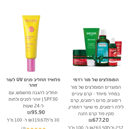
המומלצים של מור רדמי
פלואיד תחליב פנים UV לעור
זוהר
המוצרים המומלצים של מור
תחליב להגנה מהשמש, עם
במחיר מיוחד - קרם עיניים
SPF30 | זוהר לפנים ולחות
רימונים, סרום רימונים, קרם
ל-24 שעות
לילה רימונים, מי שיער רוזמרין,
₪
95.90
סקין פוד קרם הזנה
|
₪
677.20
30 מ"ל
₪319.67 ל- 100 מ"ל
|
257 מ"ל
₪263.50 ל- 100 מ"ל
(3)