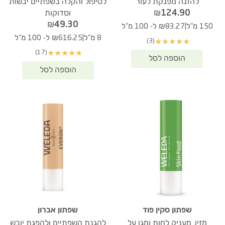
להזנה מפנקת לעור
לטיפול והקלה בשפתיים יבשות
₪
124.90
וסדוקות
₪
49.30
|
150 מ"ל
₪83.27 ל- 100 מ"ל
|
8 מ"ל
₪616.25 ל- 100 מ"ל
(3)
★
★
★
★
★
(17)
★
★
★
★
★
שפתון סקין פוד
שפתון אברון
מזין, מעניק לחות ומגן על
להגנת השפתיים ולהפגת יובש