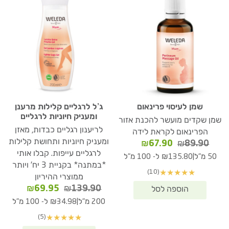
שמן לעיסוי פרינאום
ג’ל לרגליים קלילות מרענן
ומעניק חיוניות לרגליים
שמן שקדים מועשר להכנת אזור
לריענון רגליים כבדות, מאזן
הפרינאום לקראת לידה
ומעניק חיוניות ותחושת קלילות
המחיר
המחיר
₪
67.90
₪
89.90
המקורי
הנוכחי
לרגליים עייפות. קבלו אותי
|
50 מ"ל
₪135.80 ל- 100 מ"ל
היה:
הוא:
*במתנה* בקניית 3 יח' ויותר
(10)
★
★
★
★
★
₪67.90.
₪89.90.
ממוצרי ההיריון
המחיר
המחיר
₪
69.95
₪
139.90
המקורי
הנוכחי
|
200 מ"ל
₪34.98 ל- 100 מ"ל
היה:
הוא:
(5)
★
★
★
★
★
₪69.95.
₪139.90.