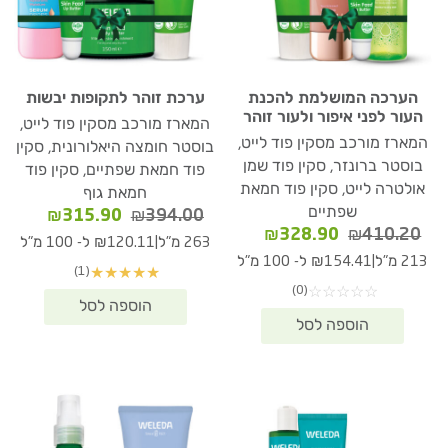
הערכה המושלמת להכנת
ערכת זוהר לתקופות יבשות
העור לפני איפור ולעור זוהר
המארז מורכב מסקין פוד לייט,
המארז מורכב מסקין פוד לייט,
בוסטר חומצה היאלורונית, סקין
בוסטר ברונזר, סקין פוד שמן
פוד חמאת שפתיים, סקין פוד
אולטרה לייט, סקין פוד חמאת
חמאת גוף
שפתיים
המחיר
המחיר
₪
315.90
₪
394.00
המחיר
המחיר
₪
328.90
₪
410.20
המקורי
הנוכחי
|
263 מ"ל
₪120.11 ל- 100 מ"ל
המקורי
הנוכחי
היה:
הוא:
|
213 מ"ל
₪154.41 ל- 100 מ"ל
(1)
★
★
★
★
★
היה:
הוא:
15.90.
₪394.00.
(0)
☆
☆
☆
☆
☆
₪328.90.
₪410.20.