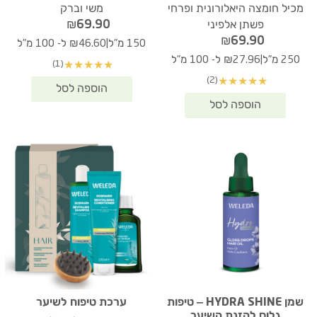
מכיל חומצה היאלורונית ופרחי
משי וברק
₪
69.90
פשתן אלפיני
₪
69.90
|
150 מ"ל
₪46.60 ל- 100 מ"ל
|
250 מ"ל
₪27.96 ל- 100 מ"ל
(1)
★
★
★
★
★
(2)
★
★
★
★
★
שמן HYDRA SHINE – טיפות
ערכת טיפוח לשיער
גלוס להזנת השיער