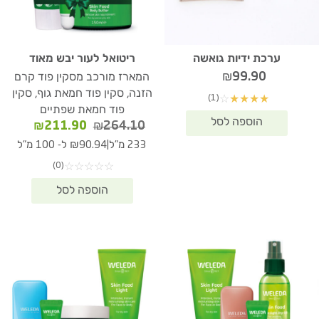
ערכת ידיות גואשה
ריטואל לעור יבש מאוד
₪
99.90
המארז מורכב מסקין פוד קרם
הזנה, סקין פוד חמאת גוף, סקין
(1)
☆
★
★
★
★
פוד חמאת שפתיים
המחיר
המחיר
₪
211.90
₪
264.10
המקורי
הנוכחי
|
233 מ"ל
₪90.94 ל- 100 מ"ל
היה:
הוא:
(0)
☆
☆
☆
☆
☆
11.90.
₪264.10.