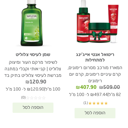
ריטואל אנטי אייג’ינג
שמן לעיסוי צלוליט
למתחילות
לשיפור מרקם העור ומיצוק
המארז מורכב מסרום רימונים,
צלוליט | קני אותי וקבלי במתנה
קרם עיניים רימונים, קרם יום
מברשת לעיסוי צלוליט בתיק בד
רימונים
₪
120.90
המחיר
המחיר
₪
407.90
₪
509.00
|
100 מ"ל
₪120.90 ל- 100 מ"ל
המקורי
הנוכחי
|
82 מ"ל
₪497.44 ל- 100 מ"ל
(0)
☆
☆
☆
☆
☆
היה:
הוא:
(1)
★
★
★
★
★
₪407.90.
₪509.00.