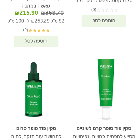
|
70 מ"ל
₪297.00 ל- 100 מ"ל
היה:
הוא:
גואשה במתנה
(0)
☆
☆
☆
☆
☆
₪207.90.
₪309.80.
המחיר
המחיר
₪
215.90
₪
369.70
המקורי
הנוכחי
|
82 מ"ל
₪263.29 ל- 100 מ"ל
היה:
הוא:
(2)
★
★
★
★
★
15.90.
₪369.70.
סקין פוד סופר קרם לעיניים
סקין פוד סופר סרום
מסייע להפחית כהויות ונפיחויות
לתחושת עור חזקה, לחות