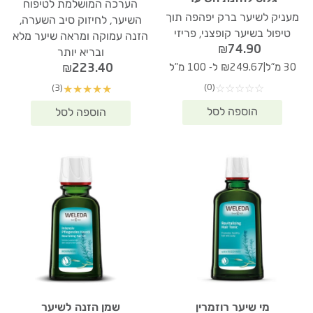
הערכה המושלמת לטיפוח
מעניק לשיער ברק יפהפה תוך
השיער, לחיזוק סיב השערה,
טיפול בשיער קופצני, פריזי
הזנה עמוקה ומראה שיער מלא
₪
74.90
ובריא יותר
|
₪
223.40
30 מ"ל
₪249.67 ל- 100 מ"ל
(0)
(3)
☆
☆
☆
☆
☆
★
★
★
★
★
מי שיער רוזמרין
שמן הזנה לשיער