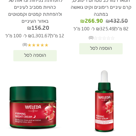
המארז מורכב מסרום רימונים,
להפחתת נפיחות ונראות של
קרם עיניים רימונים וקיט גואשה
כהויות מסביב לעיניים
במתנה
ולהפחתת קמטים וקמטוטים
המחיר
המחיר
₪
266.90
₪
432.50
באזור העיניים
המקורי
הנוכחי
₪
156.20
|
82 מ"ל
₪325.49 ל- 100 מ"ל
היה:
הוא:
|
12 מ"ל
₪1,301.67 ל- 100 מ"ל
(0)
☆
☆
☆
☆
☆
₪266.90.
₪432.50.
(8)
★
★
★
★
★