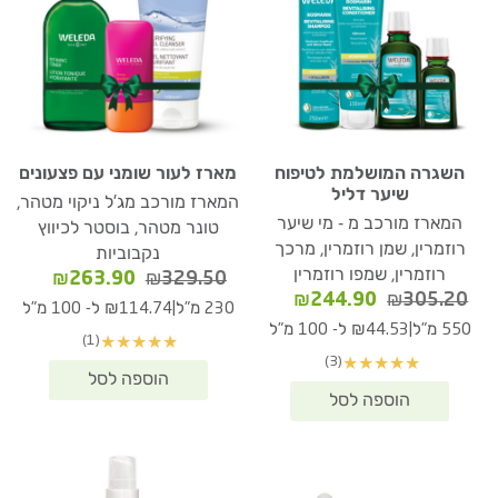
השגרה המושלמת לטיפוח
מארז לעור שומני עם פצעונים
שיער דליל
המארז מורכב מג'ל ניקוי מטהר,
המארז מורכב מ - מי שיער
טונר מטהר, בוסטר לכיווץ
רוזמרין, שמן רוזמרין, מרכך
נקבוביות
רוזמרין, שמפו רוזמרין
המחיר
המחיר
₪
263.90
₪
329.50
המחיר
המחיר
₪
244.90
₪
305.20
המקורי
הנוכחי
|
230 מ"ל
₪114.74 ל- 100 מ"ל
המקורי
הנוכחי
היה:
הוא:
|
550 מ"ל
₪44.53 ל- 100 מ"ל
(1)
★
★
★
★
★
היה:
הוא:
63.90.
₪329.50.
(3)
★
★
★
★
★
₪244.90.
₪305.20.