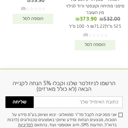
₪
39.90
סימני מתיחה וקונפטי ורוד לגילוי
(0)
☆
☆
☆
☆
☆
מין העובר
המחיר
המחיר
₪
373.90
₪
532.00
המקורי
הנוכחי
|
525 מ"ל
₪71.22 ל- 100 מ"ל
היה:
הוא:
(0)
☆
☆
☆
☆
☆
₪373.90.
₪532.00.
הרשמו לניוזלטר שלנו וקבלו 5% הנחה לקנייה
דוא׳׳ל
הבאה (לא כולל מארזים)
שליחה
אני מסכים.ה לקבל מד"ר סמואלוב- יבוא ושיווק בע"מ מידע על
הטבות, מבצעים הנחות ומידע שיווקי באמצעים טכנולוגים (לרבות
בדוא"ל, הודעות SMS, חיוג אוטומטי ועוד, בהתאם
למדיניות