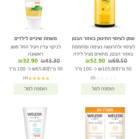
שמן לעיסוי התינוק באזור הבטן
משחת שיניים לילדים
לעיסוי ולהרגשה נעימה ומחממת
לניקוי עדין ויעיל החל משן
באזור הבטן, מתאים מגיל לידה
ראשונה
המחיר
המחיר
המחיר
המחיר
₪
32.90
₪
43.30
₪
52.90
₪
69.50
המקורי
הנוכחי
המקורי
הנוכחי
|
|
50 מ"ל
₪105.80 ל- 100 מ"ל
50 מ"ל
₪65.80 ל- 100 מ"ל
היה:
הוא:
היה:
הוא:
(4)
(0)
★
★
★
★
★
☆
☆
☆
☆
☆
₪32.90.
₪43.30.
₪52.90.
₪69.50.