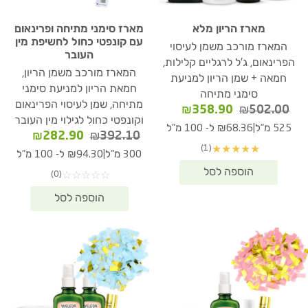
מארז הריון מלא
מארז סימני מתיחה ופרינאום
עם קונפטי כחול לחשיפת מין
המארז מורכב משמן לעיסוי
העובר
הפרינאום, ג'ל לרגליים קלילות,
המארז מורכב משמן הריון,
חמאה + שמן הריון למניעת
חמאת הריון למניעת סימני
סימני מתיחה
מתיחה, שמן לעיסוי הפרינאום
המחיר
המחיר
₪
358.90
₪
502.00
וקונפטי כחול לגילוי מין העובר
המקורי
הנוכחי
|
525 מ"ל
₪68.36 ל- 100 מ"ל
המחיר
המחיר
₪
282.90
₪
392.10
היה:
הוא:
(1)
★
★
★
★
★
המקורי
הנוכחי
₪358.90.
₪502.00.
|
300 מ"ל
₪94.30 ל- 100 מ"ל
היה:
הוא:
(0)
☆
☆
☆
☆
☆
82.90.
₪392.10.