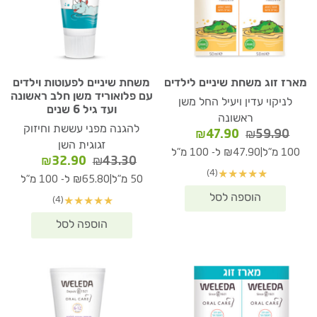
מארז זוג משחת שיניים לילדים
משחת שיניים לפעוטות וילדים
עם פלואוריד משן חלב ראשונה
לניקוי עדין ויעיל החל משן
ועד גיל 6 שנים
ראשונה
להגנה מפני עששת וחיזוק
המחיר
המחיר
₪
47.90
₪
59.90
זגוגית השן
המקורי
הנוכחי
|
100 מ"ל
₪47.90 ל- 100 מ"ל
המחיר
המחיר
₪
32.90
₪
43.30
היה:
הוא:
(4)
★
★
★
★
★
המקורי
הנוכחי
₪47.90.
₪59.90.
|
50 מ"ל
₪65.80 ל- 100 מ"ל
היה:
הוא:
(4)
★
★
★
★
★
₪32.90.
₪43.30.