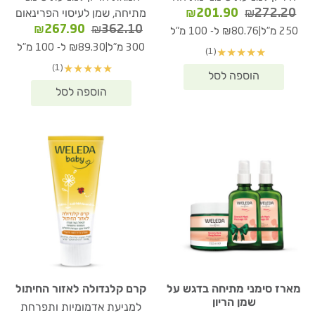
המחיר
המחיר
₪
201.90
₪
272.20
מתיחה, שמן לעיסוי הפרינאום
המקורי
הנוכחי
המחיר
המחיר
₪
267.90
₪
362.10
|
250 מ"ל
₪80.76 ל- 100 מ"ל
היה:
הוא:
המקורי
הנוכחי
|
300 מ"ל
₪89.30 ל- 100 מ"ל
(1)
★
★
★
★
★
₪201.90.
₪272.20.
היה:
הוא:
(1)
★
★
★
★
★
67.90.
₪362.10.
מארז סימני מתיחה בדגש על
קרם קלנדולה לאזור החיתול
שמן הריון
למניעת אדמומיות ותפרחת