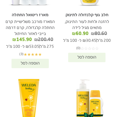
חלב גוף קלנדולה לתינוק
מארז ריטואל החתלה
להזנה ולחות לעור התינוק,
המארז מורכב משלישיית קרם
מתאים מגיל לידה
החתלה קלנדולה, קרם דרמה
המחיר
המחיר
₪
60.90
₪
80.60
בייבי לאזור החיתול
המקורי
הנוכחי
המחיר
המחיר
₪
145.90
₪
200.40
|
200 מ"ל
₪30.45 ל- 100 מ"ל
היה:
הוא:
המקורי
הנוכחי
|
275 מ"ל
₪53.05 ל- 100 מ"ל
(0)
☆
☆
☆
☆
☆
₪60.90.
₪80.60.
היה:
הוא:
(3)
★
★
★
★
★
45.90.
₪200.40.