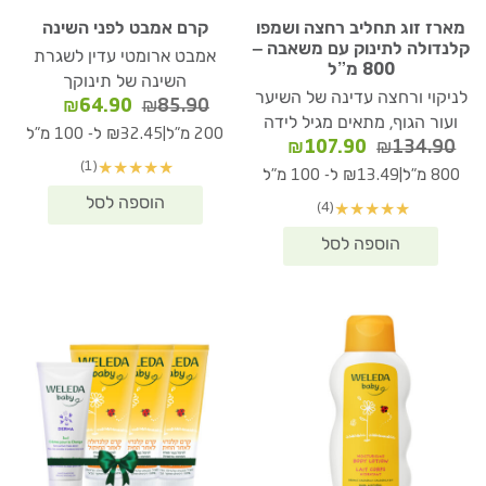
מארז זוג תחליב רחצה ושמפו
קרם אמבט לפני השינה
קלנדולה לתינוק עם משאבה –
אמבט ארומטי עדין לשגרת
800 מ”ל
השינה של תינוקך
לניקוי ורחצה עדינה של השיער
המחיר
המחיר
₪
64.90
₪
85.90
ועור הגוף, מתאים מגיל לידה
המקורי
הנוכחי
|
200 מ"ל
₪32.45 ל- 100 מ"ל
המחיר
המחיר
₪
107.90
₪
134.90
היה:
הוא:
(1)
★
★
★
★
★
המקורי
הנוכחי
₪64.90.
₪85.90.
|
800 מ"ל
₪13.49 ל- 100 מ"ל
היה:
הוא:
(4)
★
★
★
★
★
₪107.90.
₪134.90.