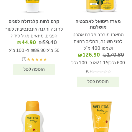
מארז ריטואל לאמבטיה
קרם לחות קלנדולה לפנים
מושלמת
להזנה והגנה אינטנסיבית לעור
המארז מורכב מקרם אמבט
הפנים, מתאים מגיל לידה
לפני השינה, תחליב רחצה
המחיר
המחיר
₪
44.90
₪
59.40
ושמפו 400 מ"ל
המקורי
הנוכחי
|
50 מ"ל
₪89.80 ל- 100 מ"ל
המחיר
המחיר
היה:
הוא:
₪
126.90
₪
170.80
(3)
★
★
★
★
★
המקורי
הנוכחי
₪59.40.
₪44.90.
|
600 מ"ל
₪21.15 ל- 100 מ"ל
היה:
הוא:
(0)
☆
☆
☆
☆
☆
₪126.90.
₪170.80.