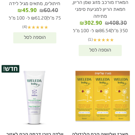
המארז מורכב מזוג שמן הריון,
חיתולים, מתאים מגיל לידה
חמאת הריון למניעת סימני
המחיר
המחיר
₪
45.90
₪
60.40
מתיחה
המקורי
הנוכחי
|
75 מ"ל
₪61.20 ל- 100 מ"ל
המחיר
המחיר
היה:
הוא:
₪
302.90
₪
408.30
(4)
★
★
★
★
★
המקורי
הנוכחי
₪60.40.
₪45.90.
|
350 מ"ל
₪86.54 ל- 100 מ"ל
היה:
הוא:
(1)
★
★
★
★
★
₪302.90.
₪408.30.
מארז שלישיה קרם קלנדולה
וולדה בייבי דרמה קרם לאזור