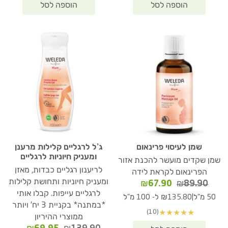
שמן לעיסוי פרינאום
ג’ל לרגליים קלילות מרענן
ומעניק חיוניות לרגליים
שמן שקדים מועשר להכנת אזור
לריענון רגליים כבדות, מאזן
הפרינאום לקראת לידה
ומעניק חיוניות ותחושת קלילות
המחיר
המחיר
₪
67.90
₪
89.90
המקורי
הנוכחי
לרגליים עייפות. קבלו אותי
|
50 מ"ל
₪135.80 ל- 100 מ"ל
היה:
הוא:
*במתנה* בקניית 3 יח' ויותר
(10)
★
★
★
★
★
₪67.90.
₪89.90.
ממוצרי ההיריון