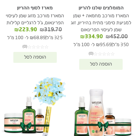
המומלצים שלנו להריון
מארז לסוף ההריון
המארז מורכב מחמאה + שמן
המארז מורכב מזוג שמן לעיסוי
למניעת סימני מתיח בהיריון, זוג
הפרינאום, ג'ל לרגליים קלילות
המחיר
המחיר
₪
223.90
₪
319.70
שמן לעיסוי הפרינאום
המקורי
הנוכחי
המחיר
המחיר
₪
334.90
₪
452.00
|
325 מ"ל
₪68.89 ל- 100 מ"ל
היה:
הוא:
המקורי
הנוכחי
|
350 מ"ל
₪95.69 ל- 100 מ"ל
(0)
☆
☆
☆
☆
☆
23.90.
₪319.70.
היה:
הוא:
(0)
☆
☆
☆
☆
☆
₪334.90.
₪452.00.