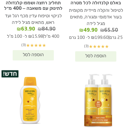
באלם קלנדולה לכל מטרה
תחליב רחצה ושמפו קלנדולה
לתינוק עם משאבה – 400 מ״ל
לטיפול והקלה מיידית מקומית
לניקוי וטיפוח עדין מכף רגל ועד
בעור אדמומי ומגורה, מתאים
ראש, מתאים מגיל לידה
מגיל לידה
המחיר
המחיר
₪
63.90
₪
84.90
המחיר
המחיר
₪
49.90
₪
65.50
המקורי
הנוכחי
המקורי
הנוכחי
|
400 מ"ל
₪15.98 ל- 100 מ"ל
|
25 גרם
₪199.60 ל- 100 גרם
היה:
הוא:
היה:
הוא:
(3)
★
★
★
★
★
(3)
★
★
★
★
★
₪63.90.
₪84.90.
₪49.90.
₪65.50.