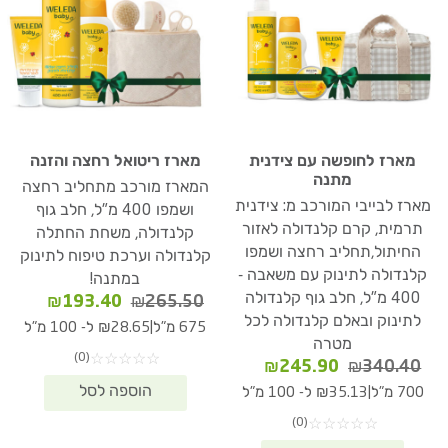
מארז לחופשה עם צידנית
מארז ריטואל רחצה והזנה
מתנה
המארז מורכב מתחליב רחצה
מארז לבייבי המורכב מ: צידנית
ושמפו 400 מ"ל, חלב גוף
תרמית, קרם קלנדולה לאזור
קלנדולה, משחת החתלה
החיתול,תחליב רחצה ושמפו
קלנדולה וערכת טיפוח לתינוק
קלנדולה לתינוק עם משאבה -
במתנה!
400 מ"ל, חלב גוף קלנדולה
המחיר
המחיר
₪
193.40
₪
265.50
לתינוק ובאלם קלנדולה לכל
המקורי
הנוכחי
|
675 מ"ל
₪28.65 ל- 100 מ"ל
היה:
הוא:
מטרה
(0)
☆
☆
☆
☆
☆
93.40.
₪265.50.
המחיר
המחיר
₪
245.90
₪
340.40
המקורי
הנוכחי
|
700 מ"ל
₪35.13 ל- 100 מ"ל
היה:
הוא:
(0)
☆
☆
☆
☆
☆
₪245.90.
₪340.40.