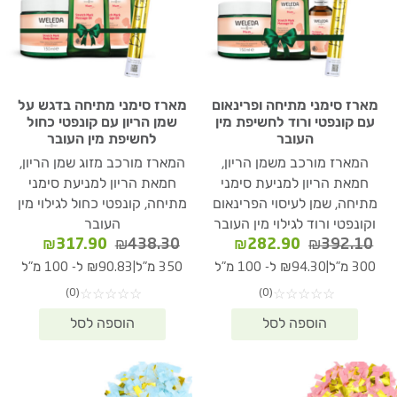
מארז סימני מתיחה ופרינאום
מארז סימני מתיחה בדגש על
עם קונפטי ורוד לחשיפת מין
שמן הריון עם קונפטי כחול
העובר
לחשיפת מין העובר
המארז מורכב משמן הריון,
המארז מורכב מזוג שמן הריון,
חמאת הריון למניעת סימני
חמאת הריון למניעת סימני
מתיחה, שמן לעיסוי הפרינאום
מתיחה, קונפטי כחול לגילוי מין
וקונפטי ורוד לגילוי מין העובר
העובר
המחיר
המחיר
המחיר
המחיר
₪
317.90
₪
438.30
₪
282.90
₪
392.10
המקורי
הנוכחי
המקורי
הנוכחי
|
|
300 מ"ל
₪94.30 ל- 100 מ"ל
350 מ"ל
₪90.83 ל- 100 מ"ל
היה:
הוא:
היה:
הוא:
(0)
(0)
☆
☆
☆
☆
☆
☆
☆
☆
☆
☆
17.90.
₪438.30.
₪282.90.
₪392.10.