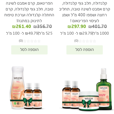
קלנדולה, חלב גוף קלנדולה,
הפרינאום, קרם אמבט לשינה
קרם אמבט לשינה טובה, תחליב
טובה, חלב גוף קלנדולה, קרם
רחצה ושמפו 400 מ"ל ושמן
החתלה קלנדולה וערכת טיפוח
לעיסוי הפרינאום !
לתינוק במתנה!
המחיר
המחיר
המחיר
המחיר
₪
261.40
₪
356.70
₪
297.90
₪
401.70
המקורי
הנוכחי
המקורי
הנוכחי
|
|
1000 מ"ל
₪29.79 ל- 100 מ"ל
525 מ"ל
₪49.79 ל- 100 מ"ל
היה:
הוא:
היה:
הוא:
(0)
(0)
☆
☆
☆
☆
☆
☆
☆
☆
☆
☆
61.40.
₪356.70.
₪297.90.
₪401.70.