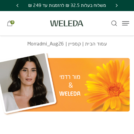
חזרה למעלה
Skip to Conten
משלוח חינם בקניה מעל 249 ₪ | אספקה עד 7
Morradmi_Aug26
משלוח בעלות 32.5 ₪ להזמנות עד 249 ₪
מתנה סוד
0
עמוד הבית
|
קמפיין
| Morradmi_Aug26