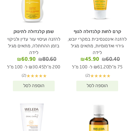
קרם לחות קלנדולה לגוף
שמן קלנדולה לתינוק
להזנה אינטנסיבית במקרי יובש,
להזנה ועיסוי עור עדין ולניקוי
גירוי ואדמומיות, מתאים מגיל
בזמן ההחתלה, מתאים מגיל
לידה
לידה
המחיר
המחיר
המחיר
המחיר
₪
60.90
₪
80.60
₪
45.90
₪
60.40
המקורי
הנוכחי
המקורי
הנוכחי
|
|
75 מ"ל
₪61.20 ל- 100 מ"ל
200 מ"ל
₪30.45 ל- 100 מ"ל
היה:
הוא:
היה:
הוא:
(2)
(2)
★
★
★
★
★
★
★
★
★
★
₪60.90.
₪80.60.
₪45.90.
₪60.40.