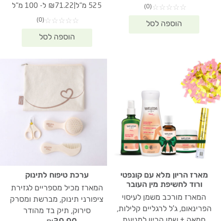
היה:
הוא:
המקורי
הנוכחי
|
525 מ"ל
₪71.22 ל- 100 מ"ל
(0)
☆
☆
☆
☆
☆
₪317.90.
₪438.30.
היה:
הוא:
(0)
☆
☆
☆
☆
☆
73.90.
₪532.00.
מארז הריון מלא עם קונפטי
ערכת טיפוח לתינוק
ורוד לחשיפת מין העובר
המארז מכיל מספריים לגזירת
המארז מורכב משמן לעיסוי
ציפורני תינוק, מברשת ומסרק
הפרינאום, ג'ל לרגליים קלילות,
סירוק, תיק בד מהודר
חמאה + שמן הריון למניעת