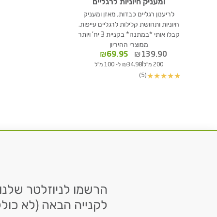
ומעניק חיוניות לרגליים
לריענון רגליים כבדות, מאזן ומעניק
חיוניות ותחושת קלילות לרגליים עייפות.
קבלו אותי *במתנה* בקניית 3 יח' ויותר
ממוצרי ההיריון
המחיר
המחיר
₪
69.95
₪
139.90
המקורי
הנוכחי
|
200 מ"ל
₪34.98 ל- 100 מ"ל
היה:
הוא:
(5)
★
★
★
★
★
₪69.95.
₪139.90.
לקנייה הבאה (לא כולל