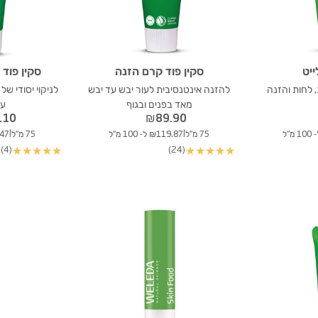
ייט
סקין פוד קרם הזנה
סקין פוד 
לחות והזנה
להזנה אינטנסיבית לעור יבש עד יבש
לניקוי יסודי של
מאד בפנים ובגוף
עו
.10
₪
89.90
|
|
75 מ"ל
₪119.87 ל- 100 מ"ל
75 מ"ל
81.47
(4)
(24)
★
★
★
★
★
★
★
★
★
★