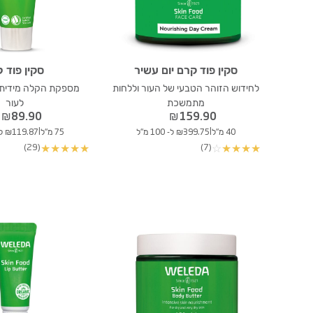
סקין פוד קרם יום עשיר
סקין פוד ל
לחידוש הזוהר הטבעי של העור וללחות
מספקת הקלה מידית, 
מתמשכת
לעור
₪
89.90
₪
159.90
|
|
40 מ"ל
₪399.75 ל- 100 מ"ל
75 מ"ל
₪119.87 ל- 100 מ"ל
(29)
(7)
★
★
★
★
★
☆
★
★
★
★