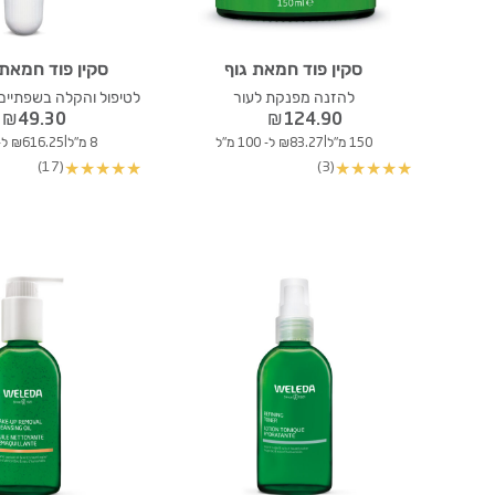
סקין פוד חמאת גוף
סקין פוד חמאת
להזנה מפנקת לעור
לטיפול והקלה בשפתיים 
₪
49.30
₪
124.90
|
|
150 מ"ל
₪83.27 ל- 100 מ"ל
8 מ"ל
₪616.25 ל- 100 מ"ל
(17)
(3)
★
★
★
★
★
★
★
★
★
★