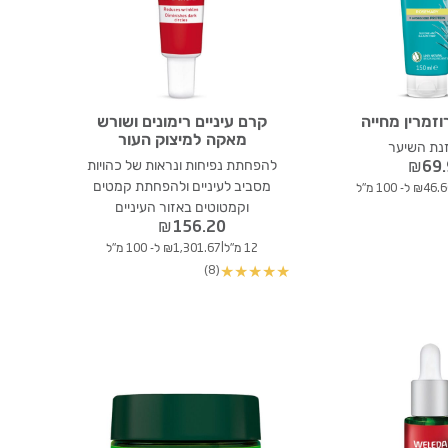
זמרין מחייה
קרם עיניים רימונים ושורש
מאקה למיצוק העור
נת השיער
להפחתת נפיחות ונראות של כהויות
₪
69
מסביב לעיניים ולהפחתת קמטים
₪46 ל- 100 מ"ל
וקמטוטים באזור העיניים
₪
156.20
|
12 מ"ל
₪1,301.67 ל- 100 מ"ל
(8)
★
★
★
★
★