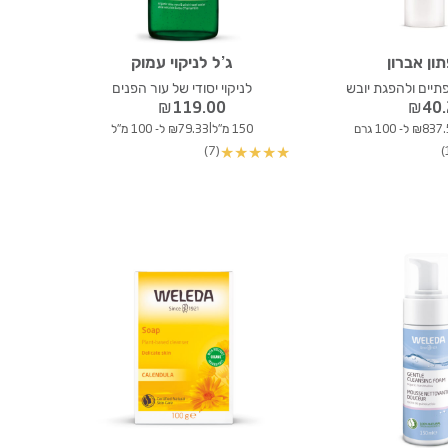
ון אברון
ג’ל לניקוי עמוק
יים ולהפגת יובש
לניקוי יסודי של עור הפנים
₪
119.00
₪
40
|
₪8 ל- 100 גרם
150 מ"ל
₪79.33 ל- 100 מ"ל
(7)
★
★
★
★
★