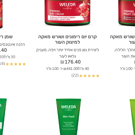
ושורש מאקה
קרם יום רימונים ושורש מאקה
שמן רי
ור
למיצוק העור
הזנה אינטנסיבי
הלך הלילה,
ליצירת גוון פנים אחיד יותר ויפה, מעניק
.40
ת העור
גלואו לעור
|
30 מ"ל
71.33
₪
176.40
(16)
★
★
★
★
★
|
40 מ"ל
₪441.00 ל- 100 מ"ל
(22)
★
★
★
★
★