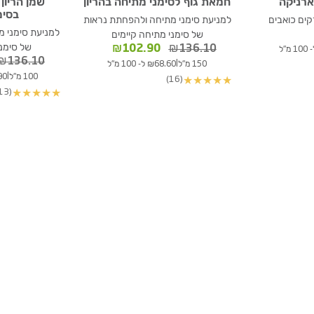
ארניקה
חמאת גוף לסימני מתיחה בהריון
שמן הריון 
בסימ
קים כואבים
למניעת סימני מתיחה ולהפחתת נראות
למניעת סימני 
של סימני מתיחה קיימים
המחיר
המחיר
של סימני
₪
102.90
₪
136.10
המקורי
הנוכחי
₪
136.10
|
150 מ"ל
₪68.60 ל- 100 מ"ל
היה:
הוא:
|
100 מ"ל
2.90
(16)
★
★
★
★
★
₪102.90.
₪136.10.
(13)
★
★
★
★
★