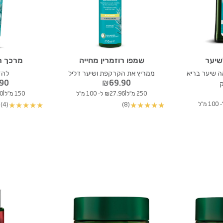
שיער
שמפו רוזמרין מחייה
מרכך רו
 שיער בריא
ממריץ את הקרקפת ושיער דליל
להז
.90
₪
69.90
|
|
250 מ"ל
₪27.96 ל- 100 מ"ל
150 מ"ל
.60
(4)
(8)
★
★
★
★
★
★
★
★
★
★