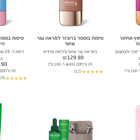
וץ וטיהור
טיפות בוסטר ברונזר למראה עור
טיפות בוסט
ת
שזוף
היא
יותר ולצמצום
למראה עור שזוף וללחות מיידית
לחות
₪
129.90
גמ
.90
|
30 מ"ל
₪433.00 ל- 100 מ"ל
|
(12)
30 מ"ל
33.00
★
★
★
★
★
(9)
★
★
★
★
★