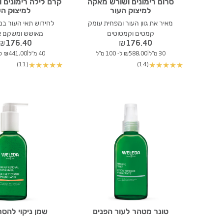
סרום רימונים ושורש מאקה
קרם לילה רימונים 
למיצוק העור
למיצוק הע
מאיר את גוון העור ומפחית עומק
לחידוש תאי העור במ
קמטים וקמטוטים
מאושש ומשקם א
₪
176.40
₪
176.40
|
|
30 מ"ל
₪588.00 ל- 100 מ"ל
40 מ"ל
₪441.00 ל- 100 מ"ל
(11)
(14)
★
★
★
★
★
★
★
★
★
★
טונר מטהר לעור הפנים
שמן ניקוי להסר