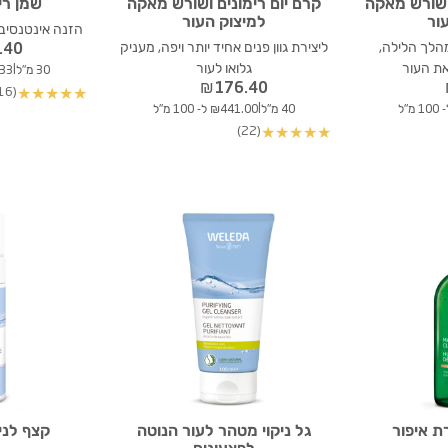
ושורש מאקה
קרם יום רימונים ושורש מאקה
שמן רי
ור
למיצוק העור
הזנה אינטנסיבי
הלך הלילה,
ליצירת גוון פנים אחיד יותר ויפה, מעניק
.40
ת העור
גלואו לעור
|
30 מ"ל
71.33
₪
176.40
(16)
★
★
★
★
★
|
40 מ"ל
₪441.00 ל- 100 מ"ל
(22)
★
★
★
★
★
ת איפור
גל ניקוי מטהר לעור הנוטה
קצף לניק