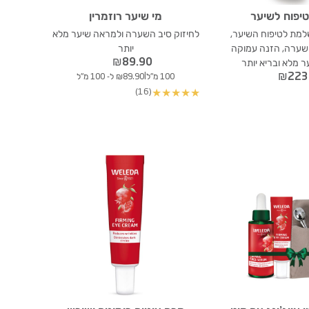
יפוח לשיער
מי שיער רוזמרין
מת לטיפוח השיער,
לחיזוק סיב השערה ולמראה שיער מלא
השערה, הזנה עמוקה
יותר
₪
89.90
 מלא ובריא יותר
₪
223
|
100 מ"ל
₪89.90 ל- 100 מ"ל
(16)
★
★
★
★
★