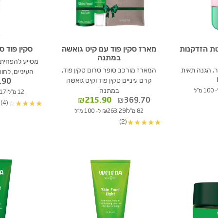
ת הזדקנות
מארז סקין פוד עם קיט גואשה
סקין פוד ס
במתנה
מסייע להפחית כ
, הגנה תאית
המארז מורכב סופר סרום סקין פוד,
העיניים, לחות
קרם עיניים סקין פוד וקיט גואשה
.90
במתנה
|
12 מ"ל
99.17
המחיר
המחיר
₪
215.90
₪
369.70
(4)
☆
★
★
★
★
המקורי
הנוכחי
|
82 מ"ל
₪263.29 ל- 100 מ"ל
היה:
הוא:
(2)
★
★
★
★
★
₪215.90.
₪369.70.