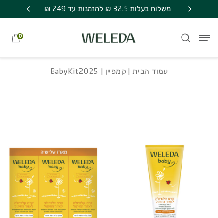
חזרה למעלה
Skip to Conten
משלוח חינם בקניה מעל 249 ₪ | אספקה עד 7
BabyKit2025
משלוח בעלות 32.5 ₪ להזמנות עד 249 ₪
מתנה סוד
0
עמוד הבית
|
קמפיין
| BabyKit2025