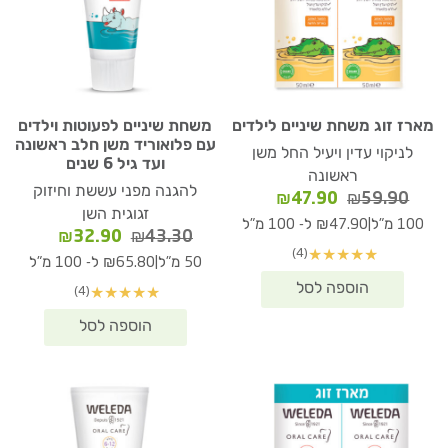
מארז זוג משחת שיניים לילדים
משחת שיניים לפעוטות וילדים
עם פלואוריד משן חלב ראשונה
לניקוי עדין ויעיל החל משן
ועד גיל 6 שנים
ראשונה
להגנה מפני עששת וחיזוק
המחיר
המחיר
₪
47.90
₪
59.90
זגוגית השן
המקורי
הנוכחי
|
100 מ"ל
₪47.90 ל- 100 מ"ל
המחיר
המחיר
₪
32.90
₪
43.30
היה:
הוא:
(4)
★
★
★
★
★
המקורי
הנוכחי
₪47.90.
₪59.90.
|
50 מ"ל
₪65.80 ל- 100 מ"ל
היה:
הוא:
(4)
★
★
★
★
★
₪32.90.
₪43.30.