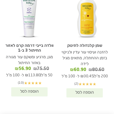
שמן קלנדולה לתינוק
וולדה בייבי דרמה קרם לאזור
החיתול 3 ב-1
להזנה ועיסוי עור עדין ולניקוי
מגן, מרגיע ומשקם עור מגורה
בזמן ההחתלה, מתאים מגיל
באזור החיתול
לידה
המחיר
המחיר
₪
56.90
₪
75.50
המחיר
המחיר
₪
60.90
₪
80.60
המקורי
הנוכחי
המקורי
הנוכחי
|
50 מ"ל
₪113.80 ל- 100 מ"ל
|
200 מ"ל
₪30.45 ל- 100 מ"ל
היה:
הוא:
היה:
הוא:
(10)
★
★
★
★
★
(2)
★
★
★
★
★
₪56.90.
₪75.50.
₪60.90.
₪80.60.