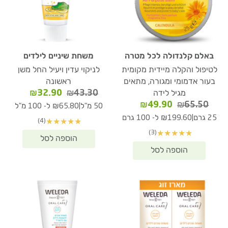
באלם קלנדולה לכל מטרה
משחת שיניים לילדים
לטיפול והקלה מיידית מקומית
לניקוי עדין ויעיל החל משן
בעור אדמומי ומגורה, מתאים
ראשונה
המחיר
המחיר
₪
32.90
₪
43.30
מגיל לידה
המקורי
הנוכחי
המחיר
המחיר
₪
49.90
₪
65.50
|
50 מ"ל
₪65.80 ל- 100 מ"ל
היה:
הוא:
המקורי
הנוכחי
|
25 גרם
₪199.60 ל- 100 גרם
(4)
★
★
★
★
★
₪32.90.
₪43.30.
היה:
הוא:
(3)
★
★
★
★
★
₪49.90.
₪65.50.