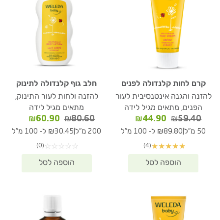
קרם לחות קלנדולה לפנים
חלב גוף קלנדולה לתינוק
להזנה והגנה אינטנסיבית לעור
להזנה ולחות לעור התינוק,
הפנים, מתאים מגיל לידה
מתאים מגיל לידה
המחיר
המחיר
המחיר
המחיר
₪
60.90
₪
80.60
₪
44.90
₪
59.40
המקורי
הנוכחי
המקורי
הנוכחי
|
|
50 מ"ל
₪89.80 ל- 100 מ"ל
200 מ"ל
₪30.45 ל- 100 מ"ל
היה:
הוא:
היה:
הוא:
(0)
(4)
☆
☆
☆
☆
☆
★
★
★
★
★
₪60.90.
₪80.60.
₪44.90.
₪59.40.