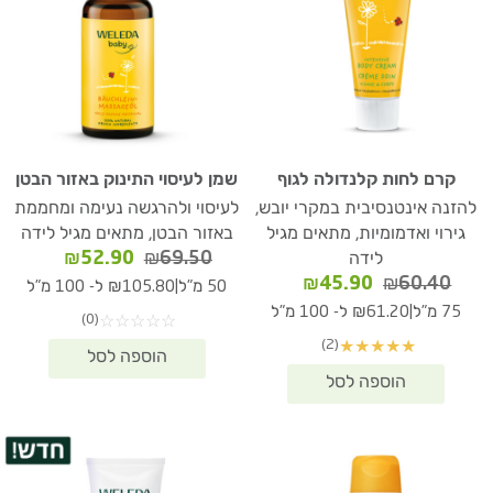
קרם לחות קלנדולה לגוף
שמן לעיסוי התינוק באזור הבטן
להזנה אינטנסיבית במקרי יובש,
לעיסוי ולהרגשה נעימה ומחממת
גירוי ואדמומיות, מתאים מגיל
באזור הבטן, מתאים מגיל לידה
המחיר
המחיר
₪
52.90
₪
69.50
לידה
המקורי
הנוכחי
המחיר
המחיר
₪
45.90
₪
60.40
|
50 מ"ל
₪105.80 ל- 100 מ"ל
היה:
הוא:
המקורי
הנוכחי
|
75 מ"ל
₪61.20 ל- 100 מ"ל
(0)
☆
☆
☆
☆
☆
₪52.90.
₪69.50.
היה:
הוא:
(2)
★
★
★
★
★
₪45.90.
₪60.40.