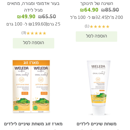
השינה של תינוקך
בעור אדמומי ומגורה, מתאים
המחיר
המחיר
₪
64.90
₪
85.90
מגיל לידה
המקורי
הנוכחי
המחיר
המחיר
₪
49.90
₪
65.50
|
200 מ"ל
₪32.45 ל- 100 מ"ל
היה:
הוא:
המקורי
הנוכחי
|
25 גרם
₪199.60 ל- 100 גרם
(1)
★
★
★
★
★
₪64.90.
₪85.90.
היה:
הוא:
(3)
★
★
★
★
★
₪49.90.
₪65.50.
משחת שיניים לילדים
מארז זוג משחת שיניים לילדים