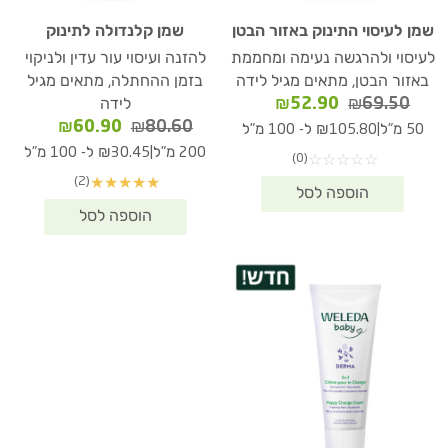
שמן לעיסוי התינוק באזור הבטן
שמן קלנדולה לתינוק
לעיסוי ולהרגשה נעימה ומחממת
להזנה ועיסוי עור עדין ולניקוי
באזור הבטן, מתאים מגיל לידה
בזמן ההחתלה, מתאים מגיל
המחיר
המחיר
₪
52.90
₪
69.50
לידה
המקורי
הנוכחי
המחיר
המחיר
₪
60.90
₪
80.60
|
50 מ"ל
₪105.80 ל- 100 מ"ל
היה:
הוא:
המקורי
הנוכחי
|
200 מ"ל
₪30.45 ל- 100 מ"ל
(0)
☆
☆
☆
☆
☆
₪52.90.
₪69.50.
היה:
הוא:
(2)
★
★
★
★
★
₪60.90.
₪80.60.