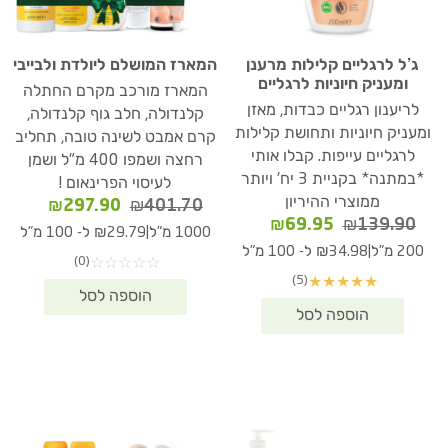
ג’ל לרגליים קלילות מרענן
המארז המושלם ליולדת ולבייבי
ומעניק חיוניות לרגליים
המארז מורכב מקרם החתלה
לריענון רגליים כבדות, מאזן
קלנדולה, חלב גוף קלנדולה,
ומעניק חיוניות ותחושת קלילות
קרם אמבט לשינה טובה, תחליב
לרגליים עייפות. קבלו אותי
רחצה ושמפו 400 מ"ל ושמן
*במתנה* בקניית 3 יח' ויותר
לעיסוי הפרינאום !
ממוצרי ההיריון
המחיר
המחיר
₪
297.90
₪
401.70
המחיר
המחיר
₪
69.95
₪
139.90
המקורי
הנוכחי
|
1000 מ"ל
₪29.79 ל- 100 מ"ל
המקורי
הנוכחי
היה:
הוא:
|
200 מ"ל
₪34.98 ל- 100 מ"ל
(0)
☆
☆
☆
☆
☆
היה:
הוא:
97.90.
₪401.70.
(5)
★
★
★
★
★
₪69.95.
₪139.90.