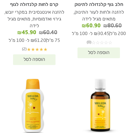
חלב גוף קלנדולה לתינוק
קרם לחות קלנדולה לגוף
להזנה ולחות לעור התינוק,
להזנה אינטנסיבית במקרי יובש,
מתאים מגיל לידה
גירוי ואדמומיות, מתאים מגיל
המחיר
המחיר
₪
60.90
₪
80.60
לידה
המקורי
הנוכחי
המחיר
המחיר
₪
45.90
₪
60.40
|
200 מ"ל
₪30.45 ל- 100 מ"ל
היה:
הוא:
המקורי
הנוכחי
|
75 מ"ל
₪61.20 ל- 100 מ"ל
(0)
☆
☆
☆
☆
☆
₪60.90.
₪80.60.
היה:
הוא:
(2)
★
★
★
★
★
₪45.90.
₪60.40.