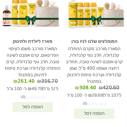
המומלצים שלנו לניו בורן
מארז ליולדת ולתינוק
המארז מורכב מקרם החתלה
המארז מורכב משמן לעיסוי
קלנדולה, חלב גוף קלנדולה,
הפרינאום, קרם אמבט לשינה
קרם אמבט לשינה טובה, תחליב
טובה, חלב גוף קלנדולה, קרם
רחצה ושמפו 400 מ"ל, שמן
החתלה קלנדולה וערכת טיפוח
קלנדולה וערכת טיפוח לתינוק
לתינוק במתנה!
המחיר
המחיר
₪
261.40
₪
356.70
במתנה!
המקורי
הנוכחי
המחיר
המחיר
₪
308.40
₪
420.60
|
525 מ"ל
₪49.79 ל- 100 מ"ל
היה:
הוא:
המקורי
הנוכחי
|
1075 מ"ל
₪28.69 ל- 100 מ"ל
(0)
☆
☆
☆
☆
☆
61.40.
₪356.70.
היה:
הוא:
(0)
☆
☆
☆
☆
☆
₪308.40.
₪420.60.