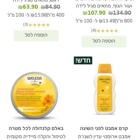
ראש, מתאים מגיל לידה
ועור הגוף, מתאים מגיל לידה
המחיר
המחיר
₪
63.90
₪
84.90
המחיר
המחיר
₪
107.90
₪
134.90
המקורי
הנוכחי
|
400 מ"ל
₪15.98 ל- 100 מ"ל
המקורי
הנוכחי
היה:
הוא:
|
800 מ"ל
₪13.49 ל- 100 מ"ל
(3)
★
★
★
★
★
היה:
הוא:
₪63.90.
₪84.90.
(4)
★
★
★
★
★
₪107.90.
₪134.90.
קרם אמבט לפני השינה
באלם קלנדולה לכל מטרה
אמבט ארומטי עדין לשגרת
לטיפול והקלה מיידית מקומית