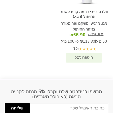
וולדה בייבי דרמה קרם לאזור
החיתול 3 ב-1
מגן, מרגיע ומשקם עור מגורה
באזור החיתול
המחיר
המחיר
₪
56.90
₪
75.50
המקורי
הנוכחי
|
50 מ"ל
₪113.80 ל- 100 מ"ל
היה:
הוא:
(10)
★
★
★
★
★
₪56.90.
₪75.50.
הרשמו לניוזלטר שלנו וקבלו 5% הנחה לקנייה
דוא׳׳ל
הבאה (לא כולל מארזים)
שליחה