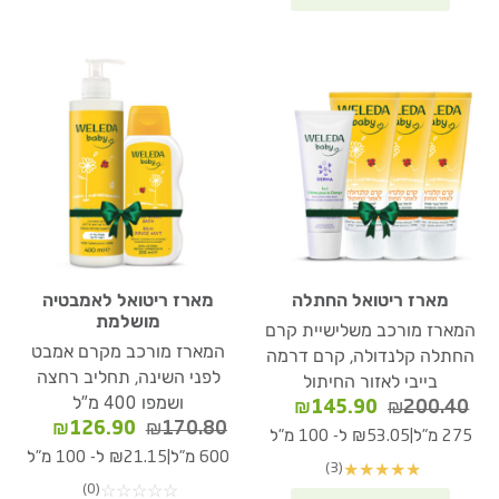
מארז ריטואל החתלה
מארז ריטואל לאמבטיה
מושלמת
המארז מורכב משלישיית קרם
המארז מורכב מקרם אמבט
החתלה קלנדולה, קרם דרמה
לפני השינה, תחליב רחצה
בייבי לאזור החיתול
ושמפו 400 מ"ל
המחיר
המחיר
₪
145.90
₪
200.40
המחיר
המחיר
₪
126.90
₪
170.80
המקורי
הנוכחי
|
275 מ"ל
₪53.05 ל- 100 מ"ל
המקורי
הנוכחי
היה:
הוא:
|
600 מ"ל
₪21.15 ל- 100 מ"ל
(3)
★
★
★
★
★
היה:
הוא:
₪145.90.
₪200.40.
(0)
☆
☆
☆
☆
☆
26.90.
₪170.80.