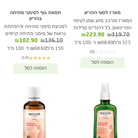
מארז לסוף ההריון
חמאת גוף לסימני מתיחה
בהריון
המארז מורכב מזוג שמן לעיסוי
למניעת סימני מתיחה ולהפחתת
הפרינאום, ג'ל לרגליים קלילות
נראות של סימני מתיחה קיימים
המחיר
המחיר
₪
223.90
₪
319.70
המחיר
המחיר
₪
102.90
₪
136.10
המקורי
הנוכחי
|
325 מ"ל
₪68.89 ל- 100 מ"ל
המקורי
הנוכחי
היה:
הוא:
|
150 מ"ל
₪68.60 ל- 100 מ"ל
(0)
☆
☆
☆
☆
☆
היה:
הוא:
₪223.90.
₪319.70.
(16)
★
★
★
★
★
02.90.
₪136.10.