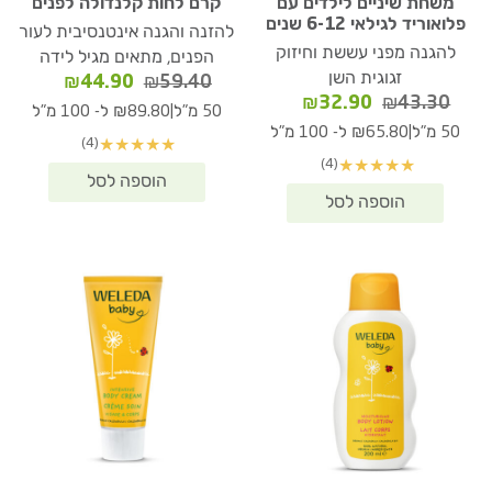
משחת שיניים לילדים עם
קרם לחות קלנדולה לפנים
פלואוריד לגילאי 6-12 שנים
להזנה והגנה אינטנסיבית לעור
להגנה מפני עששת וחיזוק
הפנים, מתאים מגיל לידה
זגוגית השן
המחיר
המחיר
₪
44.90
₪
59.40
המחיר
המחיר
₪
32.90
₪
43.30
המקורי
הנוכחי
|
50 מ"ל
₪89.80 ל- 100 מ"ל
המקורי
הנוכחי
היה:
הוא:
|
50 מ"ל
₪65.80 ל- 100 מ"ל
(4)
★
★
★
★
★
היה:
הוא:
₪44.90.
₪59.40.
(4)
★
★
★
★
★
₪32.90.
₪43.30.