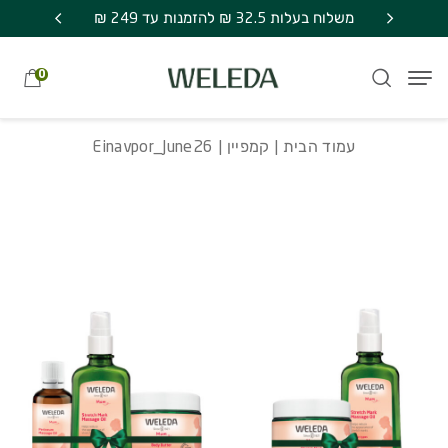
חזרה למעלה
Skip to Conten
משלוח חינם בקניה מעל 249 ₪ | אספקה עד 7
Einavpor_June26
משלוח בעלות 32.5 ₪ להזמנות עד 249 ₪
מתנה סוד
0
עמוד הבית
|
קמפיין
| Einavpor_June26