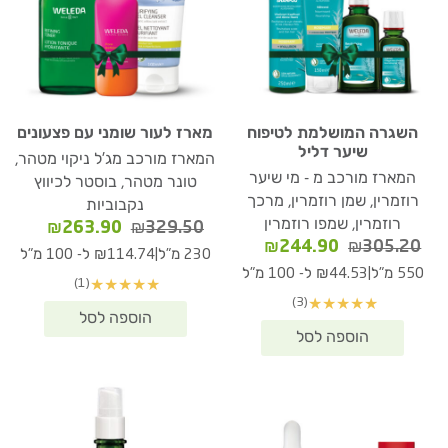
השגרה המושלמת לטיפוח
מארז לעור שומני עם פצעונים
שיער דליל
המארז מורכב מג'ל ניקוי מטהר,
המארז מורכב מ - מי שיער
טונר מטהר, בוסטר לכיווץ
רוזמרין, שמן רוזמרין, מרכך
נקבוביות
רוזמרין, שמפו רוזמרין
המחיר
המחיר
₪
263.90
₪
329.50
המחיר
המחיר
₪
244.90
₪
305.20
המקורי
הנוכחי
|
230 מ"ל
₪114.74 ל- 100 מ"ל
המקורי
הנוכחי
היה:
הוא:
|
550 מ"ל
₪44.53 ל- 100 מ"ל
(1)
★
★
★
★
★
היה:
הוא:
63.90.
₪329.50.
(3)
★
★
★
★
★
₪244.90.
₪305.20.