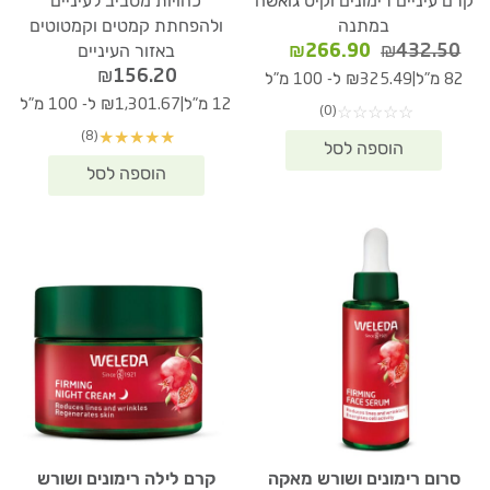
קרם עיניים רימונים וקיט גואשה
כהויות מסביב לעיניים
במתנה
ולהפחתת קמטים וקמטוטים
המחיר
המחיר
₪
266.90
₪
432.50
באזור העיניים
המקורי
הנוכחי
₪
156.20
|
82 מ"ל
₪325.49 ל- 100 מ"ל
היה:
הוא:
|
12 מ"ל
₪1,301.67 ל- 100 מ"ל
(0)
☆
☆
☆
☆
☆
₪266.90.
₪432.50.
(8)
★
★
★
★
★
סרום רימונים ושורש מאקה
קרם לילה רימונים ושורש