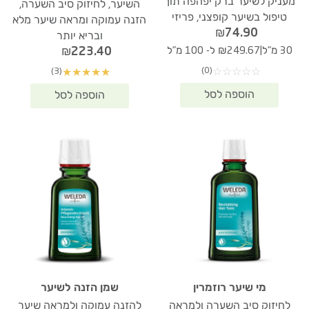
מעניק לשיער ברק יפהפה תוך
השיער, לחיזוק סיב השערה,
טיפול בשיער קופצני, פריזי
הזנה עמוקה ומראה שיער מלא
₪
74.90
ובריא יותר
|
₪
223.40
30 מ"ל
₪249.67 ל- 100 מ"ל
(0)
(3)
☆
☆
☆
☆
☆
★
★
★
★
★
מי שיער רוזמרין
שמן הזנה לשיער
לחיזוק סיב השערה ולמראה
להזנה עמוקה ולמראה שיער