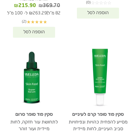
(0)
☆
☆
☆
☆
☆
₪207.90.
₪309.80.
המחיר
המחיר
₪
215.90
₪
369.70
המקורי
הנוכחי
|
82 מ"ל
₪263.29 ל- 100 מ"ל
היה:
הוא:
(2)
★
★
★
★
★
15.90.
₪369.70.
סקין פוד סופר קרם לעיניים
סקין פוד סופר סרום
מסייע להפחית כהויות ונפיחויות
לתחושת עור חזקה, לחות
סביב העיניים, לחות מיידית
מיידית ועור זוהר