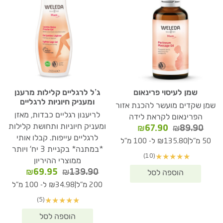
שמן לעיסוי פרינאום
ג’ל לרגליים קלילות מרענן
ומעניק חיוניות לרגליים
שמן שקדים מועשר להכנת אזור
לריענון רגליים כבדות, מאזן
הפרינאום לקראת לידה
ומעניק חיוניות ותחושת קלילות
המחיר
המחיר
₪
67.90
₪
89.90
המקורי
הנוכחי
לרגליים עייפות. קבלו אותי
|
50 מ"ל
₪135.80 ל- 100 מ"ל
היה:
הוא:
*במתנה* בקניית 3 יח' ויותר
(10)
★
★
★
★
★
₪67.90.
₪89.90.
ממוצרי ההיריון
המחיר
המחיר
₪
69.95
₪
139.90
המקורי
הנוכחי
|
200 מ"ל
₪34.98 ל- 100 מ"ל
היה:
הוא:
(5)
★
★
★
★
★
₪69.95.
₪139.90.