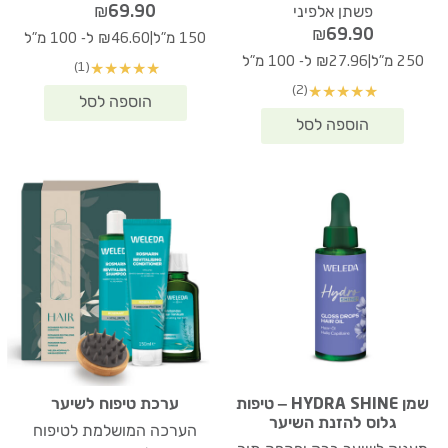
₪
69.90
פשתן אלפיני
₪
69.90
|
150 מ"ל
₪46.60 ל- 100 מ"ל
|
250 מ"ל
₪27.96 ל- 100 מ"ל
(1)
★
★
★
★
★
(2)
★
★
★
★
★
שמן HYDRA SHINE – טיפות
ערכת טיפוח לשיער
גלוס להזנת השיער
הערכה המושלמת לטיפוח