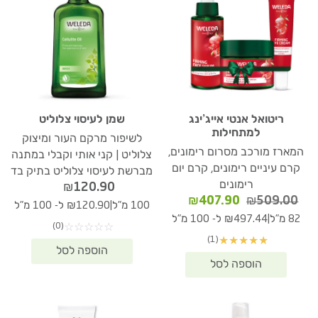
ריטואל אנטי אייג’ינג
שמן לעיסוי צלוליט
למתחילות
לשיפור מרקם העור ומיצוק
המארז מורכב מסרום רימונים,
צלוליט | קני אותי וקבלי במתנה
קרם עיניים רימונים, קרם יום
מברשת לעיסוי צלוליט בתיק בד
רימונים
₪
120.90
המחיר
המחיר
₪
407.90
₪
509.00
|
100 מ"ל
₪120.90 ל- 100 מ"ל
המקורי
הנוכחי
|
82 מ"ל
₪497.44 ל- 100 מ"ל
(0)
☆
☆
☆
☆
☆
היה:
הוא:
(1)
★
★
★
★
★
₪407.90.
₪509.00.