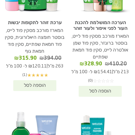
הערכה המושלמת להכנת
ערכת זוהר לתקופות יבשות
העור לפני איפור ולעור זוהר
המארז מורכב מסקין פוד לייט,
המארז מורכב מסקין פוד לייט,
בוסטר חומצה היאלורונית, סקין
בוסטר ברונזר, סקין פוד שמן
פוד חמאת שפתיים, סקין פוד
אולטרה לייט, סקין פוד חמאת
חמאת גוף
שפתיים
המחיר
המחיר
₪
315.90
₪
394.00
המחיר
המחיר
₪
328.90
₪
410.20
המקורי
הנוכחי
|
263 מ"ל
₪120.11 ל- 100 מ"ל
המקורי
הנוכחי
היה:
הוא:
|
213 מ"ל
₪154.41 ל- 100 מ"ל
(1)
★
★
★
★
★
היה:
הוא:
15.90.
₪394.00.
(0)
☆
☆
☆
☆
☆
₪328.90.
₪410.20.