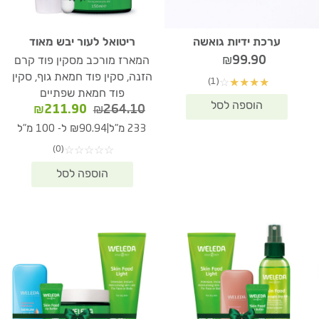
ערכת ידיות גואשה
ריטואל לעור יבש מאוד
₪
99.90
המארז מורכב מסקין פוד קרם
הזנה, סקין פוד חמאת גוף, סקין
(1)
☆
★
★
★
★
פוד חמאת שפתיים
המחיר
המחיר
₪
211.90
₪
264.10
המקורי
הנוכחי
|
233 מ"ל
₪90.94 ל- 100 מ"ל
היה:
הוא:
(0)
☆
☆
☆
☆
☆
11.90.
₪264.10.