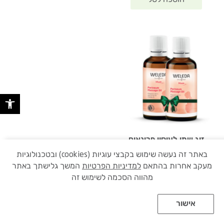
פתח 
זוג שמן לעיסוי פרינאום
צמד שמן לעיסוי הפרינאום -
באתר זה נעשה שימוש בקבצי עוגיות (cookies) ובטכנולוגיות
אחד לעיסוי ואחד לחדר הלידה
מעקב אחרות בהתאם
למדיניות הפרטיות
המשך גלישתך באתר
המחיר
המחיר
₪
112.00
₪
179.80
מהווה הסכמה לשימוש זה
המקורי
הנוכחי
|
100 מ"ל
₪112.00 ל- 100 מ"ל
היה:
הוא:
(0)
אישור
☆
☆
☆
☆
☆
₪112.00.
₪179.80.