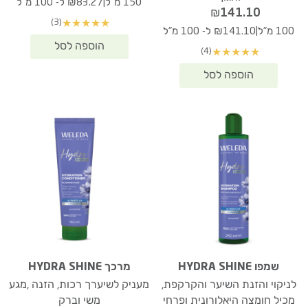
|
150 מ"ל
₪83.27 ל- 100 מ"ל
₪
141.10
(3)
★
★
★
★
★
|
100 מ"ל
₪141.10 ל- 100 מ"ל
(4)
★
★
★
★
★
שמפו HYDRA SHINE
מרכך HYDRA SHINE
לניקוי והזנת השיער והקרקפת,
מעניק לשיערך רכות, הזנה ,מגע
מכיל חומצה היאלורונית ופרחי
משי וברק