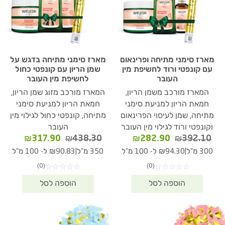
מארז סימני מתיחה ופרינאום
מארז סימני מתיחה בדגש על
עם קונפטי ורוד לחשיפת מין
שמן הריון עם קונפטי כחול
העובר
לחשיפת מין העובר
המארז מורכב משמן הריון,
המארז מורכב מזוג שמן הריון,
חמאת הריון למניעת סימני
חמאת הריון למניעת סימני
מתיחה, שמן לעיסוי הפרינאום
מתיחה, קונפטי כחול לגילוי מין
וקונפטי ורוד לגילוי מין העובר
העובר
המחיר
המחיר
המחיר
המחיר
₪
317.90
₪
438.30
₪
282.90
₪
392.10
המקורי
הנוכחי
המקורי
הנוכחי
|
|
300 מ"ל
₪94.30 ל- 100 מ"ל
350 מ"ל
₪90.83 ל- 100 מ"ל
היה:
הוא:
היה:
הוא:
(0)
(0)
☆
☆
☆
☆
☆
☆
☆
☆
☆
☆
17.90.
₪438.30.
₪282.90.
₪392.10.