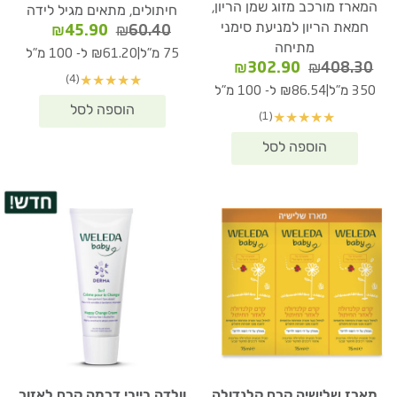
המארז מורכב מזוג שמן הריון,
חיתולים, מתאים מגיל לידה
חמאת הריון למניעת סימני
המחיר
המחיר
₪
45.90
₪
60.40
מתיחה
המקורי
הנוכחי
|
75 מ"ל
₪61.20 ל- 100 מ"ל
המחיר
המחיר
היה:
הוא:
₪
302.90
₪
408.30
(4)
★
★
★
★
★
המקורי
הנוכחי
₪60.40.
₪45.90.
|
350 מ"ל
₪86.54 ל- 100 מ"ל
היה:
הוא:
(1)
★
★
★
★
★
₪302.90.
₪408.30.
מארז שלישיה קרם קלנדולה
וולדה בייבי דרמה קרם לאזור