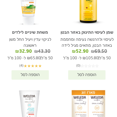
שמן לעיסוי התינוק באזור הבטן
משחת שיניים לילדים
לעיסוי ולהרגשה נעימה ומחממת
לניקוי עדין ויעיל החל משן
באזור הבטן, מתאים מגיל לידה
ראשונה
המחיר
המחיר
המחיר
המחיר
₪
32.90
₪
43.30
₪
52.90
₪
69.50
המקורי
הנוכחי
המקורי
הנוכחי
|
|
50 מ"ל
₪105.80 ל- 100 מ"ל
50 מ"ל
₪65.80 ל- 100 מ"ל
היה:
הוא:
היה:
הוא:
(4)
(0)
★
★
★
★
★
☆
☆
☆
☆
☆
₪32.90.
₪43.30.
₪52.90.
₪69.50.