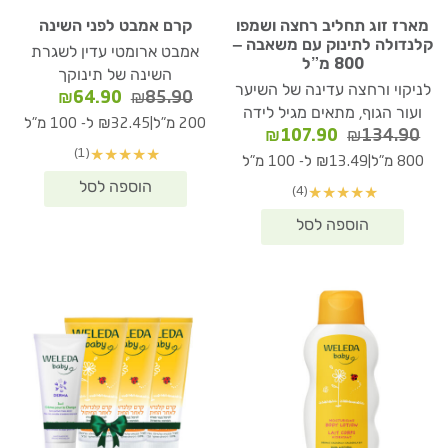
מארז זוג תחליב רחצה ושמפו
קרם אמבט לפני השינה
קלנדולה לתינוק עם משאבה –
אמבט ארומטי עדין לשגרת
800 מ”ל
השינה של תינוקך
לניקוי ורחצה עדינה של השיער
המחיר
המחיר
₪
64.90
₪
85.90
ועור הגוף, מתאים מגיל לידה
המקורי
הנוכחי
|
200 מ"ל
₪32.45 ל- 100 מ"ל
המחיר
המחיר
₪
107.90
₪
134.90
היה:
הוא:
(1)
★
★
★
★
★
המקורי
הנוכחי
₪64.90.
₪85.90.
|
800 מ"ל
₪13.49 ל- 100 מ"ל
היה:
הוא:
(4)
★
★
★
★
★
₪107.90.
₪134.90.