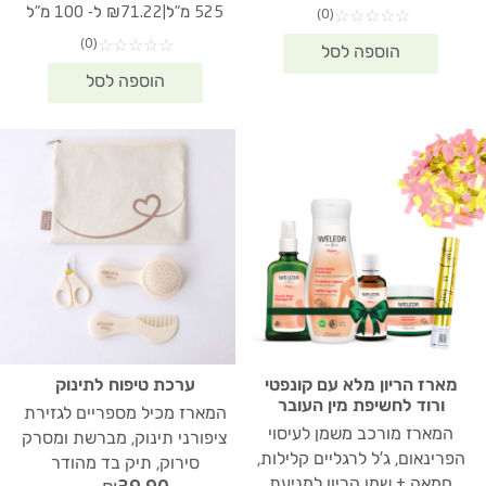
היה:
הוא:
המקורי
הנוכחי
|
525 מ"ל
₪71.22 ל- 100 מ"ל
(0)
☆
☆
☆
☆
☆
₪317.90.
₪438.30.
היה:
הוא:
(0)
☆
☆
☆
☆
☆
73.90.
₪532.00.
מארז הריון מלא עם קונפטי
ערכת טיפוח לתינוק
ורוד לחשיפת מין העובר
המארז מכיל מספריים לגזירת
המארז מורכב משמן לעיסוי
ציפורני תינוק, מברשת ומסרק
הפרינאום, ג'ל לרגליים קלילות,
סירוק, תיק בד מהודר
חמאה + שמן הריון למניעת