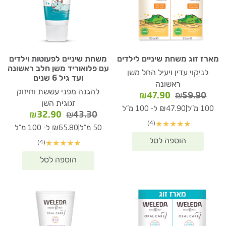
מארז זוג משחת שיניים לילדים
משחת שיניים לפעוטות וילדים
עם פלואוריד משן חלב ראשונה
לניקוי עדין ויעיל החל משן
ועד גיל 6 שנים
ראשונה
להגנה מפני עששת וחיזוק
המחיר
המחיר
₪
47.90
₪
59.90
זגוגית השן
המקורי
הנוכחי
|
100 מ"ל
₪47.90 ל- 100 מ"ל
המחיר
המחיר
₪
32.90
₪
43.30
היה:
הוא:
(4)
★
★
★
★
★
המקורי
הנוכחי
₪47.90.
₪59.90.
|
50 מ"ל
₪65.80 ל- 100 מ"ל
היה:
הוא:
(4)
★
★
★
★
★
₪32.90.
₪43.30.