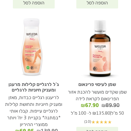
שמן לעיסוי פרינאום
ג’ל לרגליים קלילות מרענן
ומעניק חיוניות לרגליים
שמן שקדים מועשר להכנת אזור
לריענון רגליים כבדות, מאזן
הפרינאום לקראת לידה
ומעניק חיוניות ותחושת קלילות
המחיר
המחיר
₪
67.90
₪
89.90
המקורי
הנוכחי
לרגליים עייפות. קבלו אותי
|
50 מ"ל
₪135.80 ל- 100 מ"ל
היה:
הוא:
*במתנה* בקניית 3 יח' ויותר
(10)
★
★
★
★
★
₪67.90.
₪89.90.
ממוצרי ההיריון