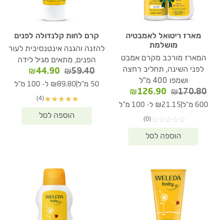
מארז ריטואל לאמבטיה
קרם לחות קלנדולה לפנים
מושלמת
להזנה והגנה אינטנסיבית לעור
המארז מורכב מקרם אמבט
הפנים, מתאים מגיל לידה
לפני השינה, תחליב רחצה
המחיר
המחיר
₪
44.90
₪
59.40
ושמפו 400 מ"ל
המקורי
הנוכחי
|
50 מ"ל
₪89.80 ל- 100 מ"ל
המחיר
המחיר
היה:
הוא:
₪
126.90
₪
170.80
(4)
★
★
★
★
★
המקורי
הנוכחי
₪59.40.
₪44.90.
|
600 מ"ל
₪21.15 ל- 100 מ"ל
היה:
הוא:
(0)
☆
☆
☆
☆
☆
₪126.90.
₪170.80.