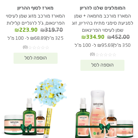
המומלצים שלנו להריון
מארז לסוף ההריון
המארז מורכב מחמאה + שמן
המארז מורכב מזוג שמן לעיסוי
למניעת סימני מתיח בהיריון, זוג
הפרינאום, ג'ל לרגליים קלילות
המחיר
המחיר
₪
223.90
₪
319.70
שמן לעיסוי הפרינאום
המקורי
הנוכחי
המחיר
המחיר
₪
334.90
₪
452.00
|
325 מ"ל
₪68.89 ל- 100 מ"ל
היה:
הוא:
המקורי
הנוכחי
|
350 מ"ל
₪95.69 ל- 100 מ"ל
(0)
☆
☆
☆
☆
☆
23.90.
₪319.70.
היה:
הוא:
(0)
☆
☆
☆
☆
☆
₪334.90.
₪452.00.