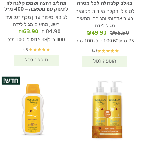
באלם קלנדולה לכל מטרה
תחליב רחצה ושמפו קלנדולה
לתינוק עם משאבה – 400 מ״ל
לטיפול והקלה מיידית מקומית
לניקוי וטיפוח עדין מכף רגל ועד
בעור אדמומי ומגורה, מתאים
ראש, מתאים מגיל לידה
מגיל לידה
המחיר
המחיר
₪
63.90
₪
84.90
המחיר
המחיר
₪
49.90
₪
65.50
המקורי
הנוכחי
המקורי
הנוכחי
|
400 מ"ל
₪15.98 ל- 100 מ"ל
|
25 גרם
₪199.60 ל- 100 גרם
היה:
הוא:
היה:
הוא:
(3)
★
★
★
★
★
(3)
★
★
★
★
★
₪63.90.
₪84.90.
₪49.90.
₪65.50.