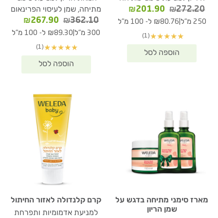
המחיר
המחיר
₪
201.90
₪
272.20
מתיחה, שמן לעיסוי הפרינאום
המקורי
הנוכחי
המחיר
המחיר
₪
267.90
₪
362.10
|
250 מ"ל
₪80.76 ל- 100 מ"ל
היה:
הוא:
המקורי
הנוכחי
|
300 מ"ל
₪89.30 ל- 100 מ"ל
(1)
★
★
★
★
★
₪201.90.
₪272.20.
היה:
הוא:
(1)
★
★
★
★
★
67.90.
₪362.10.
מארז סימני מתיחה בדגש על
קרם קלנדולה לאזור החיתול
שמן הריון
למניעת אדמומיות ותפרחת