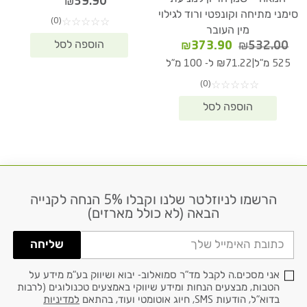
₪
39.90
סימני מתיחה וקונפטי ורוד לגילוי
(0)
☆
☆
☆
☆
☆
מין העובר
המחיר
המחיר
₪
373.90
₪
532.00
המקורי
הנוכחי
|
525 מ"ל
₪71.22 ל- 100 מ"ל
היה:
הוא:
(0)
☆
☆
☆
☆
☆
₪373.90.
₪532.00.
הרשמו לניוזלטר שלנו וקבלו 5% הנחה לקנייה
דוא׳׳ל
הבאה (לא כולל מארזים)
שליחה
אני מסכים.ה לקבל מד"ר סמואלוב- יבוא ושיווק בע"מ מידע על
הטבות, מבצעים הנחות ומידע שיווקי באמצעים טכנולוגים (לרבות
בדוא"ל, הודעות SMS, חיוג אוטומטי ועוד, בהתאם
למדיניות