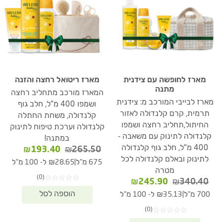
מארז לחופשה עם צידנית
מארז ריטואל רחצה והזנה
מתנה
המארז מורכב מתחליב רחצה
מארז לבייבי המורכב מ: צידנית
ושמפו 400 מ"ל, חלב גוף
תרמית, קרם קלנדולה לאזור
קלנדולה, משחת החתלה
החיתול,תחליב רחצה ושמפו
קלנדולה וערכת טיפוח לתינוק
קלנדולה לתינוק עם משאבה -
במתנה!
400 מ"ל, חלב גוף קלנדולה
המחיר
המחיר
₪
193.40
₪
265.50
לתינוק ובאלם קלנדולה לכל
המקורי
הנוכחי
|
675 מ"ל
₪28.65 ל- 100 מ"ל
היה:
הוא:
מטרה
(0)
☆
☆
☆
☆
☆
93.40.
₪265.50.
המחיר
המחיר
₪
245.90
₪
340.40
המקורי
הנוכחי
|
700 מ"ל
₪35.13 ל- 100 מ"ל
היה:
הוא:
(0)
☆
☆
☆
☆
☆
₪245.90.
₪340.40.