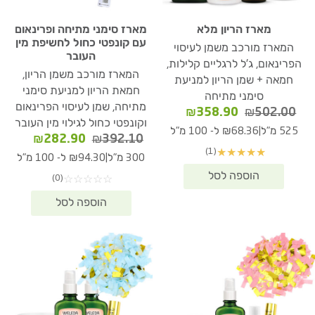
מארז הריון מלא
מארז סימני מתיחה ופרינאום
עם קונפטי כחול לחשיפת מין
המארז מורכב משמן לעיסוי
העובר
הפרינאום, ג'ל לרגליים קלילות,
המארז מורכב משמן הריון,
חמאה + שמן הריון למניעת
חמאת הריון למניעת סימני
סימני מתיחה
מתיחה, שמן לעיסוי הפרינאום
המחיר
המחיר
₪
358.90
₪
502.00
וקונפטי כחול לגילוי מין העובר
המקורי
הנוכחי
|
525 מ"ל
₪68.36 ל- 100 מ"ל
המחיר
המחיר
₪
282.90
₪
392.10
היה:
הוא:
(1)
★
★
★
★
★
המקורי
הנוכחי
₪358.90.
₪502.00.
|
300 מ"ל
₪94.30 ל- 100 מ"ל
היה:
הוא:
(0)
☆
☆
☆
☆
☆
82.90.
₪392.10.