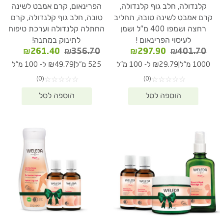
קלנדולה, חלב גוף קלנדולה,
הפרינאום, קרם אמבט לשינה
קרם אמבט לשינה טובה, תחליב
טובה, חלב גוף קלנדולה, קרם
רחצה ושמפו 400 מ"ל ושמן
החתלה קלנדולה וערכת טיפוח
לעיסוי הפרינאום !
לתינוק במתנה!
המחיר
המחיר
המחיר
המחיר
₪
261.40
₪
356.70
₪
297.90
₪
401.70
המקורי
הנוכחי
המקורי
הנוכחי
|
|
1000 מ"ל
₪29.79 ל- 100 מ"ל
525 מ"ל
₪49.79 ל- 100 מ"ל
היה:
הוא:
היה:
הוא:
(0)
(0)
☆
☆
☆
☆
☆
☆
☆
☆
☆
☆
61.40.
₪356.70.
₪297.90.
₪401.70.