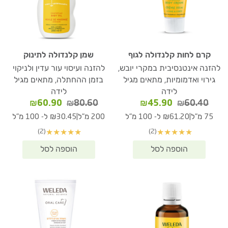
קרם לחות קלנדולה לגוף
שמן קלנדולה לתינוק
להזנה אינטנסיבית במקרי יובש,
להזנה ועיסוי עור עדין ולניקוי
גירוי ואדמומיות, מתאים מגיל
בזמן ההחתלה, מתאים מגיל
לידה
לידה
המחיר
המחיר
המחיר
המחיר
₪
60.90
₪
80.60
₪
45.90
₪
60.40
המקורי
הנוכחי
המקורי
הנוכחי
|
|
75 מ"ל
₪61.20 ל- 100 מ"ל
200 מ"ל
₪30.45 ל- 100 מ"ל
היה:
הוא:
היה:
הוא:
(2)
(2)
★
★
★
★
★
★
★
★
★
★
₪60.90.
₪80.60.
₪45.90.
₪60.40.