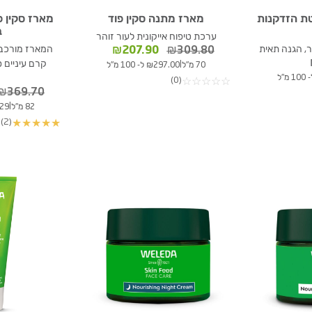
ת הזדקנות
מארז מתנה סקין פוד
מארז סקין פ
ב
ערכת טיפוח אייקונית לעור זוהר
, הגנה תאית
המחיר
המחיר
המארז מורכב ס
₪
207.90
₪
309.80
המקורי
הנוכחי
קרם עיניים ס
|
70 מ"ל
₪297.00 ל- 100 מ"ל
היה:
הוא:
(0)
☆
☆
☆
☆
☆
₪207.90.
₪309.80.
₪
369.70
|
82 מ"ל
63.29
(2)
★
★
★
★
★