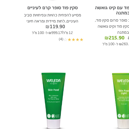
וד עם קיט גואשה
סקין פוד סופר קרם לעיניים
מתנה
מסייע להפחית כהויות ונפיחויות סביב
ופר סרום סקין פוד,
העיניים, לחות מיידית ומראה חיוני
קין פוד וקיט גואשה
₪
119.90
במתנה
|
12 מ"ל
₪999.17 ל- 100 מ"ל
המחיר
המחיר
₪
215.90
(4)
☆
★
★
★
★
המקורי
הנוכחי
₪2 ל- 100 מ"ל
היה:
הוא:
₪215.90.
₪369.70.