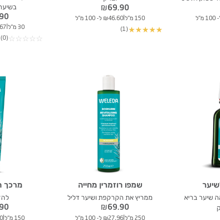
בשיער 
₪
69.90
.90
|
150 מ"ל
₪46.60 ל- 100 מ"ל
|
30 מ"ל
49.67
(1)
★
★
★
★
★
(0)
☆
☆
☆
☆
☆
שיער
שמפו רוזמרין מחייה
מרכך רו
 שיער בריא
ממריץ את הקרקפת ושיער דליל
להז
.90
₪
69.90
|
|
250 מ"ל
₪27.96 ל- 100 מ"ל
150 מ"ל
.60