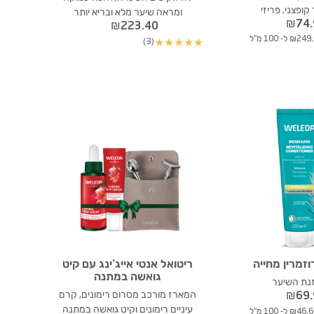
קופצני, פריזי
ומראה שיער מלא ובריא יותר
₪
74
₪
223.40
₪2 ל- 100 מ"ל
(3)
★
★
★
★
★
זמרין מחייה
ריטואל אנטי אייג’ינג עם קיט
גואשה במתנה
נת השיער
המארז מורכב מסרום רימונים, קרם
₪
69
עיניים רימונים וקיט גואשה במתנה
₪46 ל- 100 מ"ל