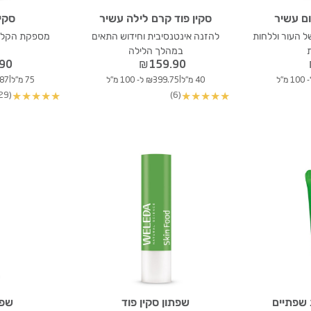
ום עשיר
סקין פוד קרם לילה עשיר
סקין
ל העור וללחות
להזנה אינטנסיבית וחידוש התאים
מספקת הקלה 
במהלך הלילה
.90
₪
159.90
|
|
40 מ"ל
₪399.75 ל- 100 מ"ל
75 מ"ל
19.87
(29)
(6)
★
★
★
★
★
★
★
★
★
★
 שפתיים
שפתון סקין פוד
שפת