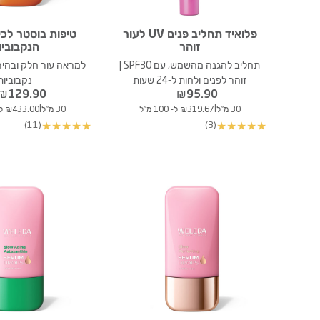
פלואיד תחליב פנים UV לעור
טיפות בוסטר לכיו
זוהר
הנקבוביו
תחליב להגנה מהשמש, עם SPF30 |
למראה עור חלק ובהיר 
זוהר לפנים ולחות ל-24 שעות
נקבוביות
₪
129.90
₪
95.90
|
|
30 מ"ל
₪319.67 ל- 100 מ"ל
30 מ"ל
₪433.00 ל- 100 מ"ל
(11)
(3)
★
★
★
★
★
★
★
★
★
★