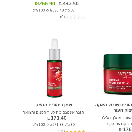
המחיר
המחיר
₪
266.90
₪
432.50
המקורי
הנוכחי
|
82 מ"ל
₪325.49 ל- 100 מ"ל
היה:
הוא:
(0)
☆
☆
☆
☆
☆
₪266.90.
₪432.50.
מונים ושורש מאקה
שמן רימונים ממצק
צוק העור
הזנה אינטנסיבית לעור הפנים והצוואר
העור במהלך הלילה,
₪
171.40
משקם את העור
|
30 מ"ל
₪571.33 ל- 100 מ"ל
₪
176
(16)
★
★
★
★
★