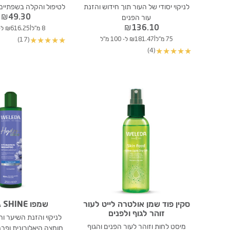
לניקוי יסודי של העור תוך חידוש והזנת
לטיפול והקלה בשפתיים 
₪
49.30
עור הפנים
₪
136.10
|
8 מ"ל
₪616.25 ל- 100 מ"ל
|
75 מ"ל
₪181.47 ל- 100 מ"ל
(17)
★
★
★
★
★
(4)
★
★
★
★
★
סקין פוד שמן אולטרה לייט לעור
שמפו HYDRA SHINE
זוהר לגוף ולפנים
לניקוי והזנת השיער ו
מיסט לחות וזוהר לעור הפנים והגוף
חומצה היאלורונית ופרח