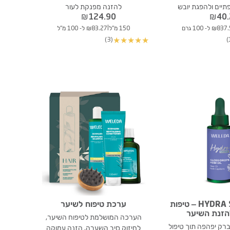
יים ולהפגת יובש
להזנה מפנקת לעור
₪
124.90
₪
40
|
₪8 ל- 100 גרם
150 מ"ל
₪83.27 ל- 100 מ"ל
(3)
★
★
★
★
★
שמן HYDRA SHINE – טיפות
ערכת טיפוח לשיער
הזנת השיער
הערכה המושלמת לטיפוח השיער,
רק יפהפה תוך טיפול
לחיזוק סיב השערה, הזנה עמוקה