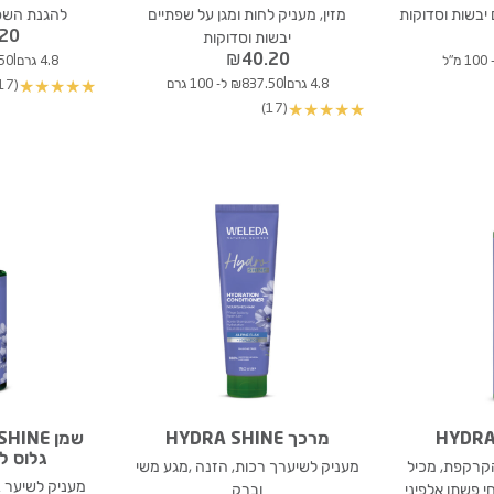
יבשות וסדוקות
מזין, מעניק לחות ומגן על שפתיים
להגנת השפת
.20
יבשות וסדוקות
₪
40.20
|
4.8 גרם
37.50
|
4.8 גרם
₪837.50 ל- 100 גרם
(17)
★
★
★
★
★
(17)
★
★
★
★
★
מרכך HYDRA SHINE
גלוס ל
הקרקפת, מכיל
מעניק לשיערך רכות, הזנה ,מגע משי
מעניק לשיער ב
י פשתן אלפיני
וברק