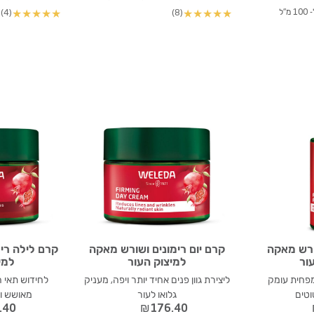
(4)
(8)
★
★
★
★
★
★
★
★
★
★
ורש מאקה
קרם יום רימונים ושורש מאקה
קרם לילה רי
ור
למיצוק העור
למי
ומפחית עומק
ליצירת גוון פנים אחיד יותר ויפה, מעניק
לחידוש תאי 
טים
גלואו לעור
מאושש ו
.40
₪
176.40