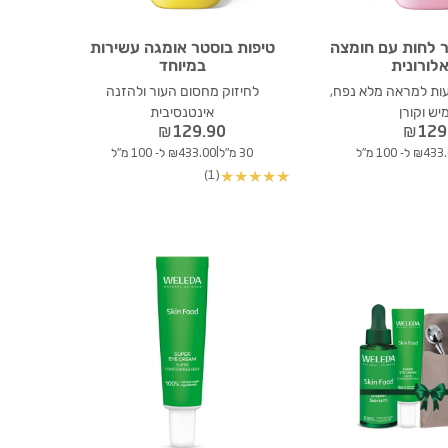
ר לחות עם חומצה
טיפות בוסטר אומגה עשירות
לורונית
במיוחד
 ל- 24 שעות למראה מלא נפח,
לחיזוק מחסום העור ולהזנה
יש וקורן
אינטנסיבית
₪
129.90
₪
129
|
₪4 ל- 100 מ"ל
30 מ"ל
₪433.00 ל- 100 מ"ל
(1)
★
★
★
★
★