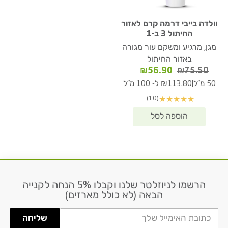
וולדה בייבי דרמה קרם לאזור
החיתול 3 ב-1
מגן, מרגיע ומשקם עור מגורה
באזור החיתול
המחיר
המחיר
₪
56.90
₪
75.50
המקורי
הנוכחי
|
50 מ"ל
₪113.80 ל- 100 מ"ל
היה:
הוא:
(10)
★
★
★
★
★
₪56.90.
₪75.50.
הרשמו לניוזלטר שלנו וקבלו 5% הנחה לקנייה
דוא׳׳ל
הבאה (לא כולל מארזים)
שליחה