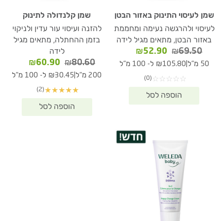
שמן לעיסוי התינוק באזור הבטן
שמן קלנדולה לתינוק
לעיסוי ולהרגשה נעימה ומחממת
להזנה ועיסוי עור עדין ולניקוי
באזור הבטן, מתאים מגיל לידה
בזמן ההחתלה, מתאים מגיל
המחיר
המחיר
₪
52.90
₪
69.50
לידה
המקורי
הנוכחי
המחיר
המחיר
₪
60.90
₪
80.60
|
50 מ"ל
₪105.80 ל- 100 מ"ל
היה:
הוא:
המקורי
הנוכחי
|
200 מ"ל
₪30.45 ל- 100 מ"ל
(0)
☆
☆
☆
☆
☆
₪52.90.
₪69.50.
היה:
הוא:
(2)
★
★
★
★
★
₪60.90.
₪80.60.