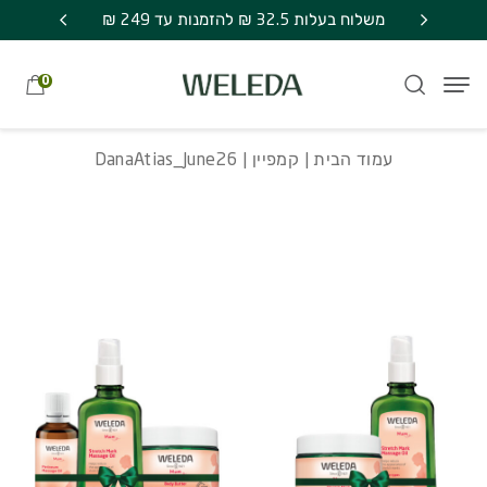
חזרה למעלה
Skip to Conten
משלוח חינם בקניה מעל 249 ₪ | אספקה עד 7
DanaAtias_June26
משלוח בעלות 32.5 ₪ להזמנות עד 249 ₪
מתנה סוד
0
עמוד הבית
|
קמפיין
| DanaAtias_June26