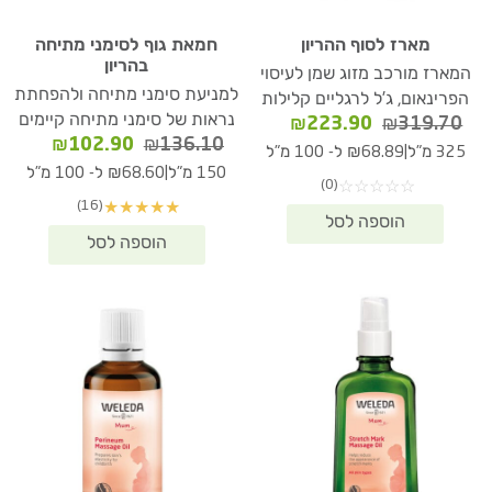
מארז לסוף ההריון
חמאת גוף לסימני מתיחה
בהריון
המארז מורכב מזוג שמן לעיסוי
למניעת סימני מתיחה ולהפחתת
הפרינאום, ג'ל לרגליים קלילות
נראות של סימני מתיחה קיימים
המחיר
המחיר
₪
223.90
₪
319.70
המחיר
המחיר
₪
102.90
₪
136.10
המקורי
הנוכחי
|
325 מ"ל
₪68.89 ל- 100 מ"ל
המקורי
הנוכחי
היה:
הוא:
|
150 מ"ל
₪68.60 ל- 100 מ"ל
(0)
☆
☆
☆
☆
☆
היה:
הוא:
₪223.90.
₪319.70.
(16)
★
★
★
★
★
02.90.
₪136.10.