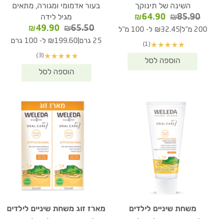
השינה של תינוקך
בעור אדמומי ומגורה, מתאים
המחיר
המחיר
₪
64.90
₪
85.90
מגיל לידה
המקורי
הנוכחי
המחיר
המחיר
₪
49.90
₪
65.50
|
200 מ"ל
₪32.45 ל- 100 מ"ל
היה:
הוא:
המקורי
הנוכחי
|
25 גרם
₪199.60 ל- 100 גרם
(1)
★
★
★
★
★
₪64.90.
₪85.90.
היה:
הוא:
(3)
★
★
★
★
★
₪49.90.
₪65.50.
משחת שיניים לילדים
מארז זוג משחת שיניים לילדים