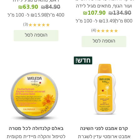
ראש, מתאים מגיל לידה
ועור הגוף, מתאים מגיל לידה
המחיר
המחיר
₪
63.90
₪
84.90
המחיר
המחיר
₪
107.90
₪
134.90
המקורי
הנוכחי
|
400 מ"ל
₪15.98 ל- 100 מ"ל
המקורי
הנוכחי
היה:
הוא:
|
800 מ"ל
₪13.49 ל- 100 מ"ל
(3)
★
★
★
★
★
היה:
הוא:
₪63.90.
₪84.90.
(4)
★
★
★
★
★
₪107.90.
₪134.90.
קרם אמבט לפני השינה
באלם קלנדולה לכל מטרה
אמבט ארומטי עדין לשגרת
לטיפול והקלה מיידית מקומית