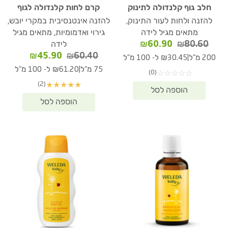
חלב גוף קלנדולה לתינוק
קרם לחות קלנדולה לגוף
להזנה ולחות לעור התינוק,
להזנה אינטנסיבית במקרי יובש,
מתאים מגיל לידה
גירוי ואדמומיות, מתאים מגיל
המחיר
המחיר
₪
60.90
₪
80.60
לידה
המקורי
הנוכחי
המחיר
המחיר
₪
45.90
₪
60.40
|
200 מ"ל
₪30.45 ל- 100 מ"ל
היה:
הוא:
המקורי
הנוכחי
|
75 מ"ל
₪61.20 ל- 100 מ"ל
(0)
☆
☆
☆
☆
☆
₪60.90.
₪80.60.
היה:
הוא:
(2)
★
★
★
★
★
₪45.90.
₪60.40.