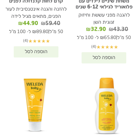
משחת שיניים לילדים עם
קרם לחות קלנדולה לפנים
פלואוריד לגילאי 6-12 שנים
להזנה והגנה אינטנסיבית לעור
להגנה מפני עששת וחיזוק
הפנים, מתאים מגיל לידה
זגוגית השן
המחיר
המחיר
₪
44.90
₪
59.40
המחיר
המחיר
₪
32.90
₪
43.30
המקורי
הנוכחי
|
50 מ"ל
₪89.80 ל- 100 מ"ל
המקורי
הנוכחי
היה:
הוא:
|
50 מ"ל
₪65.80 ל- 100 מ"ל
(4)
★
★
★
★
★
היה:
הוא:
₪44.90.
₪59.40.
(4)
★
★
★
★
★
₪32.90.
₪43.30.