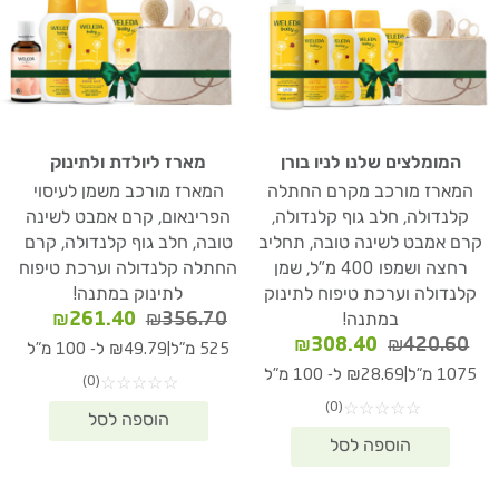
המומלצים שלנו לניו בורן
מארז ליולדת ולתינוק
המארז מורכב מקרם החתלה
המארז מורכב משמן לעיסוי
קלנדולה, חלב גוף קלנדולה,
הפרינאום, קרם אמבט לשינה
קרם אמבט לשינה טובה, תחליב
טובה, חלב גוף קלנדולה, קרם
רחצה ושמפו 400 מ"ל, שמן
החתלה קלנדולה וערכת טיפוח
קלנדולה וערכת טיפוח לתינוק
לתינוק במתנה!
המחיר
המחיר
₪
261.40
₪
356.70
במתנה!
המקורי
הנוכחי
המחיר
המחיר
₪
308.40
₪
420.60
|
525 מ"ל
₪49.79 ל- 100 מ"ל
היה:
הוא:
המקורי
הנוכחי
|
1075 מ"ל
₪28.69 ל- 100 מ"ל
(0)
☆
☆
☆
☆
☆
61.40.
₪356.70.
היה:
הוא:
(0)
☆
☆
☆
☆
☆
₪308.40.
₪420.60.