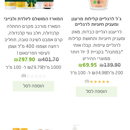
ג’ל לרגליים קלילות מרענן
המארז המושלם ליולדת ולבייבי
ומעניק חיוניות לרגליים
המארז מורכב מקרם החתלה
לריענון רגליים כבדות, מאזן
קלנדולה, חלב גוף קלנדולה,
ומעניק חיוניות ותחושת קלילות
קרם אמבט לשינה טובה, תחליב
לרגליים עייפות. קבלו אותי
רחצה ושמפו 400 מ"ל ושמן
*במתנה* בקניית 3 יח' ויותר
לעיסוי הפרינאום !
ממוצרי ההיריון
המחיר
המחיר
₪
297.90
₪
401.70
המחיר
המחיר
₪
69.95
₪
139.90
המקורי
הנוכחי
|
1000 מ"ל
₪29.79 ל- 100 מ"ל
המקורי
הנוכחי
היה:
הוא:
|
200 מ"ל
₪34.98 ל- 100 מ"ל
(0)
☆
☆
☆
☆
☆
היה:
הוא:
97.90.
₪401.70.
(5)
★
★
★
★
★
₪69.95.
₪139.90.