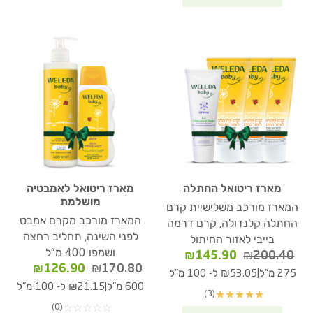
מארז ריטואל החתלה
מארז ריטואל לאמבטיה
מושלמת
המארז מורכב משלישיית קרם
המארז מורכב מקרם אמבט
החתלה קלנדולה, קרם דרמה
לפני השינה, תחליב רחצה
בייבי לאזור החיתול
ושמפו 400 מ"ל
המחיר
המחיר
₪
145.90
₪
200.40
המחיר
המחיר
₪
126.90
₪
170.80
המקורי
הנוכחי
|
275 מ"ל
₪53.05 ל- 100 מ"ל
המקורי
הנוכחי
היה:
הוא:
|
600 מ"ל
₪21.15 ל- 100 מ"ל
(3)
★
★
★
★
★
היה:
הוא:
₪145.90.
₪200.40.
(0)
☆
☆
☆
☆
☆
26.90.
₪170.80.