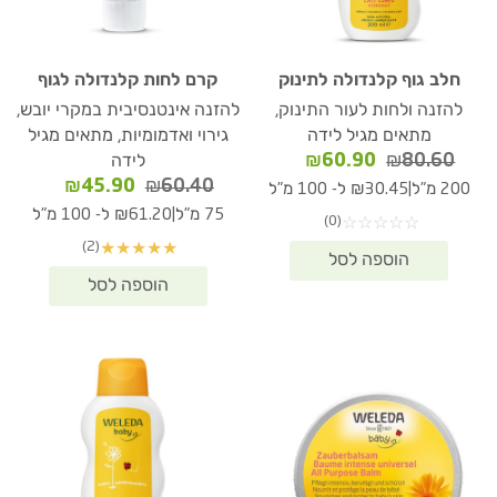
חלב גוף קלנדולה לתינוק
קרם לחות קלנדולה לגוף
להזנה ולחות לעור התינוק,
להזנה אינטנסיבית במקרי יובש,
מתאים מגיל לידה
גירוי ואדמומיות, מתאים מגיל
המחיר
המחיר
₪
60.90
₪
80.60
לידה
המקורי
הנוכחי
המחיר
המחיר
₪
45.90
₪
60.40
|
200 מ"ל
₪30.45 ל- 100 מ"ל
היה:
הוא:
המקורי
הנוכחי
|
75 מ"ל
₪61.20 ל- 100 מ"ל
(0)
☆
☆
☆
☆
☆
₪60.90.
₪80.60.
היה:
הוא:
(2)
★
★
★
★
★
₪45.90.
₪60.40.