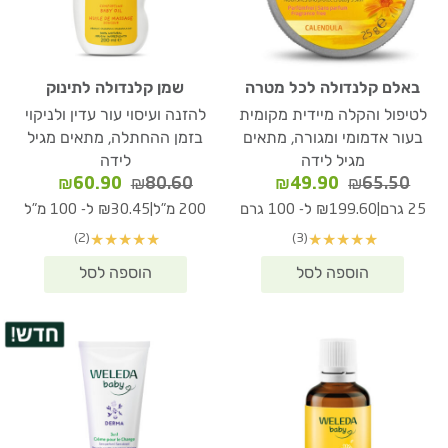
באלם קלנדולה לכל מטרה
שמן קלנדולה לתינוק
לטיפול והקלה מיידית מקומית
להזנה ועיסוי עור עדין ולניקוי
בעור אדמומי ומגורה, מתאים
בזמן ההחתלה, מתאים מגיל
מגיל לידה
לידה
המחיר
המחיר
המחיר
המחיר
₪
60.90
₪
80.60
₪
49.90
₪
65.50
המקורי
הנוכחי
המקורי
הנוכחי
|
|
25 גרם
₪199.60 ל- 100 גרם
200 מ"ל
₪30.45 ל- 100 מ"ל
היה:
הוא:
היה:
הוא:
(2)
(3)
★
★
★
★
★
★
★
★
★
★
₪60.90.
₪80.60.
₪49.90.
₪65.50.