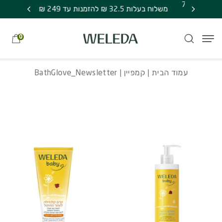
חזרה למעלה
Skip to Conten
משלוח חינם בקניה מעל 249 ₪ | אספקה עד 7
BathGlove_Newsletter
משלוח בעלות 32.5 ₪ להזמנות עד 249 ₪
מתנה סוד
0
עמוד הבית
|
קמפיין
| BathGlove_Newsletter