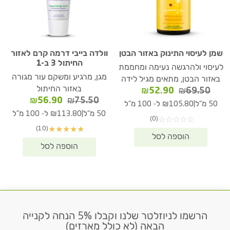
שמן לעיסוי התינוק באזור הבטן
וולדה בייבי דרמה קרם לאזור
החיתול 3 ב-1
לעיסוי ולהרגשה נעימה ומחממת
מגן, מרגיע ומשקם עור מגורה
באזור הבטן, מתאים מגיל לידה
באזור החיתול
המחיר
המחיר
₪
52.90
₪
69.50
המחיר
המחיר
₪
56.90
₪
75.50
המקורי
הנוכחי
|
50 מ"ל
₪105.80 ל- 100 מ"ל
המקורי
הנוכחי
היה:
הוא:
|
50 מ"ל
₪113.80 ל- 100 מ"ל
(0)
☆
☆
☆
☆
☆
היה:
הוא:
₪52.90.
₪69.50.
(10)
★
★
★
★
★
₪56.90.
₪75.50.
הרשמו לניוזלטר שלנו וקבלו 5% הנחה לקנייה
דוא׳׳ל
הבאה (לא כולל מארזים)