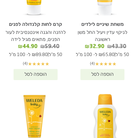
משחת שיניים לילדים
קרם לחות קלנדולה לפנים
לניקוי עדין ויעיל החל משן
להזנה והגנה אינטנסיבית לעור
ראשונה
הפנים, מתאים מגיל לידה
המחיר
המחיר
המחיר
המחיר
₪
44.90
₪
59.40
₪
32.90
₪
43.30
המקורי
הנוכחי
המקורי
הנוכחי
|
|
50 מ"ל
₪65.80 ל- 100 מ"ל
50 מ"ל
₪89.80 ל- 100 מ"ל
היה:
הוא:
היה:
הוא:
(4)
(4)
★
★
★
★
★
★
★
★
★
★
₪44.90.
₪59.40.
₪32.90.
₪43.30.