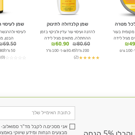
לכל מטרה
שמן קלנדולה לתינוק
שמן לעיסוי ה
 מקומית בעור
להזנה ועיסוי עור עדין ולניקוי בזמן
לעיסוי ולהרגשה
ם מגיל לידה
ההחתלה, מתאים מגיל לידה
הבטן, מת
ר
המחיר
המחיר
המחיר
₪
69.50
₪
60.90
₪
80.60
₪
49
י
הנוכחי
המקורי
הנוכחי
|
|
200 מ"ל
₪30.45 ל- 100 מ"ל
50 מ"ל
05.80
הוא:
היה:
הוא:
(0)
(2)
☆
☆
☆
☆
☆
★
★
★
★
★
₪60.90.
₪80.60.
₪49.90.
₪6
דוא׳׳ל
אני מסכים.ה לקבל מד"ר סמואלוב- י
הרשמו לניוזלטר שלנו וקבלו 5% הנחה
מבצעים הנחות ומידע שיווקי באמצעי