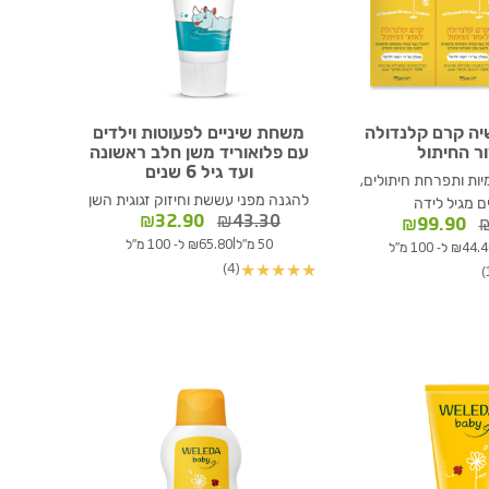
יה קרם קלנדולה
משחת שיניים לפעוטות וילדים
ר החיתול
עם פלואוריד משן חלב ראשונה
ועד גיל 6 שנים
ות ותפרחת חיתולים,
להגנה מפני עששת וחיזוק זגוגית השן
 מגיל לידה
המחיר
המחיר
₪
32.90
₪
43.30
המחיר
המחיר
₪
99.90
המקורי
הנוכחי
המקורי
הנוכחי
|
50 מ"ל
₪65.80 ל- 100 מ"ל
₪44 ל- 100 מ"ל
היה:
הוא:
היה:
הוא:
(4)
★
★
★
★
★
₪32.90.
₪43.30.
₪99.90.
₪124.90.