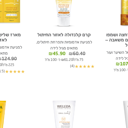
חצה ושמפו
קרם קלנדולה לאזור החיתול
מארז שליש
ם משאבה –
לאזו
למניעת אדמומיות ותפרחת חיתולים,
למניעת אדמומי
מתאים מגיל לידה
ל השיער ועור
המחיר
המחיר
מתאים
₪
45.90
₪
60.40
יל לידה
המקורי
הנוכחי
₪
124.90
|
75 מ"ל
₪61.20 ל- 100 מ"ל
ר
המחיר
היה:
הוא:
₪
107
|
225 מ"ל
.40
(4)
★
★
★
★
★
י
הנוכחי
₪60.40.
₪45.90.
(15)
★
★
★
★
★
הוא:
₪107.90.
₪134