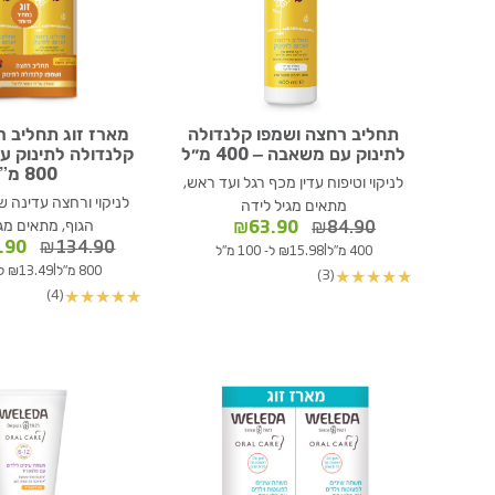
תחליב רחצה ושמפו קלנדולה
מארז זוג תחליב ר
לתינוק עם משאבה – 400 מ״ל
קלנדולה לתינוק ע
800 מ”ל
לניקוי וטיפוח עדין מכף רגל ועד ראש,
לניקוי ורחצה עדינה ש
מתאים מגיל לידה
המחיר
המחיר
הגוף, מתאים מג
₪
63.90
₪
84.90
המקורי
הנוכחי
המחי
.90
₪
134.90
|
400 מ"ל
₪15.98 ל- 100 מ"ל
היה:
הוא:
המקור
|
800 מ"ל
₪13.49 ל- 100 מ"ל
(3)
★
★
★
★
★
₪84.90.
₪63.90.
היה:
(4)
★
★
★
★
★
.90.