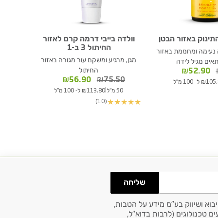
תינוק באזור הבטן
וולדה בייבי דרמה קרם לאזור
החיתול 3 ב-1
 נעימה ומחממת באזור
מגן, מרגיע ומשקם עור מגורה באזור
אים מגיל לידה
המחיר
המחיר
החיתול
₪
52.90
המקורי
הנוכחי
המחיר
המחיר
₪
56.90
₪
75.50
₪1 ל- 100 מ"ל
היה:
הוא:
המקורי
הנוכחי
|
50 מ"ל
₪113.80 ל- 100 מ"ל
₪69.50.
₪52.90.
היה:
הוא:
(10)
★
★
★
★
★
₪56.90.
₪75.50.
שליחה
בוא ושיווק בע"מ מידע על הטבות,
ם טכנולוגים (לרבות בדוא"ל,