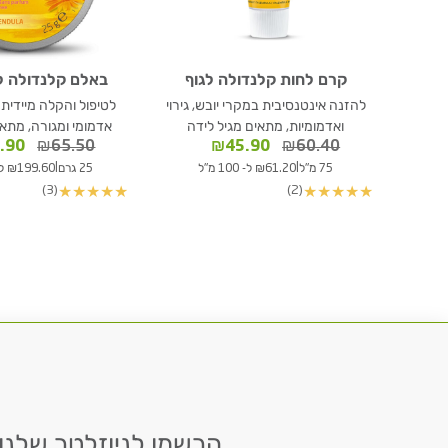
קרם לחות קלנדולה לגוף
באלם קלנדולה 
להזנה אינטנסיבית במקרי יובש, גירוי
לטיפול והקלה מיידית
ואדמומיות, מתאים מגיל לידה
אדמומי ומגורה, מתאי
המחיר
המחיר
המחי
.90
₪
65.50
₪
45.90
₪
60.40
המקורי
הנוכחי
המקור
|
|
75 מ"ל
₪61.20 ל- 100 מ"ל
25 גרם
₪199.60 ל- 100 גרם
היה:
הוא:
היה:
(3)
(2)
★
★
★
★
★
★
★
★
★
★
5.50.
₪45.90.
₪60.40.