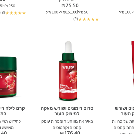
ומלא ברק
₪
75.50
|
250 מ"ל
.96
|
50 מ"ל
₪151.00 ל- 100 מ"ל
(8)
★
★
★
★
★
(2)
★
★
★
★
★
נים ושורש
סרום רימונים ושורש מאקה
קרם לילה רי
 העור
למיצוק העור
למי
ת של כהויות
מאיר את גוון העור ומפחית עומק
לחידוש תאי 
פחתת קמטים
קמטים וקמטוטים
מאושש ו
.40
₪
176.40