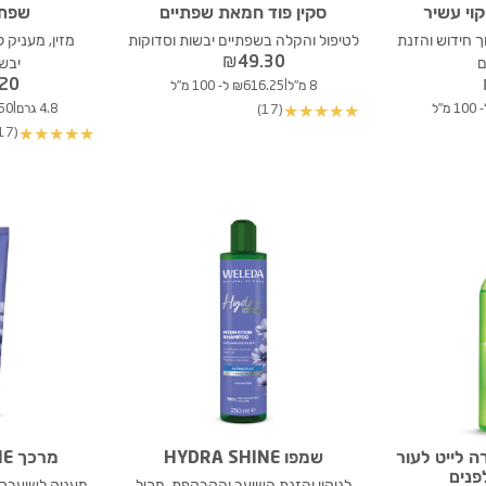
קוי עשיר
סקין פוד חמאת שפתיים
שפתון
וך חידוש והזנת
לטיפול והקלה בשפתיים יבשות וסדוקות
מזין, מעניק 
₪
49.30
ם
יבשו
.20
|
8 מ"ל
₪616.25 ל- 100 מ"ל
|
(17)
4.8 גרם
37.50
★
★
★
★
★
(17)
★
★
★
★
★
ה לייט לעור
שמפו HYDRA SHINE
מרכך HYDRA SHINE
פנים
לניקוי והזנת השיער והקרקפת, מכיל
מעניק לשיערך 