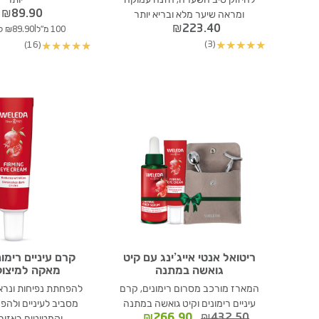
לחיזוק סיב השערה, הזנה עמוקה
יותר
₪
89.90
ומראה שיער מלא ובריא יותר
₪
223.40
|
100 מ"ל
₪89.90 ל- 100 מ"ל
(3)
(16)
★
★
★
★
★
★
★
★
★
★
ריטואל אנטי אייג’ינג עם קיט
קרם עיניים רימו
גואשה במתנה
מאקה למיצוק
המארז מורכב מסרום רימונים, קרם
להפחתת נפיחות ונראו
עיניים רימונים וקיט גואשה במתנה
מסביב לעיניים ולה
המחיר
המחיר
₪
266.90
₪
432.50