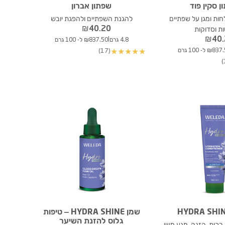
 סקין פוד
שפתון אברון
לחות ומגן על שפתיים
להגנת השפתיים ולהפגת יובש
₪
40.20
ת וסדוקות
₪
40
|
4.8 גרם
₪837.50 ל- 100 גרם
₪8 ל- 100 גרם
(17)
★
★
★
★
★
שמן HYDRA SHINE – טיפות
גלוס להזנת השיער
רכות, הזנה ,מגע משי