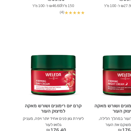
|
₪27 ל- 100 מ"ל
150 מ"ל
₪46.60 ל- 100 מ"ל
(4)
★
★
★
★
★
מונים ושורש מאקה
קרם יום רימונים ושורש מאקה
צוק העור
למיצוק העור
העור במהלך הלילה,
ליצירת גוון פנים אחיד יותר ויפה, מעניק
משקם את העור
גלואו לעור
₪
176.40
₪
176