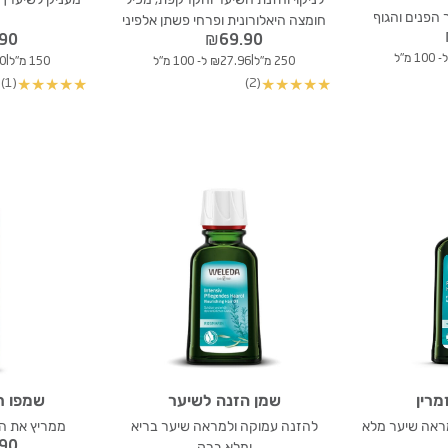
 הפנים והגוף
חומצה היאלורונית ופרחי פשתן אלפיני
.90
₪
69.90
|
|
250 מ"ל
₪27.96 ל- 100 מ"ל
150 מ"ל
.60
(1)
(2)
★
★
★
★
★
★
★
★
★
★
מרין
שמן הזנה לשיער
שמפו רו
ראה שיער מלא
להזנה עמוקה ולמראה שיער בריא
ממריץ את ה
.90