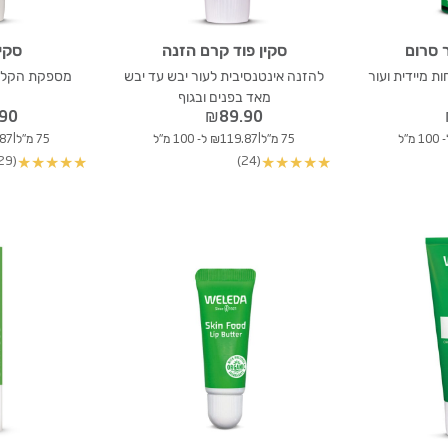
ר סרום
סקין פוד קרם הזנה
סקין
ת מיידית ועור
להזנה אינטנסיבית לעור יבש עד יבש
מספקת הקלה 
מאד בפנים ובגוף
.90
₪
89.90
|
|
75 מ"ל
₪119.87 ל- 100 מ"ל
75 מ"ל
19.87
(29)
(24)
★
★
★
★
★
★
★
★
★
★