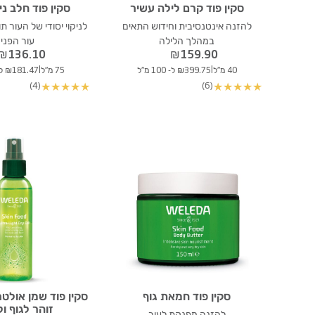
סקין פוד קרם לילה עשיר
סקין פוד חלב ני
להזנה אינטנסיבית וחידוש התאים
לניקוי יסודי של העור ת
במהלך הלילה
עור הפני
₪
136.10
₪
159.90
|
|
40 מ"ל
₪399.75 ל- 100 מ"ל
75 מ"ל
₪181.47 ל- 100 מ"ל
(4)
(6)
★
★
★
★
★
★
★
★
★
★
סקין פוד חמאת גוף
סקין פוד שמן אולטר
זוהר לגוף ול
להזנה מפנקת לעור