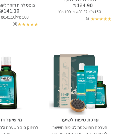
מיסט לחות וזוהר לעור
₪
124.90
₪
141.10
|
150 מ"ל
₪83.27 ל- 100 מ"ל
|
100 מ"ל
₪141.10 ל- 100 מ"ל
(3)
★
★
★
★
★
(4)
★
★
★
★
★
ערכת טיפוח לשיער
מי שיער רוז
הערכה המושלמת לטיפוח השיער,
לחיזוק סיב השערה ולמ