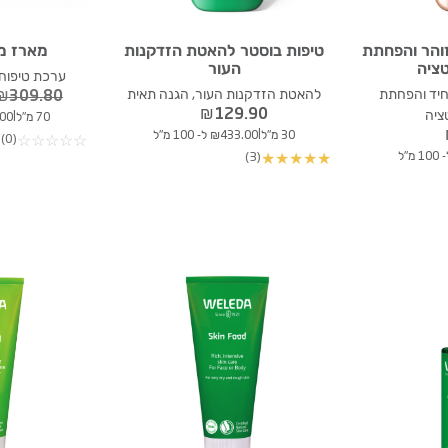
זוהר והפחתת
טיפות בוסטר להאטת הזדקנות
מארז מת
ציה
העור
ערכת טיפוח א
אחיד והפחתת
להאטת הזדקנות העור, הגנה תאית
₪
309.80
₪
129.90
ציה
|
70 מ"ל
97.00
|
30 מ"ל
₪433.00 ל- 100 מ"ל
(0)
☆
☆
☆
☆
☆
(3)
★
★
★
★
★