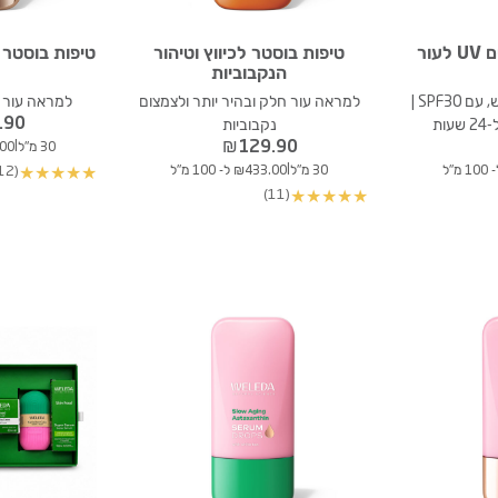
פלואיד תחליב פנים UV לעור
טיפות בוסטר לכיווץ וטיהור
טיפות בוסטר 
הנקבוביות
תחליב להגנה מהשמש, עם SPF30 |
למראה עור חלק ובהיר יותר ולצמצום
למראה עור ש
.90
ות
נקבוביות
₪
129.90
|
30 מ"ל
33.00
|
30 מ"ל
₪433.00 ל- 100 מ"ל
(12)
★
★
★
★
★
(11)
★
★
★
★
★