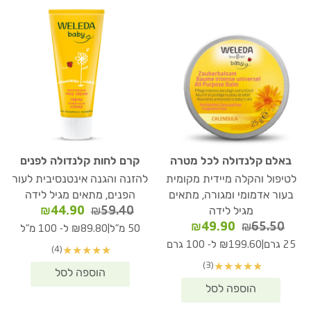
באלם קלנדולה לכל מטרה
קרם לחות קלנדולה לפנים
לטיפול והקלה מיידית מקומית
להזנה והגנה אינטנסיבית לעור
בעור אדמומי ומגורה, מתאים
הפנים, מתאים מגיל לידה
המחיר
המחיר
₪
44.90
₪
59.40
מגיל לידה
המקורי
הנוכחי
המחיר
המחיר
₪
49.90
₪
65.50
|
50 מ"ל
₪89.80 ל- 100 מ"ל
היה:
הוא:
המקורי
הנוכחי
|
25 גרם
₪199.60 ל- 100 גרם
(4)
★
★
★
★
★
₪44.90.
₪59.40.
היה:
הוא:
(3)
★
★
★
★
★
₪49.90.
₪65.50.