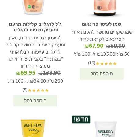
שמן לעיסוי פרינאום
ג’ל לרגליים קלילות מרענן
ומעניק חיוניות לרגליים
שמן שקדים מועשר להכנת אזור
לריענון רגליים כבדות, מאזן
הפרינאום לקראת לידה
ומעניק חיוניות ותחושת קלילות
המחיר
המחיר
₪
67.90
₪
89.90
המקורי
הנוכחי
לרגליים עייפות. קבלו אותי
|
50 מ"ל
₪135.80 ל- 100 מ"ל
היה:
הוא:
*במתנה* בקניית 3 יח' ויותר
(10)
★
★
★
★
★
₪67.90.
₪89.90.
ממוצרי ההיריון
המחיר
המחיר
₪
69.95
₪
139.90
המקורי
הנוכחי
|
200 מ"ל
₪34.98 ל- 100 מ"ל
היה:
הוא:
(5)
★
★
★
★
★
₪69.95.
₪139.90.