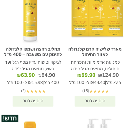
מארז שלישיה קרם קלנדולה
תחליב רחצה ושמפו קלנדולה
לאזור החיתול
לתינוק עם משאבה – 400 מ״ל
למניעת אדמומיות ותפרחת
לניקוי וטיפוח עדין מכף רגל ועד
חיתולים, מתאים מגיל לידה
ראש, מתאים מגיל לידה
המחיר
המחיר
המחיר
המחיר
₪
63.90
₪
84.90
₪
99.90
₪
124.90
המקורי
הנוכחי
המקורי
הנוכחי
|
|
225 מ"ל
₪44.40 ל- 100 מ"ל
400 מ"ל
₪15.98 ל- 100 מ"ל
היה:
הוא:
היה:
הוא:
(3)
(15)
★
★
★
★
★
★
★
★
★
★
₪63.90.
₪84.90.
₪99.90.
₪124.90.