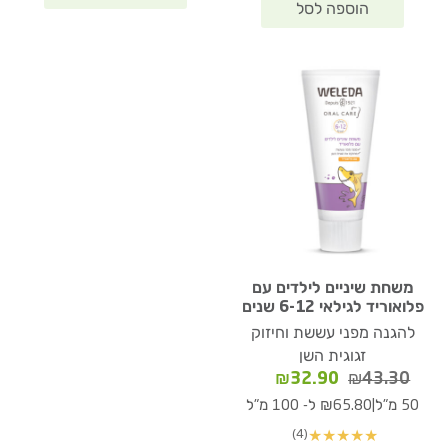
משחת שיניים לילדים עם
פלואוריד לגילאי 6-12 שנים
להגנה מפני עששת וחיזוק
זגוגית השן
המחיר
המחיר
₪
32.90
₪
43.30
המקורי
הנוכחי
|
50 מ"ל
₪65.80 ל- 100 מ"ל
היה:
הוא:
(4)
★
★
★
★
★
₪32.90.
₪43.30.