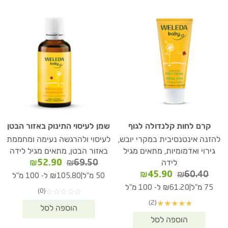
קרם לחות קלנדולה לגוף
שמן לעיסוי התינוק באזור הבטן
להזנה אינטנסיבית במקרי יובש,
לעיסוי ולהרגשה נעימה ומחממת
גירוי ואדמומיות, מתאים מגיל
באזור הבטן, מתאים מגיל לידה
המחיר
המחיר
₪
52.90
₪
69.50
לידה
המקורי
הנוכחי
המחיר
המחיר
₪
45.90
₪
60.40
|
50 מ"ל
₪105.80 ל- 100 מ"ל
היה:
הוא:
המקורי
הנוכחי
|
75 מ"ל
₪61.20 ל- 100 מ"ל
(0)
☆
☆
☆
☆
☆
₪52.90.
₪69.50.
היה:
הוא:
(2)
★
★
★
★
★
₪45.90.
₪60.40.