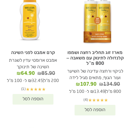
מארז זוג תחליב רחצה ושמפו
קרם אמבט לפני השינה
קלנדולה לתינוק עם משאבה –
אמבט ארומטי עדין לשגרת
800 מ”ל
השינה של תינוקך
לניקוי ורחצה עדינה של השיער
המחיר
המחיר
₪
64.90
₪
85.90
ועור הגוף, מתאים מגיל לידה
המקורי
הנוכחי
|
200 מ"ל
₪32.45 ל- 100 מ"ל
המחיר
המחיר
₪
107.90
₪
134.90
היה:
הוא:
(1)
★
★
★
★
★
המקורי
הנוכחי
₪64.90.
₪85.90.
|
800 מ"ל
₪13.49 ל- 100 מ"ל
היה:
הוא:
(4)
★
★
★
★
★
₪107.90.
₪134.90.