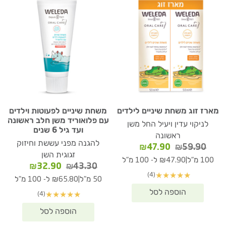
מארז זוג משחת שיניים לילדים
משחת שיניים לפעוטות וילדים
עם פלואוריד משן חלב ראשונה
לניקוי עדין ויעיל החל משן
ועד גיל 6 שנים
ראשונה
להגנה מפני עששת וחיזוק
המחיר
המחיר
₪
47.90
₪
59.90
זגוגית השן
המקורי
הנוכחי
|
100 מ"ל
₪47.90 ל- 100 מ"ל
המחיר
המחיר
₪
32.90
₪
43.30
היה:
הוא:
(4)
★
★
★
★
★
המקורי
הנוכחי
₪47.90.
₪59.90.
|
50 מ"ל
₪65.80 ל- 100 מ"ל
היה:
הוא:
(4)
★
★
★
★
★
₪32.90.
₪43.30.