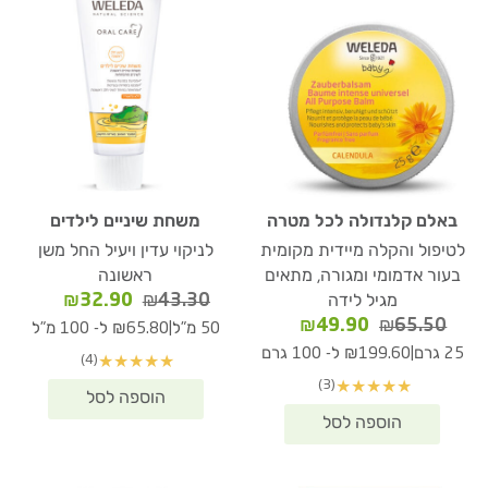
באלם קלנדולה לכל מטרה
משחת שיניים לילדים
לטיפול והקלה מיידית מקומית
לניקוי עדין ויעיל החל משן
בעור אדמומי ומגורה, מתאים
ראשונה
המחיר
המחיר
₪
32.90
₪
43.30
מגיל לידה
המקורי
הנוכחי
המחיר
המחיר
₪
49.90
₪
65.50
|
50 מ"ל
₪65.80 ל- 100 מ"ל
היה:
הוא:
המקורי
הנוכחי
|
25 גרם
₪199.60 ל- 100 גרם
(4)
★
★
★
★
★
₪32.90.
₪43.30.
היה:
הוא:
(3)
★
★
★
★
★
₪49.90.
₪65.50.