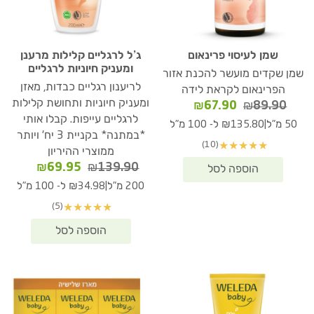
שמן לעיסוי פרינאום
ג’ל לרגליים קלילות מרענן
ומעניק חיוניות לרגליים
שמן שקדים מועשר להכנת אזור
לריענון רגליים כבדות, מאזן
הפרינאום לקראת לידה
ומעניק חיוניות ותחושת קלילות
המחיר
המחיר
₪
67.90
₪
89.90
המקורי
הנוכחי
לרגליים עייפות. קבלו אותי
|
50 מ"ל
₪135.80 ל- 100 מ"ל
היה:
הוא:
*במתנה* בקניית 3 יח' ויותר
(10)
★
★
★
★
★
₪67.90.
₪89.90.
ממוצרי ההיריון
המחיר
המחיר
₪
69.95
₪
139.90
המקורי
הנוכחי
|
200 מ"ל
₪34.98 ל- 100 מ"ל
היה:
הוא:
(5)
★
★
★
★
★
₪69.95.
₪139.90.