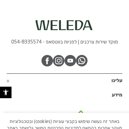
מוקד שירות צרכנים | לפניות בווטסאפ - 054-8335574
עלינו
פתח 
מידע
באתר זה נעשה שימוש בקבצי עוגיות (cookies) ובטכנולוגיות
מעקב אחרות בהתאם
למדיניות הפרטיות
המשך גלישתך באתר