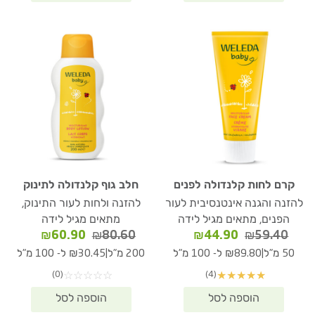
קרם לחות קלנדולה לפנים
חלב גוף קלנדולה לתינוק
להזנה והגנה אינטנסיבית לעור
להזנה ולחות לעור התינוק,
הפנים, מתאים מגיל לידה
מתאים מגיל לידה
המחיר
המחיר
המחיר
המחיר
₪
60.90
₪
80.60
₪
44.90
₪
59.40
המקורי
הנוכחי
המקורי
הנוכחי
|
|
50 מ"ל
₪89.80 ל- 100 מ"ל
200 מ"ל
₪30.45 ל- 100 מ"ל
היה:
הוא:
היה:
הוא:
(0)
(4)
☆
☆
☆
☆
☆
★
★
★
★
★
₪60.90.
₪80.60.
₪44.90.
₪59.40.