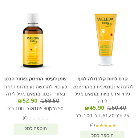
קרם לחות קלנדולה לגוף
שמן לעיסוי התינוק באזור הבטן
להזנה אינטנסיבית במקרי יובש,
לעיסוי ולהרגשה נעימה ומחממת
גירוי ואדמומיות, מתאים מגיל
באזור הבטן, מתאים מגיל לידה
המחיר
המחיר
₪
52.90
₪
69.50
לידה
המקורי
הנוכחי
המחיר
המחיר
₪
45.90
₪
60.40
|
50 מ"ל
₪105.80 ל- 100 מ"ל
היה:
הוא:
המקורי
הנוכחי
|
75 מ"ל
₪61.20 ל- 100 מ"ל
(0)
☆
☆
☆
☆
☆
₪52.90.
₪69.50.
היה:
הוא:
(2)
★
★
★
★
★
₪45.90.
₪60.40.