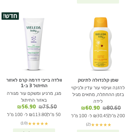
שמן קלנדולה לתינוק
וולדה בייבי דרמה קרם לאזור
החיתול 3 ב-1
להזנה ועיסוי עור עדין ולניקוי
מגן, מרגיע ומשקם עור מגורה
בזמן ההחתלה, מתאים מגיל
באזור החיתול
לידה
המחיר
המחיר
₪
56.90
₪
75.50
המחיר
המחיר
₪
60.90
₪
80.60
המקורי
הנוכחי
המקורי
הנוכחי
|
50 מ"ל
₪113.80 ל- 100 מ"ל
|
200 מ"ל
₪30.45 ל- 100 מ"ל
היה:
הוא:
היה:
הוא:
(10)
★
★
★
★
★
(2)
★
★
★
★
★
₪56.90.
₪75.50.
₪60.90.
₪80.60.